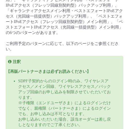
■ セットアップガイド
IPoEアクセス（フレッツ回線別契約型）バックアップ利用」、
「ギャランティアクセスメイン利用・ベストエフォートIPoEアク
パートナー
- データと分析
管理機能
サポート
IoT
故障/メンテナンス履歴
セス（光回線一括提供型）バックアップ利用」、「ベストエフォ
- 新規お申し込み方法
ートIPoEアクセス（フレッツ回線別契約型）メイン利用」、「ベ
ストエフォートIPoEアクセス（光回線一括提供型）メイン利用」
販売パートナー向けプログラム
トレーニング/操作動画
- IoT
すべてのメニューを見る
管理機能
モニタリング/監査
メンテナンス予定
の6つのパターンがあります。
- 初期設定・確認
ご利用予定のパターンに応じて、以下のページをご参照くださ
協業パートナー
脱炭素化
- マルチクラウド利用
すべてのメニューを見る
サポート
定期メンテナンス
い。
- ユーザー機能の管理
注釈
- リモートワーク
すべてのメニューを見る
- 登録情報の管理
【再販パートナーさまは必ずお読みください】
- ITインフラストラクチャー
SDPF子契約からのログイン時のみ、ワイヤレスア
- APIリファレンス
クセス／メイン回線、ワイヤレスアクセス／バック
アップ回線のお申し込みを制限させていただいてお
- その他
ります。
※子権限（エンドユーザさま）によるログインだけ
■ 基本構築ガイド
でなく、親権限（パートナーさま）によるログイン
でも、お申し込みは不可となります。
お申し込みいただいた場合、該当オーダーは差し戻
- クラウド / サーバー
しとなりますのでご了承ください。