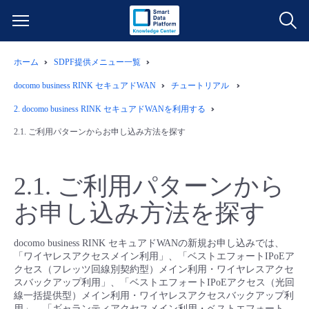
ホーム
SDPF提供メニュー一覧
サービス一覧
docomo business RINK セキュアドWAN
チュートリアル
データ利活用
2.
docomo business RINK セキュアドWANを利用する
よくある質問
2.1.
ご利用パターンからお申し込み方法を探す
クラウド/サーバー
データ利活用
料金情報
2.1.
ご利用パターンから
ネットワーク
クラウド/サーバー
料金シミュレーター
ご利用開始ガイド
お申し込み方法を探す
■ 管理機能
IoT
ネットワーク
データ利活用
ユースケース
docomo business RINK セキュアドWANの新規お申し込みでは、
「ワイヤレスアクセスメイン利用」、「ベストエフォートIPoEア
- 管理機能
- バックアップ
モニタリング/監査
IoT
クラウド/サーバー
クセス（フレッツ回線別契約型）メイン利用・ワイヤレスアクセ
故障/メンテナンス情報
スバックアップ利用」、「ベストエフォートIPoEアクセス（光回
線一括提供型）メイン利用・ワイヤレスアクセスバックアップ利
- セキュリティ・監査
サポート
モニタリング/監査
ネットワーク
サービス稼働状況
用」、「ギャランティアクセスメイン利用・ベストエフォート