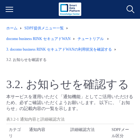
ホーム
SDPF提供メニュー一覧
サービス一覧
docomo business RINK セキュアドWAN
チュートリアル
データ利活用
3.
docomo business RINK セキュアドWANの利用状況を確認する
よくある質問
3.2.
お知らせを確認する
クラウド/サーバー
データ利活用
料金情報
3.2.
お知らせを確認する
ネットワーク
クラウド/サーバー
料金シミュレーター
ご利用開始ガイド
本サービスを運用いただく「通知機能」としてご活用いただける
■ 管理機能
IoT
ネットワーク
データ利活用
ため、必ずご確認いただくようお願いします。 以下に、「お知
ユースケース
らせ」の記載内容の一覧を示します。
表3.2-1 通知内容と詳細確認方法
- 管理機能
- バックアップ
モニタリング/監査
IoT
クラウド/サーバー
故障/メンテナンス情報
カテゴ
通知内容
詳細確認方法
SDPFメー
リ
ル区分
- セキュリティ・監査
サポート
モニタリング/監査
ネットワーク
サービス稼働状況