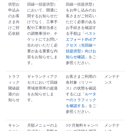
供型お
回線一括提供型）
回線一括提供型）
申込み
において、開通に
をお申し込みのお
のお客
関するお知らせだ
客さまがご対応い
さま向
けでなく、工事手
ただく必要のある
けご対
配や工事担当者と
お手続きを確認す
応依頼
の調整事項や、チ
る手順は「
ベスト
ケットにてお問い
エフォートIPoEア
合わせいただく必
クセス（光回線一
要がある重要な内
括提供型）向けお
容をお知らせしま
知らせ確認
」をご
す。
参照ください。
トラフ
ギャランティアク
お客さまご利用の
メンテナ
ィック
セスにおいて回線
各対象（リソー
ンス
閾値超
帯域使用率の超過
ス）の状態を確認
過のお
をお知らせしま
するには「
ルータ
知らせ
す。
ーのトラフィック
を確認する
」をご
参照ください。
キャン
月額メニューの上
3ケ月無料キャンペ
メンテナ