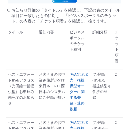
お知らせ詳細の「タイトル」を確認し、下記の表のタイトル
項目に一致したものに対し、「ビジネスポータルのチケッ
ト」の内容と「チケット項番」を確認し、控えます。
タイトル
通知内容
ビジネス
詳細分類
チ
ポータル
ケ
のチケッ
ッ
ト種別
ト
項
番
べストエフォー
お客さまのお申
[WAN]IPoE
[ご登録
2
トIPoEアクセス
込み住所がNTT
光一括提
(IPoE光一
（光回線一括提
東日本・NTT西
供型オー
括提供型)]
供型）お申込み
日本のシステム
ダーに関
住所の登
未完了のお知ら
にご登録が無い
する登
録
せ
録・連絡
依頼
べストエフォー
お客さまのお申
[WAN]IPoE
[ご登録
2
トIPoEアクセス
込み住所がIRU
光一括提
(IPoE光一