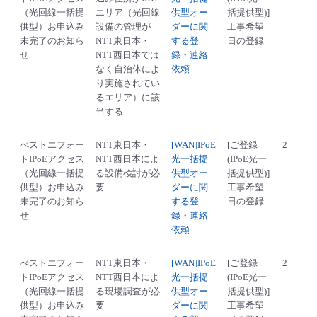
（光回線一括提
エリア（光回線
供型オー
括提供型)]
供型）お申込み
設備の管理が
ダーに関
工事希望
未完了のお知ら
NTT東日本・
する登
日の登録
せ
NTT西日本では
録・連絡
なく自治体によ
依頼
り実施されてい
るエリア）に該
当する
べストエフォー
NTT東日本・
[WAN]IPoE
[ご登録
2
トIPoEアクセス
NTT西日本によ
光一括提
(IPoE光一
（光回線一括提
る設備検討が必
供型オー
括提供型)]
供型）お申込み
要
ダーに関
工事希望
未完了のお知ら
する登
日の登録
せ
録・連絡
依頼
べストエフォー
NTT東日本・
[WAN]IPoE
[ご登録
2
トIPoEアクセス
NTT西日本によ
光一括提
(IPoE光一
（光回線一括提
る現場調査が必
供型オー
括提供型)]
供型）お申込み
要
ダーに関
工事希望