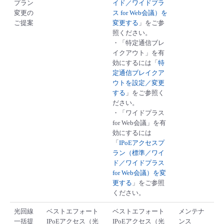
プラン
イド／ワイドプラ
変更の
ス for Web会議）を
ご提案
変更する
」をご参
照ください。
・「特定通信ブレ
イクアウト」を有
効にするには「
特
定通信ブレイクア
ウトを設定／変更
する
」をご参照く
ださい。
・「ワイドプラス
for Web会議」を有
効にするには
「
IPoEアクセスプ
ラン（標準／ワイ
ド／ワイドプラス
for Web会議）を変
更する
」をご参照
ください。
光回線
ベストエフォート
ベストエフォート
メンテナ
一括提
IPoEアクセス（光
IPoEアクセス（光
ンス