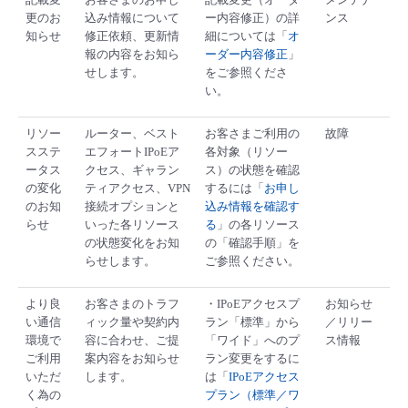
更のお
込み情報について
ー内容修正）の詳
ンス
- Flexible InterConnect
知らせ
修正依頼、更新情
細については「
オ
報の内容をお知ら
ーダー内容修正
」
せします。
をご参照くださ
- Flexible Remote Access
い。
- vUTM2
リソー
ルーター、ベスト
お客さまご利用の
故障
スステ
エフォートIPoEア
各対象（リソー
ータス
クセス、ギャラン
ス）の状態を確認
の変化
ティアクセス、VPN
するには「
お申し
のお知
接続オプションと
込み情報を確認す
らせ
いった各リソース
る
」の各リソース
の状態変化をお知
の「確認手順」を
らせします。
ご参照ください。
より良
お客さまのトラフ
・IPoEアクセスプ
お知らせ
い通信
ィック量や契約内
ラン「標準」から
／リリー
環境で
容に合わせ、ご提
「ワイド」へのプ
ス情報
ご利用
案内容をお知らせ
ラン変更をするに
いただ
します。
は「
IPoEアクセス
く為の
プラン（標準／ワ