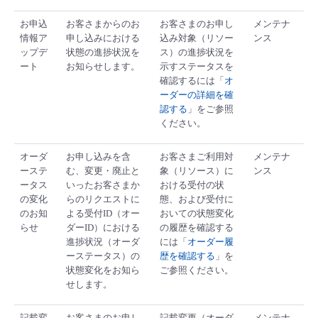
■ セットアップガイド
お申込
お客さまからのお
お客さまのお申し
メンテナ
パートナー
- データと分析
管理機能
サポート
IoT
故障/メンテナンス履歴
情報ア
申し込みにおける
込み対象（リソー
ンス
- 新規お申し込み方法
ップデ
状態の進捗状況を
ス）の進捗状況を
ート
お知らせします。
示すステータスを
販売パートナー向けプログラム
トレーニング/操作動画
- IoT
すべてのメニューを見る
管理機能
モニタリング/監査
メンテナンス予定
確認するには「
オ
- 初期設定・確認
ーダーの詳細を確
協業パートナー
認する
」をご参照
脱炭素化
- マルチクラウド利用
すべてのメニューを見る
サポート
定期メンテナンス
ください。
- ユーザー機能の管理
- リモートワーク
オーダ
お申し込みを含
お客さまご利用対
メンテナ
すべてのメニューを見る
- 登録情報の管理
ーステ
む、変更・廃止と
象（リソース）に
ンス
ータス
いったお客さまか
おける受付の状
- ITインフラストラクチャー
の変化
らのリクエストに
態、および受付に
- APIリファレンス
のお知
よる受付ID（オー
おいての状態変化
らせ
ダーID）における
の履歴を確認する
- その他
進捗状況（オーダ
には「
オーダー履
ーステータス）の
歴を確認する
」を
■ 基本構築ガイド
状態変化をお知ら
ご参照ください。
せします。
- クラウド / サーバー
記載変
お客さまのお申し
記載変更（オーダ
メンテナ