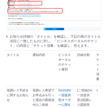
お知らせ詳細の「タイトル」を確認し、下記の表のタイトル
項目に一致したものに対し、「ビジネスポータルのチケッ
ト」の内容と「チケット項番」を確認し、控えます。
タイトル
通知内容
ビジネス
詳細分類
チ
ポータル
ケ
のチケッ
ッ
ト種別
ト
項
番
現調レス手続き
現調レス希望で
[WAN]IW
[ご登録(IW
3
に関するお知ら
お申込みを行っ
一括提供
一括提供
せ
た場合の図面送
型オーダ
型)]現調レ
付のご依頼
ーに関す
ス図面登