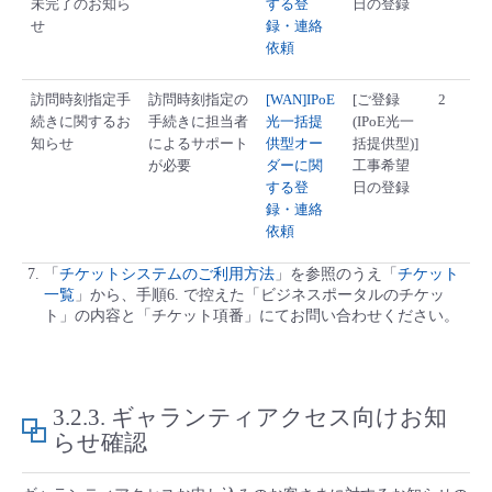
未完了のお知ら
する登
日の登録
せ
録・連絡
依頼
訪問時刻指定手
訪問時刻指定の
[WAN]IPoE
[ご登録
2
続きに関するお
手続きに担当者
光一括提
(IPoE光一
知らせ
によるサポート
供型オー
括提供型)]
が必要
ダーに関
工事希望
する登
日の登録
録・連絡
依頼
「
チケットシステムのご利用方法
」を参照のうえ「
チケット
一覧
」から、手順6. で控えた「ビジネスポータルのチケッ
ト」の内容と「チケット項番」にてお問い合わせください。
3.2.3.
ギャランティアクセス向けお知
らせ確認