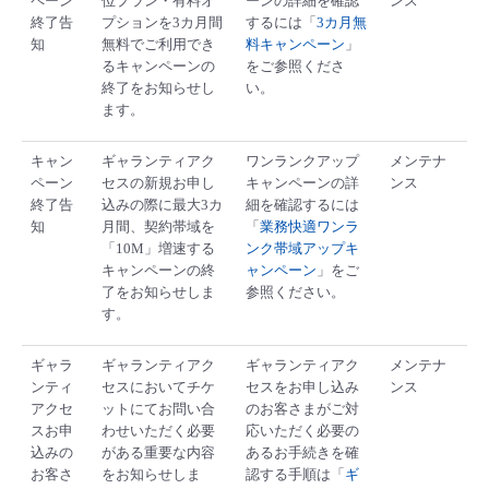
ペーン
位プラン・有料オ
ーンの詳細を確認
ンス
終了告
プションを3カ月間
するには「
3カ月無
知
無料でご利用でき
料キャンペーン
」
るキャンペーンの
をご参照くださ
終了をお知らせし
い。
ます。
キャン
ギャランティアク
ワンランクアップ
メンテナ
ペーン
セスの新規お申し
キャンペーンの詳
ンス
終了告
込みの際に最大3カ
細を確認するには
知
月間、契約帯域を
「
業務快適ワンラ
「10M」増速する
ンク帯域アップキ
キャンペーンの終
ャンペーン
」をご
了をお知らせしま
参照ください。
す。
ギャラ
ギャランティアク
ギャランティアク
メンテナ
ンティ
セスにおいてチケ
セスをお申し込み
ンス
アクセ
ットにてお問い合
のお客さまがご対
スお申
わせいただく必要
応いただく必要の
込みの
がある重要な内容
あるお手続きを確
お客さ
をお知らせしま
認する手順は「
ギ