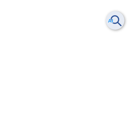
Smart Data Platform につい
ヘルプ
て
よくある質問
特長
お問い合わせ
サービス一覧
トレーニング/操作動画
ユースケース
導入事例
法的情報・信頼性
料金情報
サービス利用規約・SLA
お知らせ
セキュリティ&コンプライア