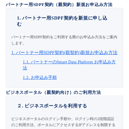
■ セットアップガイド
パートナー用SDPF契約（親契約）新規お申込み方法
パートナー
- データと分析
管理機能
サポート
IoT
故障/メンテナンス履歴
1. パートナー用SDPF契約を新規に申し込
- 新規お申し込み方法
む
販売パートナー向けプログラム
トレーニング/操作動画
- IoT
すべてのメニューを見る
管理機能
モニタリング/監査
メンテナンス予定
- 初期設定・確認
パートナー用SDPF契約をご利用する際のお申込み方法をご案内
します。
協業パートナー
脱炭素化
- マルチクラウド利用
すべてのメニューを見る
サポート
定期メンテナンス
- ユーザー機能の管理
1. パートナー用SDPF契約(親契約)新規お申込み方法
1.1. パートナーのSmart Data Platform お申込み方
- リモートワーク
すべてのメニューを見る
- 登録情報の管理
法
1.2. お申込み手順
- ITインフラストラクチャー
- APIリファレンス
ビジネスポータル（親契約向け）のご利用方法
- その他
■ 基本構築ガイド
２. ビジネスポータルを利用する
ビジネスポータルのログイン手順や、ログイン時の2段階認証
- クラウド / サーバー
のご利用方法、ポータルにアクセスするIPアドレスを制限する