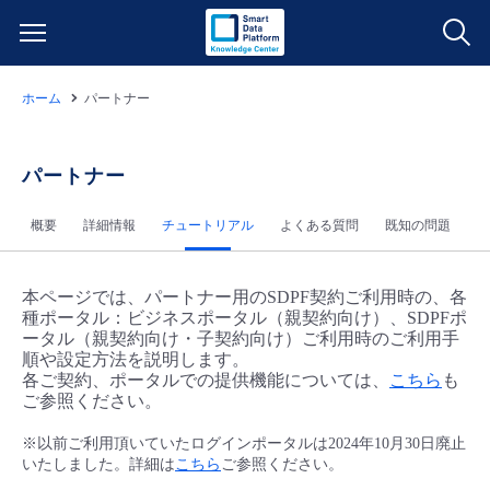
ホーム
パートナー
サービス一覧
データ利活用
パートナー
よくある質問
概要
詳細情報
チュートリアル
よくある質問
既知の問題
クラウド/サーバー
データ利活用
料金情報
ネットワーク
クラウド/サーバー
料金シミュレーター
本ページでは、パートナー用のSDPF契約ご利用時の、各
ご利用開始ガイド
種ポータル：ビジネスポータル（親契約向け）、SDPFポ
ータル（親契約向け・子契約向け）ご利用時のご利用手
■ 管理機能
IoT
ネットワーク
データ利活用
順や設定方法を説明します。
ユースケース
各ご契約、ポータルでの提供機能については、
こちら
も
ご参照ください。
- 管理機能
- バックアップ
モニタリング/監査
IoT
クラウド/サーバー
故障/メンテナンス情報
※以前ご利用頂いていたログインポータルは2024年10月30日廃止
いたしました。詳細は
こちら
ご参照ください。
- セキュリティ・監査
サポート
モニタリング/監査
ネットワーク
サービス稼働状況