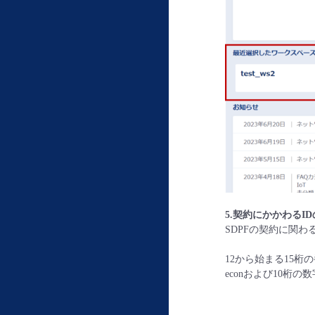
5.
契約にかかわる
ID
SDPFの契約に関
12から始まる15桁の
econおよび10桁の数