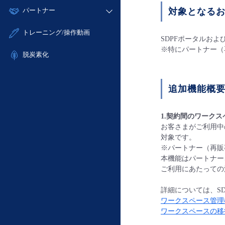
モニタリング/監査
故障/メンテナンス履歴
すべてのメニューを見る
パートナー
対象となる
- IoT
- 初期設定・確認
サポート
メンテナンス予定
- マルチクラウド利用
- ユーザー機能の管理
販売パートナー向けプログラム
すべてのメニューを見る
トレーニング/操作動画
定期メンテナンス
SDPFポータルおよ
- リモートワーク
- 登録情報の管理
協業パートナー
※特にパートナー（
- ITインフラストラクチャー
脱炭素化
- APIリファレンス
- その他
■ 基本構築ガイド
追加機能概
- クラウド / サーバー
- Flexible InterConnect
1.契約間のワーク
- Flexible Remote Access
お客さまがご利用中
- vUTM2
対象です。
※パートナー（再販
本機能はパートナー
ご利用にあたっての
詳細については、SDPF
ワークスペース管理
ワークスペースの移