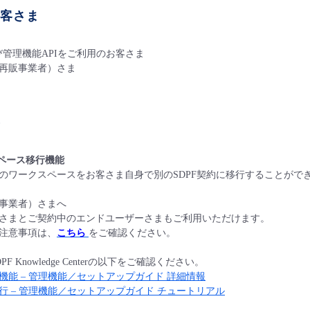
お客さま
び管理機能APIをご利用のお客さま
再販事業者）さま
要
スペース移行機能
のワークスペースをお客さま自身で別のSDPF契約に移行することがで
事業者）さまへ
さまとご契約中のエンドユーザーさまもご利用いただけます。
注意事項は、
こちら
をご確認ください。
 Knowledge Centerの以下をご確認ください。
機能 – 管理機能／セットアップガイド 詳細情報
行 – 管理機能／セットアップガイド チュートリアル