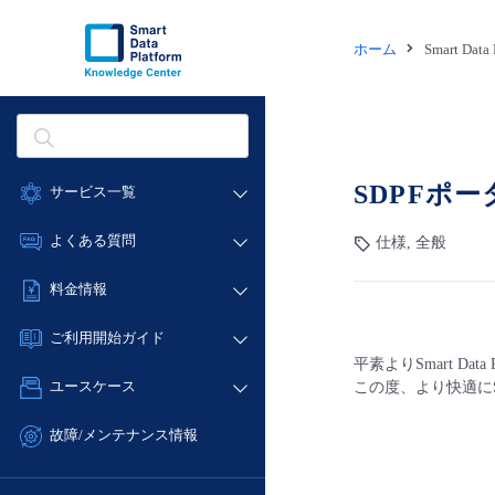
ホーム
Smart Dat
SDPFポ
サービス一覧
データ利活用
よくある質問
仕様, 全般
クラウド/サーバー
データ利活用
料金情報
ネットワーク
クラウド/サーバー
料金シミュレーター
IoT
ご利用開始ガイド
ネットワーク
データ利活用
平素よりSmart Da
モニタリング/監査
■ 管理機能
IoT
ユースケース
この度、より快適に
クラウド/サーバー
サポート
- 管理機能
モニタリング/監査
- バックアップ
ネットワーク
管理機能
故障/メンテナンス情報
サポート
- セキュリティ・監査
■ セットアップガイド
IoT
すべてのメニューを見る
サービス稼働状況
管理機能
- データと分析
- 新規お申し込み方法