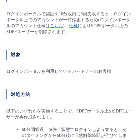
■ セットアップガイド
パートナー
ログインポータルで認証を10分以内に5回失敗すると、ログイン
- データと分析
管理機能
サポート
IoT
故障/メンテナンス履歴
ポータル上でのアカウントが一時停止するため(ログインポータ
- 新規お申し込み方法
ルのアカウント仕様は
こちら
)、
仕様
によりSDPFポータル上の
販売パートナー向けプログラム
トレーニング/操作動画
SDPFユーザーが削除されます。
- IoT
すべてのメニューを見る
管理機能
モニタリング/監査
メンテナンス予定
- 初期設定・確認
協業パートナー
脱炭素化
- マルチクラウド利用
すべてのメニューを見る
サポート
定期メンテナンス
対象
- ユーザー機能の管理
- リモートワーク
すべてのメニューを見る
ログインポータルを利用しているパートナーのお客様
- 登録情報の管理
- ITインフラストラクチャー
- APIリファレンス
対処方法
- その他
以下のいずれかを実施することで、SDPFポータル上のSDPFユー
■ 基本構築ガイド
ザーが再作成されます。
60分間経過 ※停止状態でログインしようすると、そ
- クラウド / サーバー
のタイミングから60分後に自然解除時間が伸びてしま