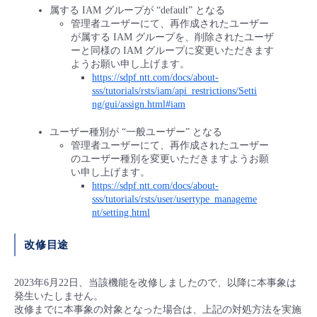
属する IAM グループが “default” となる
管理者ユーザーにて、再作成されたユーザー
が属する IAM グループを、削除されたユーザ
ーと同様の IAM グループに変更いただきます
ようお願い申し上げます。
https://sdpf.ntt.com/docs/about-
sss/tutorials/rsts/iam/api_restrictions/Setti
ng/gui/assign.html#iam
ユーザー種別が “一般ユーザー” となる
管理者ユーザーにて、再作成されたユーザー
のユーザー種別を変更いただきますようお願
い申し上げます。
https://sdpf.ntt.com/docs/about-
sss/tutorials/rsts/user/usertype_manageme
nt/setting.html
改修目途
2023年6月22日、当該機能を改修しましたので、以降に本事象は
発生いたしません。
改修までに本事象の対象となった場合は、上記の対処方法を実施