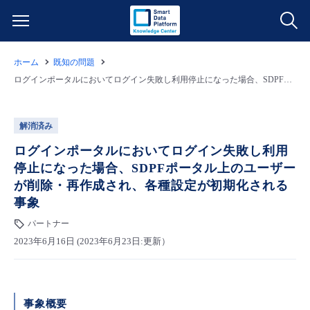
ホーム
既知の問題
サービス一覧
ログインポータルにおいてログイン失敗し利用停止になった場合、SDPFポータル上のユーザーが削除・再作成され、各種設定が初期化される事象
データ利活用
よくある質問
解消済み
クラウド/サーバー
データ利活用
ログインポータルにおいてログイン失敗し利用
料金情報
停止になった場合、SDPFポータル上のユーザー
が削除・再作成され、各種設定が初期化される
ネットワーク
クラウド/サーバー
料金シミュレーター
ご利用開始ガイド
事象
パートナー
■ 管理機能
IoT
ネットワーク
データ利活用
ユースケース
2023年6月16日 (2023年6月23日:更新）
- 管理機能
- バックアップ
モニタリング/監査
IoT
クラウド/サーバー
故障/メンテナンス情報
事象概要
- セキュリティ・監査
サポート
モニタリング/監査
ネットワーク
サービス稼働状況