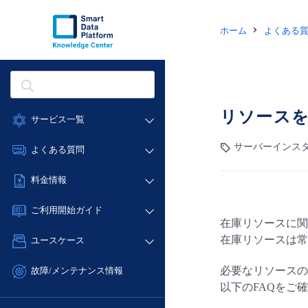
ホーム
よくある
リソースを
サービス一覧
データ利活用
サーバーインスタン
よくある質問
クラウド/サーバー
データ利活用
料金情報
ネットワーク
クラウド/サーバー
料金シミュレーター
IoT
ご利用開始ガイド
ネットワーク
在庫リソースに関
データ利活用
モニタリング/監査
■ 管理機能
IoT
在庫リソースは常
ユースケース
クラウド/サーバー
サポート
- 管理機能
モニタリング/監査
- バックアップ
ネットワーク
管理機能
必要なリソースの
故障/メンテナンス情報
サポート
- セキュリティ・監査
以下のFAQをご
■ セットアップガイド
IoT
すべてのメニューを見る
サービス稼働状況
管理機能
- データと分析
- 新規お申し込み方法