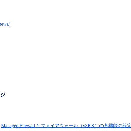
/news/
ージ
Managed Firewall とファイアウォール（vSRX）の各機能の