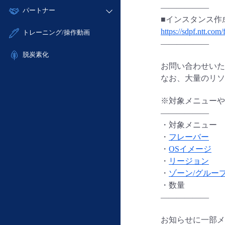
モニタリング/監査
故障/メンテナンス履歴
——————
すべてのメニューを見る
パートナー
- IoT
- 初期設定・確認
サポート
■インスタンス作成時に
メンテナンス予定
- マルチクラウド利用
- ユーザー機能の管理
販売パートナー向けプログラム
すべてのメニューを見る
https://sdpf.ntt.com/
トレーニング/操作動画
定期メンテナンス
- リモートワーク
- 登録情報の管理
——————
協業パートナー
- ITインフラストラクチャー
脱炭素化
- APIリファレンス
お問い合わせいた
- その他
なお、大量のリ
■ 基本構築ガイド
- クラウド / サーバー
※対象メニューや
- Flexible InterConnect
——————
- Flexible Remote Access
・対象メニュー
- vUTM2
・
フレーバー
・
OSイメージ
・
リージョン
・
ゾーン/グルー
・数量
——————
お知らせに一部メ