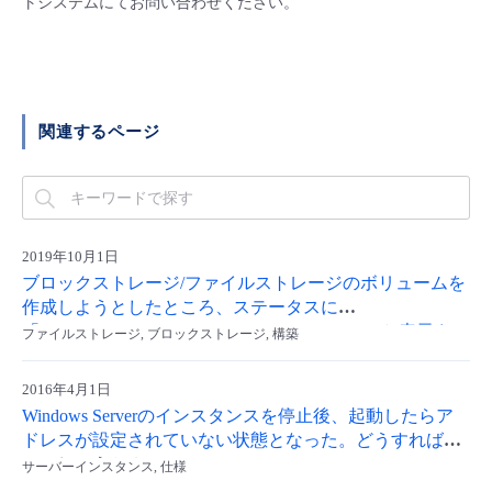
トシステムにてお問い合わせください。
- Flexible InterConnect
- Flexible Remote Access
関連するページ
- vUTM2
2019年10月1日
ブロックストレージ/ファイルストレージのボリュームを
作成しようとしたところ、ステータスに
「error_creating/Cluster does not have a capacity」と表示さ
ファイルストレージ, ブロックストレージ, 構築
れ、作成に失敗しました。
2016年4月1日
Windows Serverのインスタンスを停止後、起動したらア
ドレスが設定されていない状態となった。どうすればよ
いでしょうか？
サーバーインスタンス, 仕様