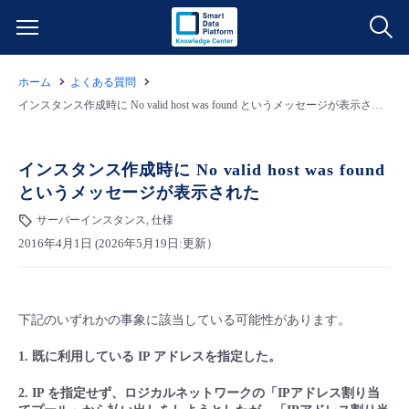
ホーム
よくある質問
サービス一覧
インスタンス作成時に No valid host was found というメッセージが表示された
データ利活用
よくある質問
インスタンス作成時に No valid host was found
というメッセージが表示された
クラウド/サーバー
データ利活用
料金情報
サーバーインスタンス, 仕様
2016年4月1日 (2026年5月19日:更新）
ネットワーク
クラウド/サーバー
料金シミュレーター
ご利用開始ガイド
■ 管理機能
IoT
ネットワーク
データ利活用
ユースケース
下記のいずれかの事象に該当している可能性があります。
- 管理機能
- バックアップ
モニタリング/監査
IoT
クラウド/サーバー
故障/メンテナンス情報
1. 既に利用している IP アドレスを指定した。
2. IP を指定せず、ロジカルネットワークの「IPアドレス割り当
- セキュリティ・監査
サポート
モニタリング/監査
ネットワーク
サービス稼働状況