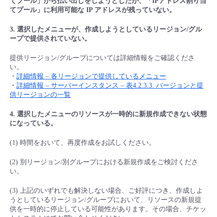
てプール」から払い出しをしようとしたが、「IPアドレス割り当
■ セットアップガイド
てプール」に利用可能な IP アドレスが残っていない。
パートナー
- データと分析
管理機能
サポート
IoT
故障/メンテナンス履歴
3. 選択したメニューが、作成しようとしているリージョン/グル
- 新規お申し込み方法
ープで提供されていない。
販売パートナー向けプログラム
トレーニング/操作動画
- IoT
すべてのメニューを見る
管理機能
モニタリング/監査
メンテナンス予定
提供リージョン/グループについては詳細情報をご確認くださ
- 初期設定・確認
い。
協業パートナー
・
詳細情報 – 各リージョンで提供しているメニュー
脱炭素化
- マルチクラウド利用
すべてのメニューを見る
サポート
定期メンテナンス
- ユーザー機能の管理
・
詳細情報 – サーバーインスタンス – 表4.2.3.3. バージョンと提
供リージョンの一覧
- リモートワーク
すべてのメニューを見る
- 登録情報の管理
4. 選択したメニューのリソースが一時的に新規作成できない状態
になっている。
- ITインフラストラクチャー
- APIリファレンス
(1) 時間をおいて、再度作成をお試しください。
- その他
(2) 別リージョン/別グループにおける新規作成をご検討くださ
い。
■ 基本構築ガイド
(3) 上記のいずれでも解決しない場合、ご好評につき、作成しよ
うとしているリージョン/グループにおいて、リソースの新規提
- クラウド / サーバー
供を一時的に停止している可能性があります。その場合、チケッ