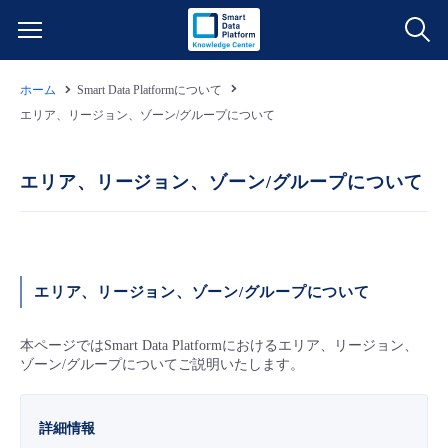
ホーム
Smart Data Platformについて
サービス一覧
エリア、リージョン、ゾーン/グループについて
データ利活用
よくある質問
エリア、リージョン、ゾーン/グループについて
クラウド/サーバー
データ利活用
料金情報
ネットワーク
クラウド/サーバー
料金シミュレーター
ご利用開始ガイド
エリア、リージョン、ゾーン/グループについて
■ 管理機能
IoT
ネットワーク
データ利活用
ユースケース
本ページではSmart Data Platformにおけるエリア、リージョン、
ゾーン/グループについてご説明いたします。
- 管理機能
- バックアップ
モニタリング/監査
IoT
クラウド/サーバー
故障/メンテナンス情報
詳細情報
- セキュリティ・監査
サポート
モニタリング/監査
ネットワーク
サービス稼働状況