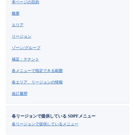
本ページの目的
■ セットアップガイド
パートナー
概要
- データと分析
管理機能
サポート
IoT
故障/メンテナンス履歴
- 新規お申し込み方法
エリア
販売パートナー向けプログラム
トレーニング/操作動画
- IoT
すべてのメニューを見る
管理機能
モニタリング/監査
メンテナンス予定
リージョン
- 初期設定・確認
協業パートナー
ゾーン/グループ
脱炭素化
- マルチクラウド利用
すべてのメニューを見る
サポート
定期メンテナンス
- ユーザー機能の管理
補足：テナント
- リモートワーク
すべてのメニューを見る
- 登録情報の管理
各メニューで指定できる範囲
各エリア、リージョンの情報
- ITインフラストラクチャー
- APIリファレンス
改訂履歴
- その他
■ 基本構築ガイド
各リージョンで提供している SDPFメニュー
各リージョンで提供しているメニュー
- クラウド / サーバー