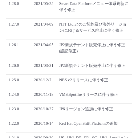
1.28.0
2021/05/25
Smart Data Platformメニュー体系刷新に
伴う修正
1.27.0
2021/04/09
NTT Ltd.とのご契約及び海外リージョ
ンにおけるサービス廃止に伴う修正
1.26.1
2021/04/05
JP2新規テナント販売停止に伴う修正
(誤記修正)
1.26.0
2021/03/31
JP2新規テナント販売停止に伴う修正
1.25.0
2020/12/7
NBS v2リリースに伴う修正
1.24.0
2020/11/18
VMS,Spotfireリリースに伴う修正
1.23.0
2020/10/27
JP6リージョン追加に伴う修正
1.22.0
2020/10/14
Red Hat OpenShift Platformの追加
1.21.0
2020/09/30
US1,UK1,DE1,FR1,SG1,HK1リージョン