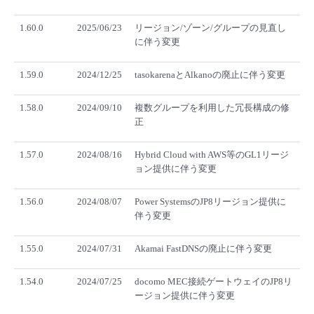
- Flexible InterConnect
1.60.0
2025/06/23
リージョン/ゾーン/グループの見直し
に伴う変更
- Flexible Remote Access
1.59.0
2024/12/25
tasokarenaとAlkanoの廃止に伴う変更
- vUTM2
1.58.0
2024/09/10
複数グループを利用した冗長構成の修
正
1.57.0
2024/08/16
Hybrid Cloud with AWS等のGL1リージ
ョン提供に伴う変更
1.56.0
2024/08/07
Power SystemsのJP8リージョン提供に
伴う変更
1.55.0
2024/07/31
Akamai FastDNSの廃止に伴う変更
1.54.0
2024/07/25
docomo MEC接続ゲートウェイのJP8リ
ージョン提供に伴う変更