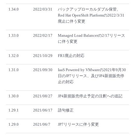
1.34.0
2022/03/31
バックアップローカルダブル保管、
Red Hat OpenShift Platformの2022/3/31
廃止に伴う変更
1.33.0
2022/02/17
Managed Load Balancerの2/17リリース
に伴う変更
1.32.0
2021/10/29
FR1廃止の対応
1.31.0
2021/09/30
IaaS Powered by VMwareの2021年9月30
日のJP7リリース、及びJP4新規販売停
止の対応
1.30.0
2021/08/27
JP4新規販売停止予定の注釈への追記
1.29.1
2021/06/17
語句修正
1.29.0
2021/06/7
JP7リリースに伴う変更