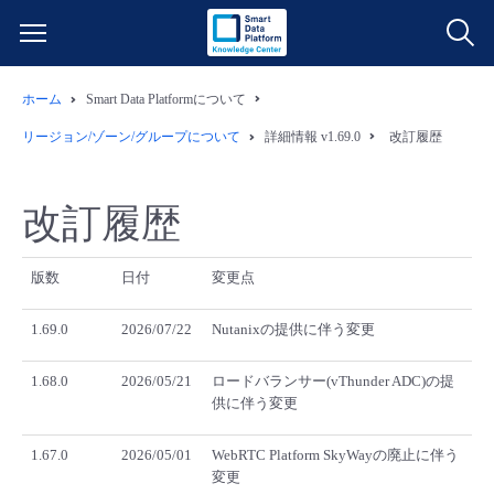
ホーム
Smart Data Platformについて
サービス一覧
リージョン/ゾーン/グループについて
詳細情報 v1.69.0
改訂履歴
データ利活用
よくある質問
改訂履歴
クラウド/サーバー
データ利活用
料金情報
版数
日付
変更点
ネットワーク
クラウド/サーバー
料金シミュレーター
ご利用開始ガイド
1.69.0
2026/07/22
Nutanixの提供に伴う変更
■ 管理機能
IoT
ネットワーク
データ利活用
ユースケース
1.68.0
2026/05/21
ロードバランサー(vThunder ADC)の提
供に伴う変更
- 管理機能
- バックアップ
モニタリング/監査
IoT
クラウド/サーバー
故障/メンテナンス情報
1.67.0
2026/05/01
WebRTC Platform SkyWayの廃止に伴う
変更
- セキュリティ・監査
サポート
モニタリング/監査
ネットワーク
サービス稼働状況