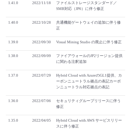
1.41.0
2022/11/18
ファイルストレージスタンダード／
SMB対応（JP6）に伴う修正
1.40.0
2022/10/28
共通機能ゲートウェイの追加に伴う修
正
1.39.0
2022/09/30
Visual Mining Studio の廃止に伴う修正
1.38.0
2022/09/09
ファイアウォールのJP2リージョン提供
に関わる注釈追加
1.37.0
2022/07/29
Hybrid Cloud with AzureのGL1提供、カ
ーボンニュートラル拠点の表記カーボ
ンニュートラル対応拠点の表記
1.36.0
2022/07/06
セキュリティグループリリースに伴う
修正
1.35.0
2022/04/05
Hybrid Cloud with AWS サービスリリー
スに伴う修正