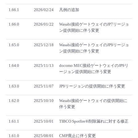
■ セットアップガイド
1.66.1
2026/02/24
凡例の追加
パートナー
- データと分析
管理機能
サポート
IoT
故障/メンテナンス履歴
- 新規お申し込み方法
1.66.0
2026/01/22
Wasabi接続ゲートウェイのJP7リージョ
販売パートナー向けプログラム
ン提供開始に伴う変更
トレーニング/操作動画
- IoT
すべてのメニューを見る
管理機能
モニタリング/監査
メンテナンス予定
- 初期設定・確認
1.65.0
2025/12/18
Wasabi接続ゲートウェイのJP9リージョ
協業パートナー
脱炭素化
- マルチクラウド利用
ン提供開始に伴う変更
すべてのメニューを見る
サポート
定期メンテナンス
- ユーザー機能の管理
1.64.0
2025/11/13
docomo MEC接続ゲートウェイのJP9リ
- リモートワーク
すべてのメニューを見る
ージョン提供開始に伴う変更
- 登録情報の管理
- ITインフラストラクチャー
1.63.0
2025/11/07
JP9リージョンの提供開始に伴う変更
- APIリファレンス
1.62.0
2025/10/10
Wasabi接続ゲートウェイの提供開始に
- その他
伴う変更
■ 基本構築ガイド
1.61.1
2025/10/01
TIBCO Spotfire®削除漏れに対する修正
- クラウド / サーバー
1.61.0
2025/08/01
CMP廃止に伴う変更