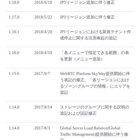
1.18.0
2018/6/18
JP5リージョン追加に伴う修正
1.17.0
2018/5/22
JP3リージョン追加に伴う修正
1.16.1
2018/4/20
JP1リージョンにおける新規テナント作
成停止に関する注意喚起の追記
1.16.0
2018/4/19
「各メニューで指定できる範囲」の表
を更新（メニュー追加）
1.15.0
2017/9/7
WebRTC Platform SkyWay提供開始に伴
う表記の修正、「各リージョンにおけ
るゾーン/グループの情報」にエリアを
追記
1.14.0
2017/8/14
ストレージのグループに関する説明の
追記および誤記修正
1.14.0
2017/8/3
Global Server Load Balance(Global
Traffic Management)提供開始に伴う修