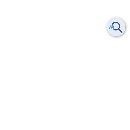
Smart Data Platform につい
ヘルプ
て
よくある質問
特長
お問い合わせ
サービス一覧
トレーニング/操作動画
ユースケース
導入事例
法的情報・信頼性
料金情報
サービス利用規約・SLA