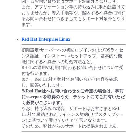
関するお問い合わせはサポート対象外となります。
■ セットアップガイド
また、アプリケーション等の持ち込みに制約は設けて
おりませんが、導入手順等や、起因する不具合に関す
パートナー
- データと分析
管理機能
サポート
IoT
故障/メンテナンス履歴
るお問い合わせにつきましてもサポート対象外となり
- 新規お申し込み方法
ます。
販売パートナー向けプログラム
トレーニング/操作動画
- IoT
すべてのメニューを見る
管理機能
モニタリング/監査
メンテナンス予定
- 初期設定・確認
Red Hat Enterprise Linux
協業パートナー
脱炭素化
- マルチクラウド利用
初期設定/サーバーへの初回ログインおよびOSライセ
すべてのメニューを見る
サポート
定期メンテナンス
- ユーザー機能の管理
ンス認証、インストール/セットアップ、基本的な機
能に関する不具合への対処方法など、
- リモートワーク
RHELの運用や利用に関わるお問い合わせについて受
すべてのメニューを見る
- 登録情報の管理
付を行います。
また、Red Hat社と弊社でお問い合わせ内容を確認
- ITインフラストラクチャー
し、回答いたします。
- APIリファレンス
※Red Hat社へお問い合わせをご希望の場合は、事前
にsosreportを取得のうえ、チケットにてご共有いただ
- その他
く必要がございます。
なお、持ち込みの場合、サポートはお客さまとRed
■ 基本構築ガイド
Hat社で締結されたライセンス契約(サブスクリプショ
ン)に基づいて受けていただく形となります。
そのため、弊社からのサポートは提供されません。
- クラウド / サーバー