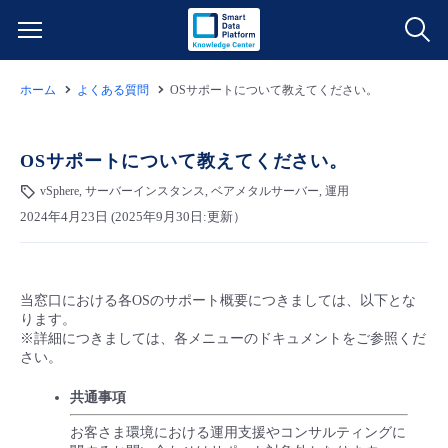
ホーム
よくある質問
OSサポートについて教えてください。
サービス一覧
データ利活用
OSサポートについて教えてください。
よくある質問
vSphere, サーバーインスタンス, ベアメタルサーバー, 運用
クラウド/サーバー
データ利活用
料金情報
2024年4月23日 (2025年9月30日:更新）
ネットワーク
クラウド/サーバー
料金シミュレーター
ご利用開始ガイド
当窓口における各OSのサポート概要につきましては、以下とな
ります。
■ 管理機能
IoT
ネットワーク
データ利活用
ユースケース
※詳細につきましては、各メニューのドキュメントをご参照くだ
さい。
- 管理機能
- バックアップ
モニタリング/監査
IoT
クラウド/サーバー
故障/メンテナンス情報
共通事項
お客さま環境における運用支援やコンサルティングに
- セキュリティ・監査
サポート
モニタリング/監査
ネットワーク
サービス稼働状況