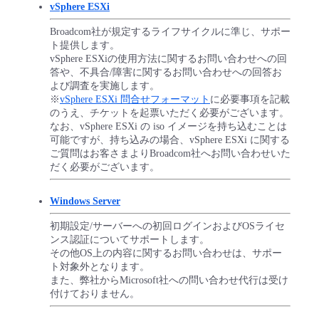
vSphere ESXi
- Flexible InterConnect
Broadcom社が規定するライフサイクルに準じ、サポー
ト提供します。
- Flexible Remote Access
vSphere ESXiの使用方法に関するお問い合わせへの回
答や、不具合/障害に関するお問い合わせへの回答お
よび調査を実施します。
- vUTM2
※
vSphere ESXi 問合せフォーマット
に必要事項を記載
のうえ、チケットを起票いただく必要がございます。
なお、vSphere ESXi の iso イメージを持ち込むことは
可能ですが、持ち込みの場合、vSphere ESXi に関する
ご質問はお客さまよりBroadcom社へお問い合わせいた
だく必要がございます。
Windows Server
初期設定/サーバーへの初回ログインおよびOSライセ
ンス認証についてサポートします。
その他OS上の内容に関するお問い合わせは、サポー
ト対象外となります。
また、弊社からMicrosoft社への問い合わせ代行は受け
付けておりません。