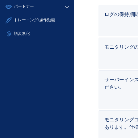
モニタリング/監査
故障/メンテナンス履歴
すべてのメニューを見る
パートナー
- IoT
- 初期設定・確認
サポート
メンテナンス予定
ログの保持期間
- マルチクラウド利用
- ユーザー機能の管理
販売パートナー向けプログラム
すべてのメニューを見る
トレーニング/操作動画
定期メンテナンス
- リモートワーク
- 登録情報の管理
協業パートナー
- ITインフラストラクチャー
脱炭素化
- APIリファレンス
- その他
モニタリング
■ 基本構築ガイド
- クラウド / サーバー
- Flexible InterConnect
- Flexible Remote Access
サーバーイン
- vUTM2
ださい。
モニタリングコン
あります。仕