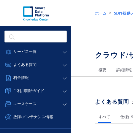
ホーム
SDPF提
サービス一覧
クラウド/
データ利活用
よくある質問
概要
詳細情報
クラウド/サーバー
データ利活用
料金情報
ネットワーク
クラウド/サーバー
料金シミュレーター
IoT
ご利用開始ガイド
ネットワーク
データ利活用
モニタリング/監査
よくある質問
■ 管理機能
IoT
ユースケース
クラウド/サーバー
サポート
- 管理機能
モニタリング/監査
- バックアップ
ネットワーク
管理機能
すべて
仕様(19
故障/メンテナンス情報
サポート
- セキュリティ・監査
■ セットアップガイド
IoT
すべてのメニューを見る
サービス稼働状況
管理機能
- データと分析
- 新規お申し込み方法