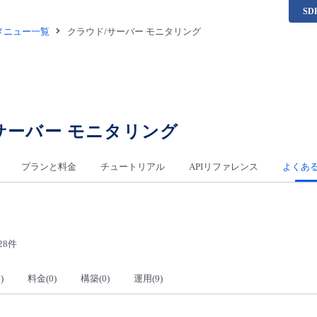
S
供メニュー一覧
クラウド/サーバー モニタリング
サーバー モニタリング
プランと料金
チュートリアル
APIリファレンス
よくあ
28件
)
料金(0)
構築(0)
運用(9)