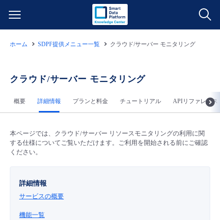
ホーム
SDPF提供メニュー一覧
クラウド/サーバー モニタリング
サービス一覧
データ利活用
クラウド/サーバー モニタリング
よくある質問
概要
詳細情報
プランと料金
チュートリアル
APIリファレンス
クラウド/サーバー
データ利活用
料金情報
ネットワーク
クラウド/サーバー
料金シミュレーター
本ページでは、クラウド/サーバー リソースモニタリングの利用に関
ご利用開始ガイド
する仕様についてご覧いただけます。ご利用を開始される前にご確認
ください。
■ 管理機能
IoT
ネットワーク
データ利活用
ユースケース
詳細情報
- 管理機能
- バックアップ
モニタリング/監査
IoT
クラウド/サーバー
故障/メンテナンス情報
サービスの概要
機能一覧
- セキュリティ・監査
サポート
モニタリング/監査
ネットワーク
サービス稼働状況