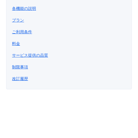
■ セットアップガイド
各機能の説明
パートナー
- データと分析
管理機能
サポート
IoT
故障/メンテナンス履歴
- 新規お申し込み方法
プラン
販売パートナー向けプログラム
トレーニング/操作動画
ご利用条件
- IoT
すべてのメニューを見る
管理機能
モニタリング/監査
メンテナンス予定
- 初期設定・確認
料金
協業パートナー
脱炭素化
- マルチクラウド利用
すべてのメニューを見る
サポート
定期メンテナンス
- ユーザー機能の管理
サービス提供の品質
- リモートワーク
制限事項
すべてのメニューを見る
- 登録情報の管理
改訂履歴
- ITインフラストラクチャー
- APIリファレンス
- その他
■ 基本構築ガイド
- クラウド / サーバー