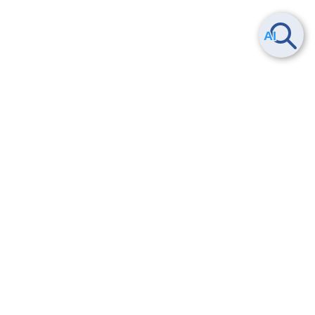
Smart Data Platform につい
ヘルプ
て
よくある質問
特長
お問い合わせ
サービス一覧
トレーニング/操作動画
ユースケース
導入事例
法的情報・信頼性
料金情報
サービス利用規約・SLA
お知らせ
セキュリティ&コンプライア
ンス
パートナー