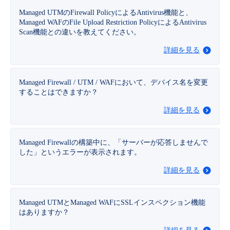
■ セットアップガイド
Managed UTMのFirewall PolicyによるAntivirus機能と、
パートナー
Managed WAFのFile Upload Restriction PolicyによるAntivirus
- データと分析
管理機能
サポート
IoT
故障/メンテナンス履歴
Scan機能との違いを教えてください。
- 新規お申し込み方法
販売パートナー向けプログラム
詳細を見る
トレーニング/操作動画
- IoT
すべてのメニューを見る
管理機能
モニタリング/監査
メンテナンス予定
- 初期設定・確認
協業パートナー
脱炭素化
Managed Firewall / UTM / WAFにおいて、デバイス名を変更
- マルチクラウド利用
すべてのメニューを見る
サポート
定期メンテナンス
- ユーザー機能の管理
することはできますか？
詳細を見る
- リモートワーク
すべてのメニューを見る
- 登録情報の管理
- ITインフラストラクチャー
Managed Firewallの構築中に、「サーバーが応答しませんで
- APIリファレンス
した」というエラーが表示されます。
- その他
詳細を見る
■ 基本構築ガイド
Managed UTMとManaged WAFにSSLインスペクション機能
はありますか？
- クラウド / サーバー