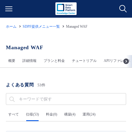
ホーム
SDPF提供メニュー一覧
Managed WAF
サービス一覧
データ利活用
Managed WAF
よくある質問
概要
詳細情報
プランと料金
チュートリアル
APIリファレンス
クラウド/サーバー
データ利活用
料金情報
ネットワーク
クラウド/サーバー
料金シミュレーター
ご利用開始ガイド
よくある質問
53件
■ 管理機能
IoT
ネットワーク
データ利活用
ユースケース
- 管理機能
- バックアップ
モニタリング/監査
IoT
クラウド/サーバー
すべて
仕様(53)
料金(0)
構築(4)
運用(24)
故障/メンテナンス情報
- セキュリティ・監査
サポート
モニタリング/監査
ネットワーク
サービス稼働状況