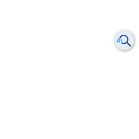
Smart Data Platform につい
ヘルプ
て
よくある質問
特長
お問い合わせ
サービス一覧
トレーニング/操作動画
ユースケース
導入事例
法的情報・信頼性