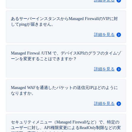
詳細を見る
- Flexible InterConnect
あるサーバーインスタンスからManaged FirewallのVIPに対
してpingが届きません。
- Flexible Remote Access
詳細を見る
- vUTM2
Managed Firewal /UTM で、デバイスKPIのグラフのタイムゾ
ーンを変更することはできますか？
詳細を見る
Managed WAFを通過したパケットの送信元IPはどのように
なりますか。
詳細を見る
セキュリティメニュー（Managed Firewallなど）で、特定の
ユーザーに対し、API権限変更によるReadOnly制限などの実