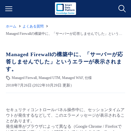
ホーム
よくある質問
サービス一覧
Managed Firewallの構築中に、「サーバーが応答しませんでした」というエラーが表示されます。
データ利活用
よくある質問
Managed Firewallの構築中に、「サーバーが応
答しませんでした」というエラーが表示されま
クラウド/サーバー
データ利活用
料金情報
す。
Managed Firewall, Managed UTM, Managed WAF, 仕様
ネットワーク
クラウド/サーバー
料金シミュレーター
ご利用開始ガイド
2018年7月26日 (2022年10月29日:更新）
■ 管理機能
IoT
ネットワーク
データ利活用
ユースケース
セキュリティコントロールパネル操作中に、セッションタイムア
- 管理機能
- バックアップ
モニタリング/監査
IoT
クラウド/サーバー
故障/メンテナンス情報
ウトが発生するなどして、このエラーメッセージが表示されるこ
とがあります。
発生確率がブラウザによって異なる（Google Chrome / Firefoxで
- セキュリティ・監査
サポート
モニタリング/監査
ネットワーク
サービス稼働状況