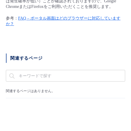
は発生確率が低い）ことが確認されておりますので、Google
■ セットアップガイド
ChromeまたはFirefoxをご利用いただくことを推奨します。
パートナー
- データと分析
管理機能
サポート
IoT
故障/メンテナンス履歴
参考：
FAQ – ポータル画面はどのブラウザーに対応しています
- 新規お申し込み方法
か？
販売パートナー向けプログラム
トレーニング/操作動画
- IoT
すべてのメニューを見る
管理機能
モニタリング/監査
メンテナンス予定
- 初期設定・確認
協業パートナー
脱炭素化
- マルチクラウド利用
すべてのメニューを見る
サポート
定期メンテナンス
- ユーザー機能の管理
関連するページ
- リモートワーク
すべてのメニューを見る
- 登録情報の管理
- ITインフラストラクチャー
- APIリファレンス
関連するページはありません。
- その他
■ 基本構築ガイド
- クラウド / サーバー