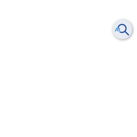
Smart Data Platform につい
ヘルプ
て
よくある質問
特長
お問い合わせ
サービス一覧
トレーニング/操作動画
ユースケース
導入事例
法的情報・信頼性
料金情報
サービス利用規約・SLA