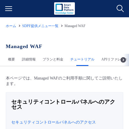
ホーム
SDPF提供メニュー一覧
Managed WAF
サービス一覧
データ利活用
Managed WAF
よくある質問
概要
詳細情報
プランと料金
チュートリアル
APIリファレンス
クラウド/サーバー
データ利活用
料金情報
ネットワーク
クラウド/サーバー
料金シミュレーター
本ページでは、Managed WAFのご利用手順に関してご説明いたし
ご利用開始ガイド
ます。
■ 管理機能
IoT
ネットワーク
データ利活用
ユースケース
セキュリティコントロールパネルへのアク
セス
- 管理機能
- バックアップ
モニタリング/監査
IoT
クラウド/サーバー
故障/メンテナンス情報
セキュリティコントロールパネルへのアクセス
- セキュリティ・監査
サポート
モニタリング/監査
ネットワーク
サービス稼働状況