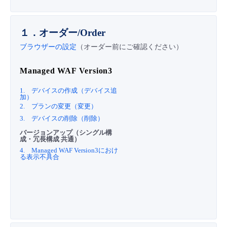
■ セットアップガイド
パートナー
- データと分析
管理機能
サポート
IoT
故障/メンテナンス履歴
１．オーダー/Order
- 新規お申し込み方法
ブラウザーの設定
（オーダー前にご確認ください）
販売パートナー向けプログラム
トレーニング/操作動画
- IoT
すべてのメニューを見る
管理機能
モニタリング/監査
メンテナンス予定
- 初期設定・確認
Managed WAF Version3
協業パートナー
脱炭素化
- マルチクラウド利用
すべてのメニューを見る
サポート
定期メンテナンス
- ユーザー機能の管理
1. デバイスの作成（デバイス追
加）
2. プランの変更（変更）
- リモートワーク
すべてのメニューを見る
- 登録情報の管理
3. デバイスの削除（削除）
バージョンアップ（シングル構
- ITインフラストラクチャー
成・冗長構成 共通）
- APIリファレンス
4. Managed WAF Version3におけ
る表示不具合
- その他
■ 基本構築ガイド
- クラウド / サーバー