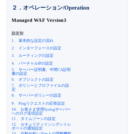
２．オペレーション/Operation
- Flexible InterConnect
Managed WAF Version3
- Flexible Remote Access
設定別
1. 基本的な設定の流れ
- vUTM2
2. インターフェースの設定
3. ルーティングの設定
4. バーチャルIPの設定
5. サーバー証明書、中間CA証明
書の設定
6. オブジェクトの設定
7. ポリシーとプロファイルの設
定
8. サーバーポリシーの設定
9. Pingリクエストの応答設定
10. お客さま管理Syslogサーバー
へのログ送信設定
11. タイムゾーンの設定
12. セキュリティインシデントレ
ポートの通知設定
13. 自動分析レポートの調整機能