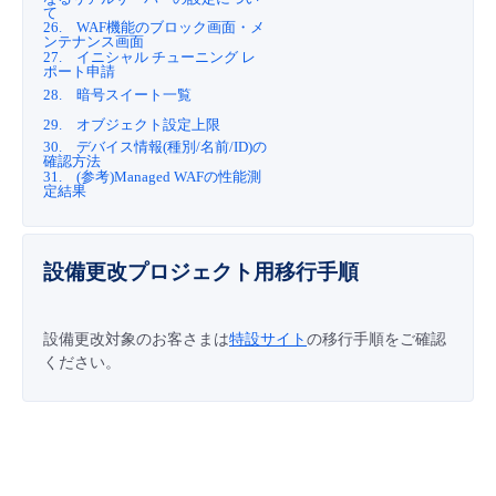
て
26. WAF機能のブロック画面・メ
ンテナンス画面
27. イニシャル チューニング レ
ポート申請
28. 暗号スイート一覧
29. オブジェクト設定上限
30. デバイス情報(種別/名前/ID)の
確認方法
31. (参考)Managed WAFの性能測
定結果
設備更改プロジェクト用移行手順
設備更改対象のお客さまは
特設サイト
の移行手順をご確認
ください。