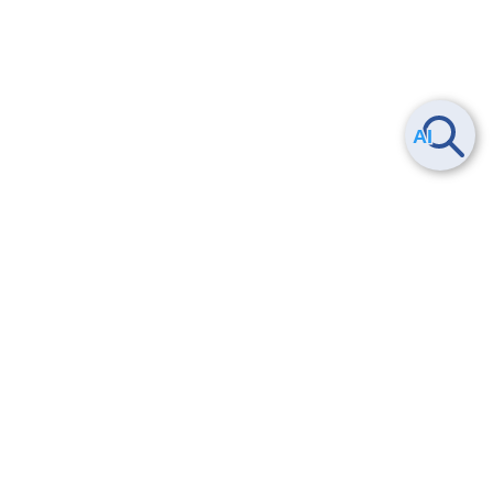
Smart Data Platform につい
ヘルプ
て
よくある質問
特長
お問い合わせ
サービス一覧
トレーニング/操作動画
ユースケース
導入事例
法的情報・信頼性
料金情報