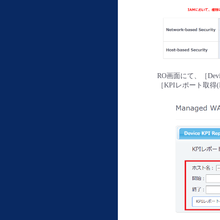
RO画面にて、［Devi
［KPIレポート取得