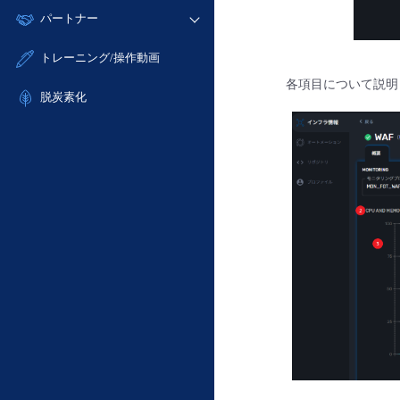
モニタリング/監査
故障/メンテナンス履歴
すべてのメニューを見る
パートナー
- IoT
- 初期設定・確認
サポート
メンテナンス予定
- マルチクラウド利用
- ユーザー機能の管理
販売パートナー向けプログラム
すべてのメニューを見る
トレーニング/操作動画
定期メンテナンス
- リモートワーク
- 登録情報の管理
協業パートナー
各項目について説明
- ITインフラストラクチャー
脱炭素化
- APIリファレンス
- その他
■ 基本構築ガイド
- クラウド / サーバー
- Flexible InterConnect
- Flexible Remote Access
- vUTM2