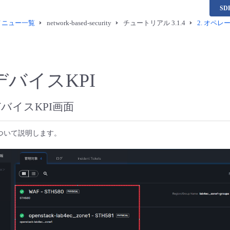
S
供メニュー一覧
network-based-security
チュートリアル 3.1.4
2.
オペレーシ
デバイスKPI
バイスKPI画面
について説明します。