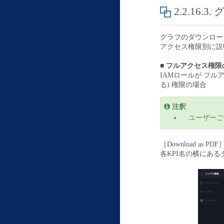
2.2.16.3.
グラフのダウンロー
アクセス権限別に説
■ フルアクセス権限
IAMロールが フルアク
る) 権限の場合
注釈
ユーザーご
［Download a
各KPI名の横にあ