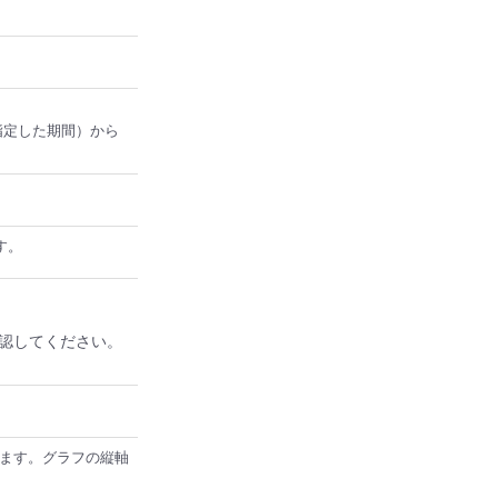
指定した期間）から
す。
認してください。
します。グラフの縦軸