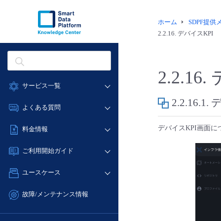
ホーム
SDPF提
2.2.16.
デバイスKPI
2.2.16.
サービス一覧
2.2.16.1.
デ
データ利活用
よくある質問
クラウド/サーバー
データ利活用
デバイスKPI画面
料金情報
ネットワーク
クラウド/サーバー
料金シミュレーター
IoT
ご利用開始ガイド
ネットワーク
データ利活用
モニタリング/監査
■ 管理機能
IoT
ユースケース
クラウド/サーバー
サポート
- 管理機能
モニタリング/監査
- バックアップ
ネットワーク
管理機能
故障/メンテナンス情報
サポート
- セキュリティ・監査
■ セットアップガイド
IoT
すべてのメニューを見る
サービス稼働状況
管理機能
- データと分析
- 新規お申し込み方法