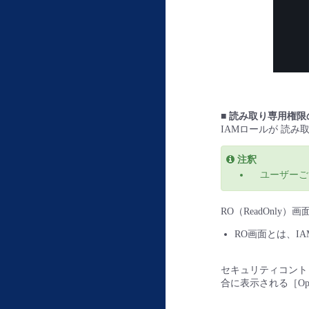
■ 読み取り専用権限
IAMロールが 読み取
注釈
ユーザーご
RO（ReadOnl
RO画面とは、IA
セキュリティコントロ
合に表示される［Ope