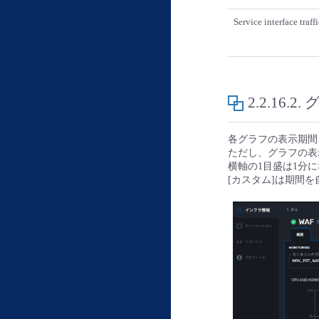
Service interface traffi
2.2.16.2.
各グラフの表示期間
ただし、グラフの表
横軸の1目盛は1分
[カスタム]は期間