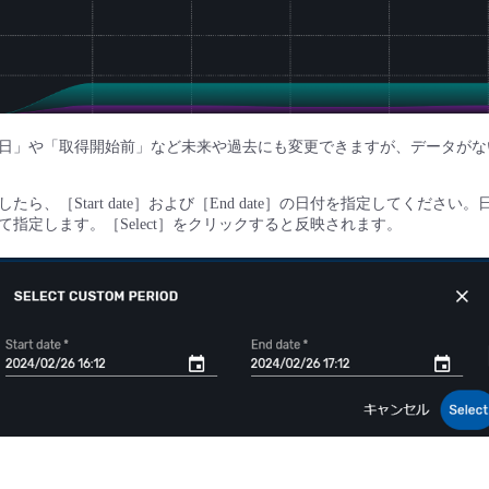
日」や「取得開始前」など未来や過去にも変更できますが、データがな
ら、［Start date］および［End date］の日付を指定してくださ
指定します。［Select］をクリックすると反映されます。