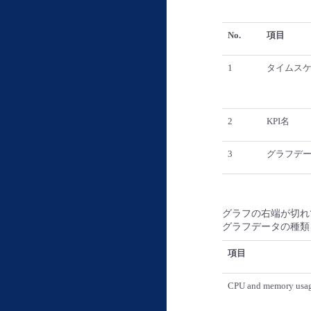
No.
項目
1
タイムス
2
KPI名
3
グラフデ
グラフの右端が切れ
グラフデータの種類
項目
CPU and memory usa