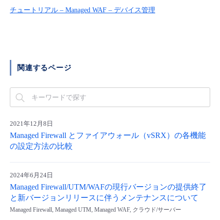
■ セットアップガイド
チュートリアル – Managed WAF – デバイス管理
パートナー
- データと分析
管理機能
サポート
IoT
故障/メンテナンス履歴
- 新規お申し込み方法
販売パートナー向けプログラム
トレーニング/操作動画
- IoT
すべてのメニューを見る
管理機能
モニタリング/監査
メンテナンス予定
- 初期設定・確認
関連するページ
協業パートナー
脱炭素化
- マルチクラウド利用
すべてのメニューを見る
サポート
定期メンテナンス
- ユーザー機能の管理
- リモートワーク
すべてのメニューを見る
- 登録情報の管理
2021年12月8日
- ITインフラストラクチャー
Managed Firewall とファイアウォール（vSRX）の各機能
- APIリファレンス
の設定方法の比較
- その他
2024年6月24日
■ 基本構築ガイド
Managed Firewall/UTM/WAFの現行バージョンの提供終了
と新バージョンリリースに伴うメンテナンスについて
- クラウド / サーバー
Managed Firewall, Managed UTM, Managed WAF, クラウド/サーバー