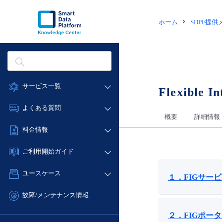
ホーム
SDPF提
サービス一覧
Flexible I
データ利活用
よくある質問
概要
詳細情報
クラウド/サーバー
データ利活用
料金情報
ネットワーク
クラウド/サーバー
料金シミュレーター
IoT
ご利用開始ガイド
ネットワーク
データ利活用
モニタリング/監査
■ 管理機能
IoT
ユースケース
１．FIGサー
クラウド/サーバー
サポート
- 管理機能
モニタリング/監査
- バックアップ
ネットワーク
管理機能
故障/メンテナンス情報
サポート
- セキュリティ・監査
■ セットアップガイド
IoT
すべてのメニューを見る
サービス稼働状況
２．FIGポー
管理機能
- データと分析
- 新規お申し込み方法