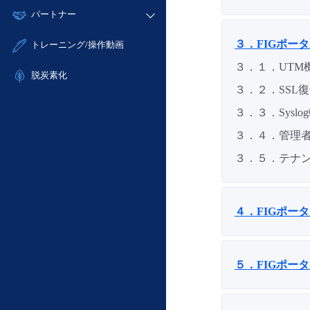
モニタリング/監査
故障/メンテナンス履歴
すべてのメニューを見る
パートナー
- IoT
- 初期設定・確認
サポート
メンテナンス予定
- マルチクラウド利用
- ユーザー機能の管理
販売パートナー向けプログラム
すべてのメニューを見る
３．FIGポー
トレーニング/操作動画
定期メンテナンス
- リモートワーク
- 登録情報の管理
協業パートナー
３．１．UTM
- ITインフラストラクチャー
脱炭素化
- APIリファレンス
３．２．SSL
- その他
■ 基本構築ガイド
３．３．Sysl
- クラウド / サーバー
３．４．管理
- Flexible InterConnect
３．５．テナ
- Flexible Remote Access
- vUTM2
４．FIGポー
５．FIGポー