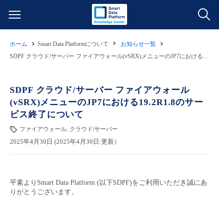
ホーム
Smart Data Platformについて
お知らせ一覧
サービス一覧
SDPF クラウド/サーバー ファイアウォール(vSRX)メニューのJP7における19.2R1.8のサービス終了について
データ利活用
よくある質問
SDPF クラウド/サーバー ファイアウォール
(vSRX)メニューのJP7における19.2R1.8のサー
クラウド/サーバー
データ利活用
料金情報
ビス終了について
ファイアウォール, クラウド/サーバー
ネットワーク
クラウド/サーバー
料金シミュレーター
ご利用開始ガイド
2025年4月30日 (2025年4月30日:更新）
■ 管理機能
IoT
ネットワーク
データ利活用
ユースケース
平素よりSmart Data Platform (以下SDPF)をご利用いただき誠にあ
- 管理機能
- バックアップ
モニタリング/監査
IoT
クラウド/サーバー
故障/メンテナンス情報
りがとうございます。
- セキュリティ・監査
サポート
モニタリング/監査
ネットワーク
サービス稼働状況