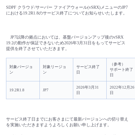
■ セットアップガイド
SDPF クラウド/サーバー ファイアウォール(vSRX)メニューのJP7
パートナー
における19.2R1.8のサービス終了についてお知らせいたします。
- データと分析
管理機能
サポート
IoT
故障/メンテナンス履歴
- 新規お申し込み方法
販売パートナー向けプログラム
トレーニング/操作動画
- IoT
すべてのメニューを見る
管理機能
モニタリング/監査
メンテナンス予定
- 初期設定・確認
JP7
以降の拠点においては、基盤バージョンアップ後の
vSRX
19.2
の動作が保証できないため
2026
年
3
月
31
日をもってサービス
協業パートナー
脱炭素化
- マルチクラウド利用
提供を終了させていただきます。
すべてのメニューを見る
サポート
定期メンテナンス
- ユーザー機能の管理
（参考）
- リモートワーク
対象バージョ
対象リージョ
サービス終了
すべてのメニューを見る
サポート終了
- 登録情報の管理
ン
ン
日
日
- ITインフラストラクチャー
- APIリファレンス
2026
年
3
月
31
2022
年
12
月
26
19.2R1.8
JP7
日
日
- その他
■ 基本構築ガイド
サービス終了日までにお客さまにて最新バージョンへの切り替え
を実施いただきますようよろしくお願い申し上げます。
- クラウド / サーバー