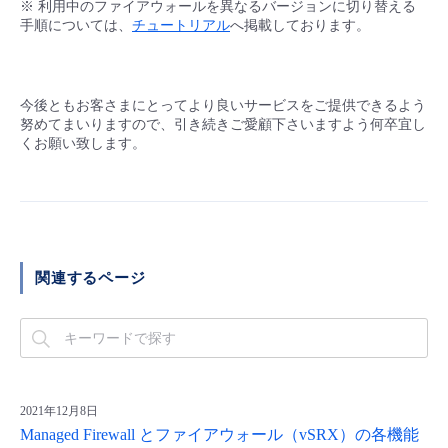
※
利用中のファイアウォールを異なるバージョンに切り替える
手順については、
チュートリアル
へ掲載しております
。
- Flexible InterConnect
- Flexible Remote Access
今後ともお客さまにとってより良いサービスをご提供できるよう
努めてまいりますので、引き続きご愛顧下さいますよう何卒宜し
- vUTM2
くお願い致します。
関連するページ
2021年12月8日
Managed Firewall とファイアウォール（vSRX）の各機能