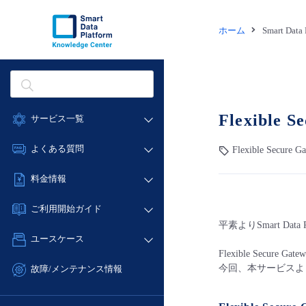
ホーム
Smart Dat
Flexibl
サービス一覧
データ利活用
よくある質問
Flexible Secur
クラウド/サーバー
データ利活用
料金情報
ネットワーク
クラウド/サーバー
料金シミュレーター
IoT
ご利用開始ガイド
ネットワーク
データ利活用
平素よりSmart D
モニタリング/監査
■ 管理機能
IoT
ユースケース
クラウド/サーバー
サポート
- 管理機能
Flexible Se
モニタリング/監査
- バックアップ
ネットワーク
管理機能
今回、本サービスよ
故障/メンテナンス情報
サポート
- セキュリティ・監査
■ セットアップガイド
IoT
すべてのメニューを見る
サービス稼働状況
管理機能
- データと分析
- 新規お申し込み方法