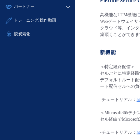
Flexible Secur
モニタリング/監査
故障/メンテナンス履歴
すべてのメニューを見る
パートナー
- IoT
- 初期設定・確認
サポート
メンテナンス予定
高機能なUTM機能
- マルチクラウド利用
- ユーザー機能の管理
販売パートナー向けプログラム
すべてのメニューを見る
トレーニング/操作動画
Webゲートウェイ
定期メンテナンス
- リモートワーク
- 登録情報の管理
協業パートナー
クラウド等、インタ
- ITインフラストラクチャー
脱炭素化
- APIリファレンス
築頂くことができま
- その他
■ 基本構築ガイド
新機能
- クラウド / サーバー
- Flexible InterConnect
＜特定経路配信＞
セルごとに特定経路
- Flexible Remote Access
デフォルトルート配
- vUTM2
ート配信セルへの負
-チュートリアル：
h
＜Microsoft365
セル経由でMicro
-チュートリアル：
h