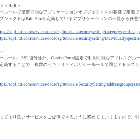
フィルタ＞
ールールで指定可能なアプリケーションオブジェクトをお客様で定義で
ブジェクトはPalo Altoが定義しているアプリケーションの一覧から
tps://sdpf.ntt.com/services/docs/fsg/tutorials/securitysetting/categoryspecificapp
tps://sdpf.ntt.com/services/docs/fsg/tutorials/securitysetting/individuallyspecifi
＞
ルール、SSL復号除外、CaptivePortal設定で利用可能なアドレ
定義することで、複数のセキュリティポリシールールで同じアドレスリ
ttps://sdpf.ntt.com/services/docs/fsg/tutorials/SecuritySetting/addressgroupcreat
ってより良いサービスをご提供できるように努めてまいりますので、引