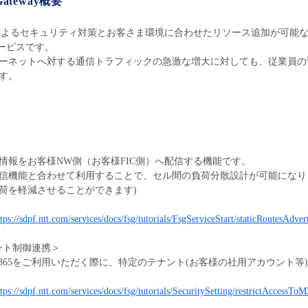
e Gateway概要
によるセキュリティ対策とお客さま環境に合わせたリソース追加が可能
サービスです。
ーネットへ対する通信トラフィックの急激な増大に対しても、従業員の
す。
情報をお客様NW側（お客様FIC側）へ配信する機能です。
信機能と合わせて利用することで、セル間の負荷分散設計が可能になり
荷を軽減させることができます)
ttps://sdpf.ntt.com/services/docs/fsg/tutorials/FsgServiceStart/staticRoutesAdver
テナント制御連携＞
soft365をご利用いただく際に、特定のテナント(お客様の社用アカウン
ttps://sdpf.ntt.com/services/docs/fsg/tutorials/SecuritySetting/restrictAccessT