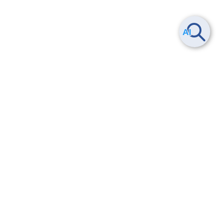
ヘルプ
よくある質問
お問い合わせ
トレーニング/操作動画
法的情報・信頼性
サービス利用規約・SLA
セキュリティ&コンプライアンス