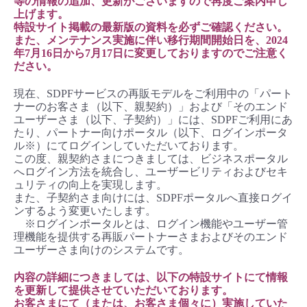
等の情報の追加、更新がございますので再度ご案内申し
■ セットアップガイド
上げます。
特設サイト掲載の最新版の資料を必ずご確認ください。
パートナー
- データと分析
管理機能
サポート
IoT
故障/メンテナンス履歴
また、メンテナンス実施に伴い移行期間開始日を、2024
- 新規お申し込み方法
年7月16日から7月17日に変更しておりますのでご注意く
販売パートナー向けプログラム
ださい。
トレーニング/操作動画
- IoT
すべてのメニューを見る
管理機能
モニタリング/監査
メンテナンス予定
- 初期設定・確認
現在、SDPFサービスの再販モデルをご利用中の「パート
協業パートナー
ナーのお客さま（以下、親契約）」および「そのエンド
脱炭素化
- マルチクラウド利用
すべてのメニューを見る
サポート
定期メンテナンス
ユーザーさま（以下、子契約）」には、SDPFご利用にあ
- ユーザー機能の管理
たり、パートナー向けポータル（以下、ログインポータ
ル※）にてログインしていただいております。
- リモートワーク
すべてのメニューを見る
この度、親契約さまにつきましては、ビジネスポータル
- 登録情報の管理
へログイン方法を統合し、ユーザービリティおよびセキ
ュリティの向上を実現します。
- ITインフラストラクチャー
また、子契約さま向けには、SDPFポータルへ直接ログイ
- APIリファレンス
ンするよう変更いたします。
※ログインポータルとは、ログイン機能やユーザー管
- その他
理機能を提供する再販パートナーさまおよびそのエンド
■ 基本構築ガイド
ユーザーさま向けのシステムです。
内容の詳細につきましては、以下の特設サイトにて情報
- クラウド / サーバー
を更新して提供させていただいております。
お客さまにて（または、お客さま個々に）実施していた