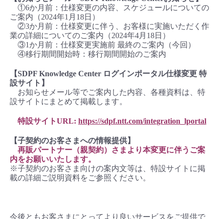
①6か月前：仕様変更の内容、スケジュールについての
ご案内（2024年1月18日）
②3か月前：仕様変更に伴う、お客様に実施いただく作
業の詳細についてのご案内（2024年4月18日）
③1か月前：仕様変更実施前 最終のご案内（今回）
④移行期間開始時：移行期間開始のご案内
【SDPF Knowledge Center
ログインポータル仕様変更 特
設サイト
】
お知らせメール等でご案内した内容、各種資料は、特
設サイトにまとめて掲載します。
特設サイトURL:
https://sdpf.ntt.com/integration_lportal
【
子契約のお客さまへの情報提供
】
再販パートナー（親契約）さまより本変更に伴うご案
内をお願いいたします。
※子契約のお客さま向けの案内文等は、特設サイトに掲
載の詳細ご説明資料をご参照ください。
今後ともお客さまにとってより良いサービスをご提供で