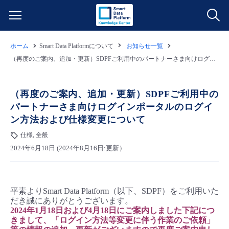
ホーム
Smart Data Platformについて
お知らせ一覧
サービス一覧
（再度のご案内、追加・更新）SDPFご利用中のパートナーさま向けログインポータルのログイン方法および仕様変更について
データ利活用
よくある質問
（再度のご案内、追加・更新）SDPFご利用中の
パートナーさま向けログインポータルのログイ
クラウド/サーバー
データ利活用
料金情報
ン方法および仕様変更について
仕様, 全般
ネットワーク
クラウド/サーバー
料金シミュレーター
ご利用開始ガイド
2024年6月18日 (2024年8月16日:更新）
■ 管理機能
IoT
ネットワーク
データ利活用
ユースケース
平素よりSmart Data Platform（以下、SDPF）をご利用いた
- 管理機能
- バックアップ
モニタリング/監査
IoT
クラウド/サーバー
故障/メンテナンス情報
だき誠にありがとうございます。
2024年1月18日および4月18日にご案内しました下記につ
きまして、「ログイン方法等変更に伴う作業のご依頼」
- セキュリティ・監査
サポート
モニタリング/監査
ネットワーク
サービス稼働状況