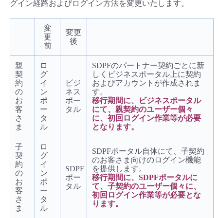
グイン経路およびログイン方法を変更いたします。
変
変更
更
後
前
親
ロ
SDPFのパートナー契約ごとに新
契
グ
しくビジネスポータル上に契約
約
イ
ビジ
およびアカウントが作成されま
の
ン
ネス
す。
お
ポ
ポー
移行期間に、ビジネスポータル
客
ー
タル
にて、親契約のユーザー個々
さ
タ
に、初回ログイン作業等が必要
ま
ル
となります。
子
ロ
SDPFポータル自体にて、子契約
契
グ
のお客さま向けのログイン機能
約
イ
SDPF
を提供します。
の
ン
ポー
移行期間に、SDPFポータルに
お
ポ
タル
て、子契約のユーザー個々に、
客
ー
初回ログイン作業等が必要とな
さ
タ
ります。
ま
ル