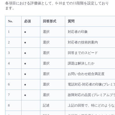
各項目における評価値として、0-10までの11段階を設定しており
- Flexible InterConnect
ます。
- Flexible Remote Access
No.
必須
回答形式
質問
1
●
選択
対応者の印象
- vUTM2
2
●
選択
対応者の技術的案内
3
●
選択
回答までのスピード
4
●
選択
課題は解決したか
5
●
選択
お問い合わせ総合満足度
6
●
選択
電話対応-対応者の印象(プレミ
7
●
選択
故障対応の品質 (プレミアムプ
8
記述
上記の回答で、特にどのような