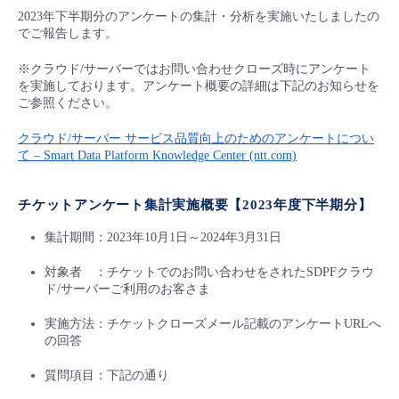
■ セットアップガイド
2023年下半期分のアンケートの集計・分析を実施いたしましたの
でご報告します。
パートナー
- データと分析
管理機能
サポート
IoT
故障/メンテナンス履歴
- 新規お申し込み方法
※クラウド/サーバーではお問い合わせクローズ時にアンケート
販売パートナー向けプログラム
を実施しております。アンケート概要の詳細は下記のお知らせを
トレーニング/操作動画
- IoT
すべてのメニューを見る
管理機能
モニタリング/監査
メンテナンス予定
ご参照ください。
- 初期設定・確認
協業パートナー
クラウド/サーバー サービス品質向上のためのアンケートについ
脱炭素化
- マルチクラウド利用
すべてのメニューを見る
サポート
定期メンテナンス
て – Smart Data Platform Knowledge Center (ntt.com)
- ユーザー機能の管理
- リモートワーク
すべてのメニューを見る
チケットアンケート集計実施概要【2023年度下半期分】
- 登録情報の管理
集計期間：2023年10月1日～2024年3月31日
- ITインフラストラクチャー
- APIリファレンス
対象者 ：チケットでのお問い合わせをされたSDPFクラウ
ド/サーバーご利用のお客さま
- その他
■ 基本構築ガイド
実施方法：チケットクローズメール記載のアンケートURLへ
の回答
- クラウド / サーバー
質問項目：下記の通り