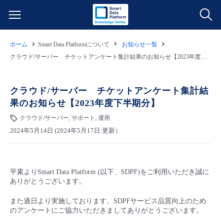
ホーム
Smart Data Platformについて
お知らせ一覧
サービス一覧
クラウド/サーバー チケットアンケート集計結果のお知らせ【2023年度下半期分】
データ利活用
よくある質問
クラウド/サーバー チケットアンケート集計結
果のお知らせ【2023年度下半期分】
クラウド/サーバー
データ利活用
料金情報
クラウド/サーバー, サポート, 運用
2024年5月14日 (2024年5月17日:更新）
ネットワーク
クラウド/サーバー
料金シミュレーター
ご利用開始ガイド
■ 管理機能
IoT
ネットワーク
データ利活用
ユースケース
平素よりSmart Data Platform (以下、SDPF)をご利用いただき誠に
ありがとうございます。
- 管理機能
- バックアップ
モニタリング/監査
IoT
クラウド/サーバー
故障/メンテナンス情報
また過日より実施しております、SDPFサービス品質向上のため
のアンケートにご協力いただきましてありがとうございます。
- セキュリティ・監査
サポート
モニタリング/監査
ネットワーク
サービス稼働状況