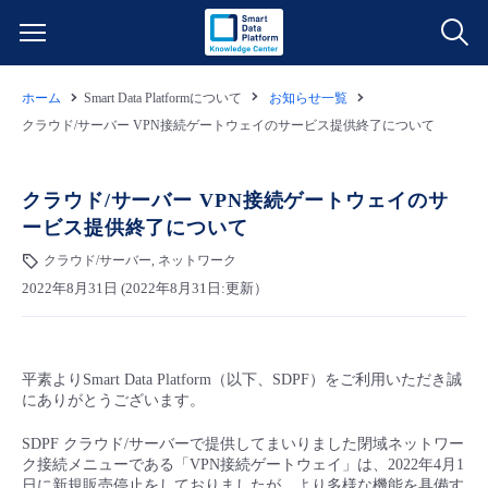
ホーム
Smart Data Platformについて
お知らせ一覧
サービス一覧
クラウド/サーバー VPN接続ゲートウェイのサービス提供終了について
データ利活用
よくある質問
クラウド/サーバー VPN接続ゲートウェイのサ
ービス提供終了について
クラウド/サーバー
データ利活用
料金情報
クラウド/サーバー, ネットワーク
2022年8月31日 (2022年8月31日:更新）
ネットワーク
クラウド/サーバー
料金シミュレーター
ご利用開始ガイド
■ 管理機能
IoT
ネットワーク
データ利活用
ユースケース
平素よりSmart Data Platform（以下、SDPF）をご利用いただき誠
にありがとうございます。
- 管理機能
- バックアップ
モニタリング/監査
IoT
クラウド/サーバー
故障/メンテナンス情報
SDPF クラウド/サーバーで提供してまいりました閉域ネットワー
ク接続メニューである「VPN接続ゲートウェイ」は、2022年4月1
- セキュリティ・監査
サポート
モニタリング/監査
ネットワーク
サービス稼働状況
日に新規販売停止をしておりましたが、より多様な機能を具備す