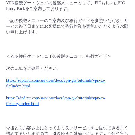
VPN接続ゲートウェイの後継メニューとして、FICもしくはFIC
- Flexible InterConnect
Entry Packをご案内しております。
下記の後継メニューのご案内及び移行ガイドを参照いただき、サ
- Flexible Remote Access
ービス終了日までにお客様にて移行作業を実施いただくようお願
い申し上げます。
- vUTM2
＜VPN接続ゲートウェイの後継メニュー、移行ガイド＞
次のURLをご参照ください。
https://sdpf.ntt.com/services/docs/vpn-gw/tutorials/vpn-to-
fic/index.html
https://sdpf.ntt.com/services/docs/vpn-gw/tutorials/vpn-to-
ficentry/index.html
今後ともお客さまにとってより良いサービスをご提供できるよう
努めてまいりますので、引き続きご愛顧下さいますよう何卒宜し