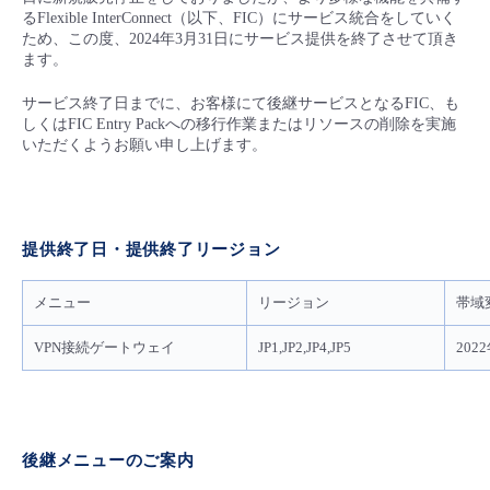
■ セットアップガイド
るFlexible InterConnect（以下、FIC）にサービス統合をしていく
ため、この度、2024年3月31日にサービス提供を終了させて頂き
パートナー
- データと分析
管理機能
サポート
IoT
故障/メンテナンス履歴
ます。
- 新規お申し込み方法
販売パートナー向けプログラム
サービス終了日までに、お客様にて後継サービスとなるFIC、も
トレーニング/操作動画
- IoT
すべてのメニューを見る
管理機能
モニタリング/監査
メンテナンス予定
しくはFIC Entry Packへの移行作業またはリソースの削除を実施
- 初期設定・確認
いただくようお願い申し上げます。
協業パートナー
脱炭素化
- マルチクラウド利用
すべてのメニューを見る
サポート
定期メンテナンス
- ユーザー機能の管理
- リモートワーク
すべてのメニューを見る
提供終了日・提供終了リージョン
- 登録情報の管理
- ITインフラストラクチャー
メニュー
リージョン
帯域
- APIリファレンス
VPN接続ゲートウェイ
JP1,JP2,JP4,JP5
202
- その他
■ 基本構築ガイド
- クラウド / サーバー
後継メニューのご案内