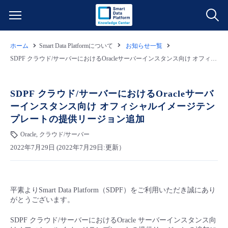
ホーム
Smart Data Platformについて
お知らせ一覧
サービス一覧
SDPF クラウド/サーバーにおけるOracleサーバーインスタンス向け オフィシャルイメージテンプレートの提供リージョン追加
データ利活用
よくある質問
SDPF クラウド/サーバーにおけるOracleサーバ
ーインスタンス向け オフィシャルイメージテン
クラウド/サーバー
データ利活用
料金情報
プレートの提供リージョン追加
Oracle, クラウド/サーバー
ネットワーク
クラウド/サーバー
料金シミュレーター
ご利用開始ガイド
2022年7月29日 (2022年7月29日:更新）
■ 管理機能
IoT
ネットワーク
データ利活用
ユースケース
平素よりSmart Data Platform（SDPF）をご利用いただき誠にあり
- 管理機能
- バックアップ
モニタリング/監査
IoT
クラウド/サーバー
故障/メンテナンス情報
がとうございます。
SDPF クラウド/サーバーにおけるOracle サーバーインスタンス向
- セキュリティ・監査
サポート
モニタリング/監査
ネットワーク
サービス稼働状況