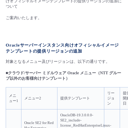
けオフィシャルイメージテンプレートの提供リージョンの追加に
■ セットアップガイド
ついて
パートナー
- データと分析
管理機能
サポート
IoT
故障/メンテナンス履歴
ご案内いたします。
- 新規お申し込み方法
販売パートナー向けプログラム
トレーニング/操作動画
- IoT
すべてのメニューを見る
管理機能
モニタリング/監査
メンテナンス予定
- 初期設定・確認
協業パートナー
Oracle
サーバーインスタンス向けオフィシャルイメージ
脱炭素化
- マルチクラウド利用
すべてのメニューを見る
サポート
定期メンテナンス
- ユーザー機能の管理
テンプレートの提供リージョンの追加
対象となるメニュー及びリージョンは、以下の通りです。
- リモートワーク
すべてのメニューを見る
- 登録情報の管理
■クラウド/サーバー ミドルウェア Oracle メニュー（NTT グルー
- ITインフラストラクチャー
プ以外のお客様向けテンプレート）
- APIリファレンス
リー
提
- その他
メニ
メニュー2
提供テンプレート
ジョ
開
ュー1
ン
日
■ 基本構築ガイド
OracleDB-19.3.0.0.0-
- クラウド / サーバー
SE2_include-
Oracle SE2 for Red
license_RedHatEnterpriseLinux-
Hat Enterprise