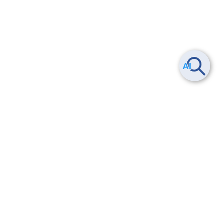
Smart Data Platform につい
ヘルプ
て
よくある質問
特長
お問い合わせ
サービス一覧
トレーニング/操作動画
ユースケース
導入事例
法的情報・信頼性