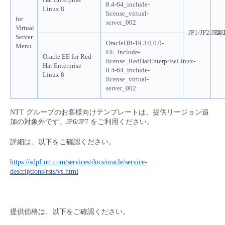
8.4-64_include-
Linux 8
- Flexible InterConnect
license_virtual-
for
server_002
Virtual
JP1/JP2/JP4/
20
Server
- Flexible Remote Access
OracleDB-19.3.0.0.0-
Menu
EE_include-
Oracle EE for Red
license_RedHatEnterpriseLinux-
Hat Enterprise
- vUTM2
8.4-64_include-
Linux 8
license_virtual-
server_002
NTT グループのお客様向けテンプレートは、提供リージョン追
加の対象外です。JP6/JP7 をご利用ください。
詳細は、以下をご確認ください。
https://sdpf.ntt.com/services/docs/oracle/service-
descriptions/rsts/vs.html
提供価格は、以下をご確認ください。