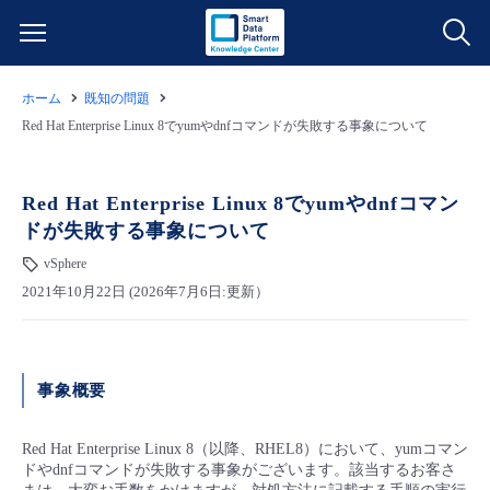
ホーム
既知の問題
サービス一覧
Red Hat Enterprise Linux 8でyumやdnfコマンドが失敗する事象について
データ利活用
よくある質問
Red Hat Enterprise Linux 8でyumやdnfコマン
ドが失敗する事象について
クラウド/サーバー
データ利活用
料金情報
vSphere
2021年10月22日 (2026年7月6日:更新）
ネットワーク
クラウド/サーバー
料金シミュレーター
ご利用開始ガイド
■ 管理機能
IoT
ネットワーク
データ利活用
ユースケース
事象概要
- 管理機能
- バックアップ
モニタリング/監査
IoT
クラウド/サーバー
故障/メンテナンス情報
Red Hat Enterprise Linux 8（以降、RHEL8）において、yumコマン
ドやdnfコマンドが失敗する事象がございます。該当するお客さ
- セキュリティ・監査
サポート
モニタリング/監査
ネットワーク
サービス稼働状況