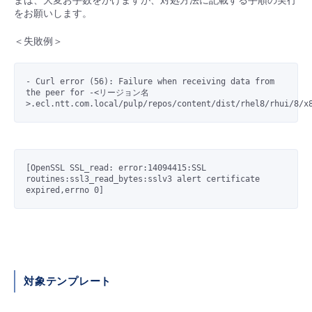
まは、大変お手数をかけますが、対処方法に記載する手順の実行
■ セットアップガイド
をお願いします。
パートナー
- データと分析
管理機能
サポート
IoT
故障/メンテナンス履歴
＜失敗例＞
- 新規お申し込み方法
販売パートナー向けプログラム
トレーニング/操作動画
- IoT
すべてのメニューを見る
管理機能
モニタリング/監査
メンテナンス予定
- Curl error (56): Failure when receiving data from 
- 初期設定・確認
the peer for -<リージョン名
協業パートナー
脱炭素化
- マルチクラウド利用
すべてのメニューを見る
サポート
定期メンテナンス
- ユーザー機能の管理
- リモートワーク
すべてのメニューを見る
- 登録情報の管理
[OpenSSL SSL_read: error:14094415:SSL 
routines:ssl3_read_bytes:sslv3 alert certificate 
- ITインフラストラクチャー
expired,errno 0]
- APIリファレンス
- その他
■ 基本構築ガイド
対象テンプレート
- クラウド / サーバー