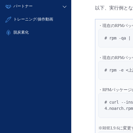
モニタリング/監査
故障/メンテナンス履歴
すべてのメニューを見る
パートナー
- IoT
- 初期設定・確認
以下、実行例とな
サポート
メンテナンス予定
- マルチクラウド利用
- ユーザー機能の管理
販売パートナー向けプログラム
すべてのメニューを見る
トレーニング/操作動画
定期メンテナンス
- リモートワーク
- 登録情報の管理
・現在のRPMパ
協業パートナー
- ITインフラストラクチャー
脱炭素化
- APIリファレンス
# rpm -qa | 
- その他
■ 基本構築ガイド
- クラウド / サーバー
・現在のRPMパ
- Flexible InterConnect
# rpm -e
- Flexible Remote Access
- vUTM2
・RPMパッケー
# curl --in
4.noarch.rp
※RHEL9.6に変