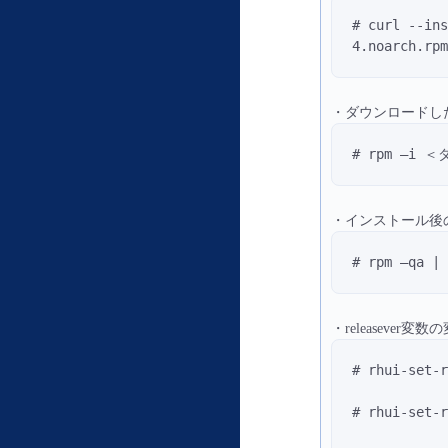
# curl --in
4.noarch.rp
・ダウンロードし
# rpm –i
・インストール後
# rpm –qa | 
・releasever変数
# rhui-set-r
# rhui-set