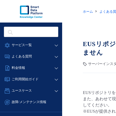
ホーム
よくある
EUSリポ
サービス一覧
ません
データ利活用
よくある質問
クラウド/サーバー
サーバーインスタ
データ利活用
料金情報
ネットワーク
クラウド/サーバー
料金シミュレーター
IoT
ご利用開始ガイド
ネットワーク
データ利活用
モニタリング/監査
■ 管理機能
IoT
ユースケース
EUSリポジトリを
クラウド/サーバー
サポート
- 管理機能
モニタリング/監査
また、あわせて現
- バックアップ
ネットワーク
管理機能
故障/メンテナンス情報
してください。
サポート
- セキュリティ・監査
■ セットアップガイド
IoT
すべてのメニューを見る
※EUSが提供さ
サービス稼働状況
管理機能
- データと分析
- 新規お申し込み方法