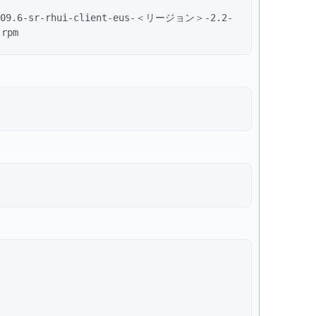
s/rh09.6-sr-rhui-client-eus-＜リージョン＞-2.2-
.rpm