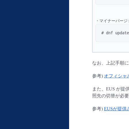
・マイナーバージ
# dnf upda
なお、上記手順に
参考)
オフィシャルテ
また、EUS が
照先の切替が必要
参考)
EUSが提