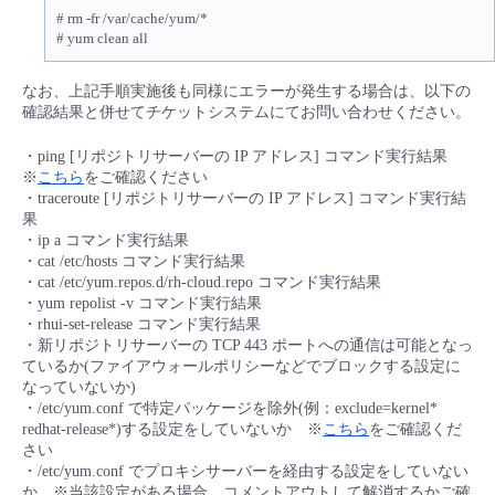
■ セットアップガイド
# rm -fr /var/cache/yum/*
# yum clean all
パートナー
- データと分析
管理機能
サポート
IoT
故障/メンテナンス履歴
- 新規お申し込み方法
なお、上記手順実施後も同様にエラーが発生する場合は、以下の
販売パートナー向けプログラム
トレーニング/操作動画
確認結果と併せてチケットシステムにてお問い合わせください。
- IoT
すべてのメニューを見る
管理機能
モニタリング/監査
メンテナンス予定
- 初期設定・確認
・ping [リポジトリサーバーの IP アドレス] コマンド実行結果
協業パートナー
脱炭素化
- マルチクラウド利用
※
こちら
をご確認ください
すべてのメニューを見る
サポート
定期メンテナンス
- ユーザー機能の管理
・traceroute [リポジトリサーバーの IP アドレス] コマンド実行結
果
- リモートワーク
・ip a コマンド実行結果
すべてのメニューを見る
- 登録情報の管理
・cat /etc/hosts コマンド実行結果
・cat /etc/yum.repos.d/rh-cloud.repo コマンド実行結果
- ITインフラストラクチャー
・yum repolist -v コマンド実行結果
- APIリファレンス
・rhui-set-release コマンド実行結果
・新リポジトリサーバーの TCP 443 ポートへの通信は可能となっ
- その他
ているか(ファイアウォールポリシーなどでブロックする設定に
なっていないか)
■ 基本構築ガイド
・/etc/yum.conf で特定パッケージを除外(例：exclude=kernel*
redhat-release*)する設定をしていないか ※
こちら
をご確認くだ
さい
- クラウド / サーバー
・/etc/yum.conf でプロキシサーバーを経由する設定をしていない
か ※当該設定がある場合、コメントアウトして解消するかご確