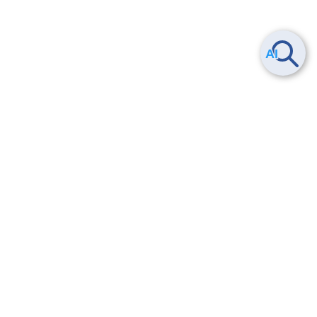
Smart Data Platform につい
ヘルプ
て
よくある質問
特長
お問い合わせ
サービス一覧
トレーニング/操作動画
ユースケース
導入事例
法的情報・信頼性
料金情報
サービス利用規約・SLA
お知らせ
セキュリティ&コンプライア