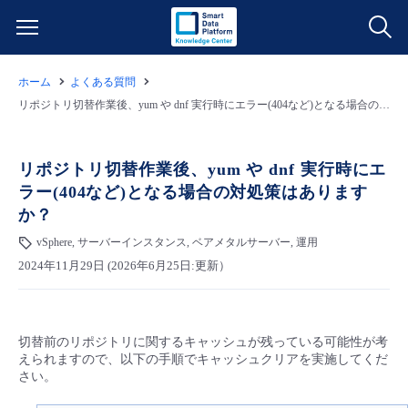
ホーム
よくある質問
サービス一覧
リポジトリ切替作業後、yum や dnf 実行時にエラー(404など)となる場合の対処策はありますか？
データ利活用
よくある質問
リポジトリ切替作業後、yum や dnf 実行時にエ
ラー(404など)となる場合の対処策はあります
クラウド/サーバー
データ利活用
料金情報
か？
vSphere, サーバーインスタンス, ベアメタルサーバー, 運用
ネットワーク
クラウド/サーバー
料金シミュレーター
ご利用開始ガイド
2024年11月29日 (2026年6月25日:更新）
■ 管理機能
IoT
ネットワーク
データ利活用
ユースケース
切替前のリポジトリに関するキャッシュが残っている可能性が考
- 管理機能
- バックアップ
モニタリング/監査
IoT
クラウド/サーバー
故障/メンテナンス情報
えられますので、以下の手順でキャッシュクリアを実施してくだ
さい。
- セキュリティ・監査
サポート
モニタリング/監査
ネットワーク
サービス稼働状況