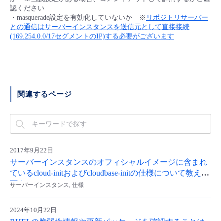
認ください
- Flexible InterConnect
・masquerade設定を有効化していないか ※
リポジトリサーバー
との通信はサーバーインスタンスを送信元として直接接続
(169.254.0.0/17セグメントのIP)する必要がございます
- Flexible Remote Access
- vUTM2
関連するページ
2017年9月22日
サーバーインスタンスのオフィシャルイメージに含まれ
ているcloud-initおよびcloudbase-initの仕様について教えて
下さい。
サーバーインスタンス, 仕様
2024年10月22日