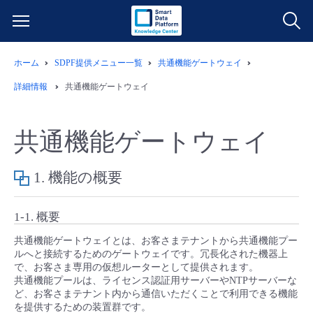
ホーム
SDPF提供メニュー一覧
共通機能ゲートウェイ
サービス一覧
詳細情報
共通機能ゲートウェイ
データ利活用
よくある質問
共通機能ゲートウェイ
クラウド/サーバー
データ利活用
料金情報
1. 機能の概要
ネットワーク
クラウド/サーバー
料金シミュレーター
ご利用開始ガイド
1-1. 概要
■ 管理機能
IoT
ネットワーク
データ利活用
ユースケース
共通機能ゲートウェイとは、お客さまテナントから共通機能プー
ルへと接続するためのゲートウェイです。冗長化された機器上
で、お客さま専用の仮想ルーターとして提供されます。
- 管理機能
- バックアップ
モニタリング/監査
IoT
クラウド/サーバー
故障/メンテナンス情報
共通機能プールは、ライセンス認証用サーバーやNTPサーバーな
ど、お客さまテナント内から通信いただくことで利用できる機能
を提供するための装置群です。
- セキュリティ・監査
サポート
モニタリング/監査
ネットワーク
サービス稼働状況