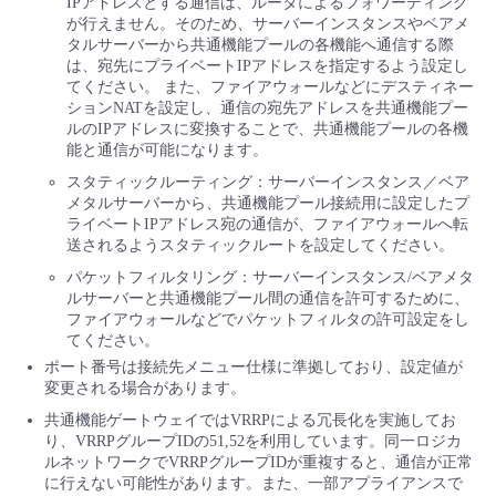
IPアドレスとする通信は、ルータによるフォワーディング
が行えません。そのため、サーバーインスタンスやベアメ
タルサーバーから共通機能プールの各機能へ通信する際
は、宛先にプライベートIPアドレスを指定するよう設定し
てください。 また、ファイアウォールなどにデスティネー
ションNATを設定し、通信の宛先アドレスを共通機能プー
ルのIPアドレスに変換することで、共通機能プールの各機
能と通信が可能になります。
スタティックルーティング：サーバーインスタンス／ベア
メタルサーバーから、共通機能プール接続用に設定したプ
ライベートIPアドレス宛の通信が、ファイアウォールへ転
送されるようスタティックルートを設定してください。
パケットフィルタリング：サーバーインスタンス/ベアメタ
ルサーバーと共通機能プール間の通信を許可するために、
ファイアウォールなどでパケットフィルタの許可設定をし
てください。
ポート番号は接続先メニュー仕様に準拠しており、設定値が
変更される場合があります。
共通機能ゲートウェイではVRRPによる冗長化を実施してお
り、VRRPグループIDの51,52を利用しています。同一ロジカ
ルネットワークでVRRPグループIDが重複すると、通信が正常
に行えない可能性があります。また、一部アプライアンスで