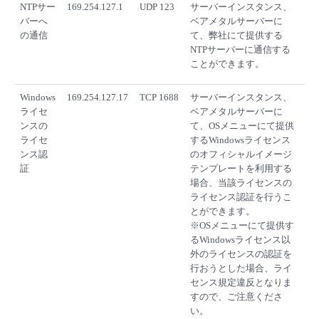
NTPサー
169.254.127.1
UDP 123
サーバーインスタンス、
バーへ
ベアメタルサーバーに
の通信
て、弊社にて提供する
NTPサーバーに通信する
ことができます。
Windows
169.254.127.17
TCP 1688
サーバーインスタンス、
ライセ
ベアメタルサーバーに
ンスの
て、OSメニューにて提供
ライセ
するWindowsライセンス
ンス認
のオフィシャルイメージ
証
テンプレートを利用する
場合、当該ライセンスの
ライセンス認証を行うこ
とができます。
※OSメニューにて提供す
るWindowsライセンス以
外のライセンスの認証を
行おうとした場合、ライ
センス規定違反となりま
すので、ご注意くださ
い。