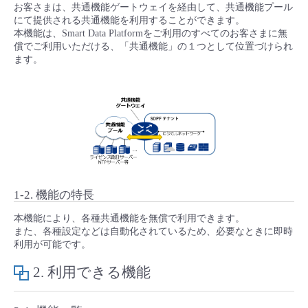
■ セットアップガイド
お客さまは、共通機能ゲートウェイを経由して、共通機能プール
にて提供される共通機能を利用することができます。
パートナー
本機能は、Smart Data Platformをご利用のすべてのお客さまに無
- データと分析
管理機能
サポート
IoT
故障/メンテナンス履歴
- 新規お申し込み方法
償でご利用いただける、「共通機能」の１つとして位置づけられ
ます。
販売パートナー向けプログラム
トレーニング/操作動画
- IoT
すべてのメニューを見る
管理機能
モニタリング/監査
メンテナンス予定
- 初期設定・確認
協業パートナー
脱炭素化
- マルチクラウド利用
すべてのメニューを見る
サポート
定期メンテナンス
- ユーザー機能の管理
- リモートワーク
すべてのメニューを見る
- 登録情報の管理
- ITインフラストラクチャー
1-2. 機能の特長
- APIリファレンス
本機能により、各種共通機能を無償で利用できます。
- その他
また、各種設定などは自動化されているため、必要なときに即時
利用が可能です。
■ 基本構築ガイド
2. 利用できる機能
- クラウド / サーバー