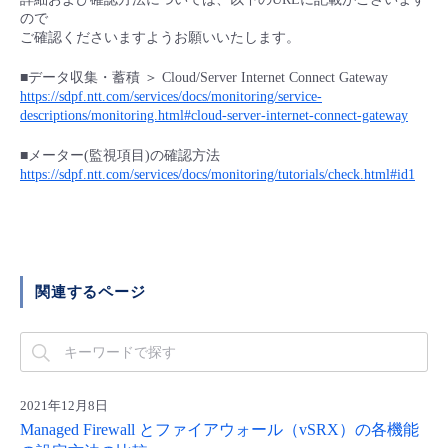
■ セットアップガイド
ので
ご確認くださいますようお願いいたします。
パートナー
- データと分析
管理機能
サポート
IoT
故障/メンテナンス履歴
- 新規お申し込み方法
■データ収集・蓄積 ＞ Cloud/Server Internet Connect Gateway
販売パートナー向けプログラム
https://sdpf.ntt.com/services/docs/monitoring/service-
トレーニング/操作動画
- IoT
すべてのメニューを見る
管理機能
モニタリング/監査
メンテナンス予定
descriptions/monitoring.html#cloud-server-internet-connect-gateway
- 初期設定・確認
協業パートナー
■メーター(監視項目)の確認方法
脱炭素化
- マルチクラウド利用
すべてのメニューを見る
サポート
定期メンテナンス
https://sdpf.ntt.com/services/docs/monitoring/tutorials/check.html#id1
- ユーザー機能の管理
- リモートワーク
すべてのメニューを見る
- 登録情報の管理
- ITインフラストラクチャー
- APIリファレンス
関連するページ
- その他
■ 基本構築ガイド
2021年12月8日
- クラウド / サーバー
Managed Firewall とファイアウォール（vSRX）の各機能