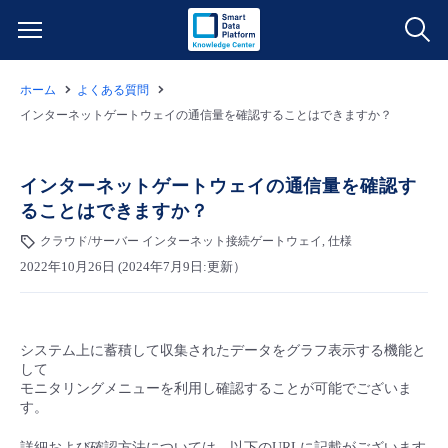
ホーム
よくある質問
サービス一覧
インターネットゲートウェイの通信量を確認することはできますか？
データ利活用
よくある質問
インターネットゲートウェイの通信量を確認す
ることはできますか？
クラウド/サーバー
データ利活用
料金情報
クラウド/サーバー インターネット接続ゲートウェイ, 仕様
2022年10月26日 (2024年7月9日:更新）
ネットワーク
クラウド/サーバー
料金シミュレーター
ご利用開始ガイド
■ 管理機能
IoT
ネットワーク
データ利活用
ユースケース
システム上に蓄積して収集されたデータをグラフ表示する機能と
して
- 管理機能
- バックアップ
モニタリング/監査
IoT
クラウド/サーバー
モニタリングメニューを利用し確認することが可能でございま
故障/メンテナンス情報
す。
- セキュリティ・監査
サポート
モニタリング/監査
ネットワーク
サービス稼働状況
詳細および確認方法については、以下のURLに記載がございます