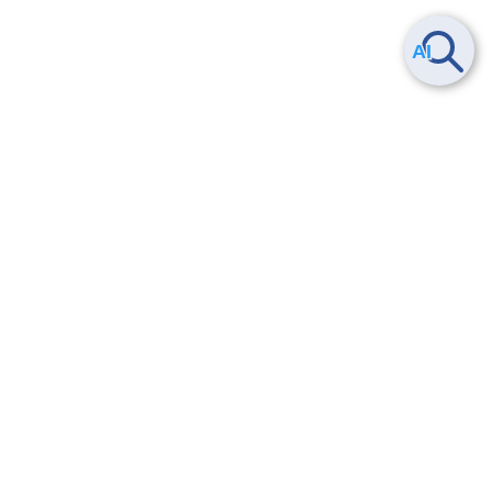
Smart Data Platform につい
ヘルプ
て
よくある質問
特長
お問い合わせ
サービス一覧
トレーニング/操作動画
ユースケース
導入事例
法的情報・信頼性
料金情報
サービス利用規約・SLA
お知らせ
セキュリティ&コンプライア
ンス
パートナー