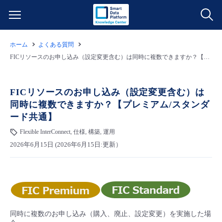
ホーム
よくある質問
サービス一覧
FICリソースのお申し込み（設定変更含む）は同時に複数できますか？【プレミアム/スタンダード共通】
データ利活用
よくある質問
FICリソースのお申し込み（設定変更含む）は
同時に複数できますか？【プレミアム/スタンダ
クラウド/サーバー
データ利活用
料金情報
ード共通】
Flexible InterConnect, 仕様, 構築, 運用
ネットワーク
クラウド/サーバー
料金シミュレーター
ご利用開始ガイド
2026年6月15日 (2026年6月15日:更新）
■ 管理機能
IoT
ネットワーク
データ利活用
ユースケース
- 管理機能
- バックアップ
モニタリング/監査
IoT
クラウド/サーバー
故障/メンテナンス情報
同時に複数のお申し込み（購入、廃止、設定変更）を実施した場
- セキュリティ・監査
サポート
モニタリング/監査
ネットワーク
サービス稼働状況