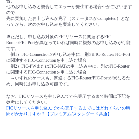
合、
■ セットアップガイド
他のお申し込みと競合してエラーが発生する場合※がございます
ので、
パートナー
- データと分析
管理機能
サポート
IoT
故障/メンテナンス履歴
先に実施したお申し込みが完了（ステータスがCompleted）とな
- 新規お申し込み方法
ってから、次のお申し込みを実施してください。
販売パートナー向けプログラム
トレーニング/操作動画
- IoT
すべてのメニューを見る
管理機能
モニタリング/監査
メンテナンス予定
※ただし、申し込み対象のFICリソースに関連するFIC-
- 初期設定・確認
Router/FIC-Portが異なっていれば同時に複数のお申し込みが可能
協業パートナー
です。
脱炭素化
- マルチクラウド利用
すべてのメニューを見る
サポート
定期メンテナンス
例1）FIC-Connectionの申し込み中に、別のFIC-Router/FIC-Port
- ユーザー機能の管理
に関連するFIC-Connectionを申し込む場合
例2）FIC-FWまたはFIC-NATの申し込み中に、別のFIC-Router
- リモートワーク
すべてのメニューを見る
- 登録情報の管理
に関連するFIC-Connectionを申し込む場合
→いずれのケースも、関連するFIC-Router/FIC-Portが異なるた
め、同時にお申し込み可能です。
- ITインフラストラクチャー
- APIリファレンス
なお、FICリソースを申し込んでから完了するまで時間は下記を
- その他
参考にしてください。
FICリソースを申し込んでから完了するまでにはどれくらいの時
■ 基本構築ガイド
間がかかりますか？【プレミアム/スタンダード共通】
- クラウド / サーバー