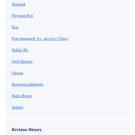
Network
- Flexible InterConnect
Physical Port
- Flexible Remote Access
Port
Port (managed_by_service==True)
- vUTM2
Public IPs
QoS Options
Quotas
Reserved addresses
Static Route
Subnet
Revision History