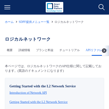
ホーム
SDPF提供メニュー一覧
ロジカルネットワーク
サービス一覧
データ利活用
ロジカルネットワーク
よくある質問
概要
詳細情報
プランと料金
チュートリアル
APIリファレンス
クラウド/サーバー
データ利活用
料金情報
ネットワーク
クラウド/サーバー
料金シミュレーター
本ページでは、ロジカルネットワークのAPI仕様に関して記載してお
ご利用開始ガイド
ります。(英語のドキュメントになります)
■ 管理機能
IoT
ネットワーク
データ利活用
ユースケース
Getting Started with the L2 Network Service
Introduction of Network API
- 管理機能
- バックアップ
モニタリング/監査
IoT
クラウド/サーバー
故障/メンテナンス情報
Getting Started with the L2 Network Service
- セキュリティ・監査
サポート
モニタリング/監査
ネットワーク
サービス稼働状況