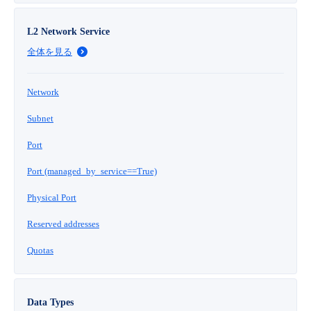
■ セットアップガイド
パートナー
L2 Network Service
- データと分析
管理機能
サポート
IoT
故障/メンテナンス履歴
- 新規お申し込み方法
全体を見る
販売パートナー向けプログラム
トレーニング/操作動画
- IoT
すべてのメニューを見る
管理機能
モニタリング/監査
メンテナンス予定
- 初期設定・確認
Network
協業パートナー
脱炭素化
- マルチクラウド利用
すべてのメニューを見る
サポート
定期メンテナンス
Subnet
- ユーザー機能の管理
Port
- リモートワーク
すべてのメニューを見る
- 登録情報の管理
Port (managed_by_service==True)
- ITインフラストラクチャー
Physical Port
- APIリファレンス
Reserved addresses
- その他
Quotas
■ 基本構築ガイド
- クラウド / サーバー
Data Types