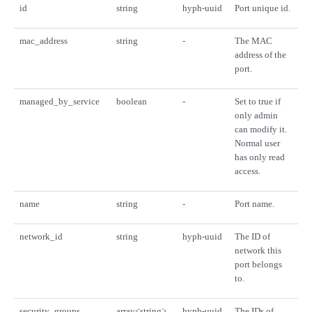
id
string
hyph-uuid
Port unique id.
mac_address
string
-
The MAC
address of the
port.
managed_by_service
boolean
-
Set to true if
only admin
can modify it.
Normal user
has only read
access.
name
string
-
Port name.
network_id
string
hyph-uuid
The ID of
network this
port belongs
to.
security_groups
array<string>
hyph-uuid
The IDs of