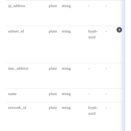
ip_address
plain
string
-
-
subnet_id
plain
string
hyph-
-
uuid
mac_address
plain
string
-
-
name
plain
string
-
-
network_id
plain
string
hyph-
-
uuid