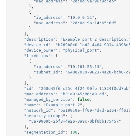
"mac_address"
:
"2d:0d:9a:96:9c:eb"
},
{
"ip_address"
:
"10.0.0.51"
,
"mac_address"
:
"2d:0d:9a:14:65:6d"
}
],
"description"
:
"Example port 2 description."
,
"device_id"
:
"b269b8c0-1a42-4464-9314-4396e51e
"device_owner"
:
"physical_port"
,
"fixed_ips"
:
[
{
"ip_address"
:
"10.161.55.13"
,
"subnet_id"
:
"64887030-9623-4a20-bcb0-c92e
}
],
"id"
:
"268d42f6-c25c-4f24-90fe-11324f0dd7ab"
,
"mac_address"
:
"b3:e9:45:86:a9:dd"
,
"managed_by_service"
:
false
,
"name"
:
"Example port 2"
,
"network_id"
:
"ba199c9e-ff09-4d7d-a164-ff61c66
"security_groups"
:
[
"5a79909b-2bf3-4e26-8a9c-0bf6bb175457"
],
"segmentation_id"
:
100
,