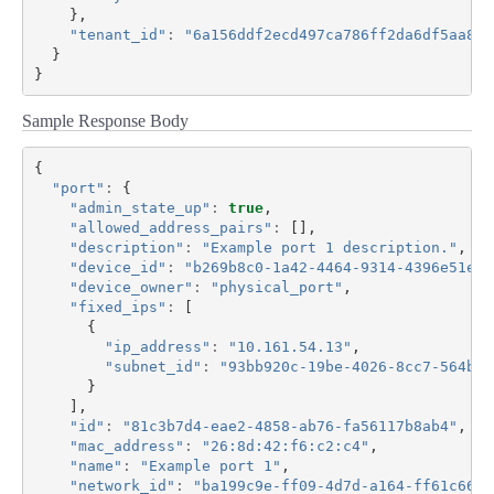
},
"tenant_id"
:
"6a156ddf2ecd497ca786ff2da6df5aa8"
}
}
Sample Response Body
{
"port"
:
{
"admin_state_up"
:
true
,
"allowed_address_pairs"
:
[],
"description"
:
"Example port 1 description."
,
"device_id"
:
"b269b8c0-1a42-4464-9314-4396e51e51
"device_owner"
:
"physical_port"
,
"fixed_ips"
:
[
{
"ip_address"
:
"10.161.54.13"
,
"subnet_id"
:
"93bb920c-19be-4026-8cc7-564bfc
}
],
"id"
:
"81c3b7d4-eae2-4858-ab76-fa56117b8ab4"
,
"mac_address"
:
"26:8d:42:f6:c2:c4"
,
"name"
:
"Example port 1"
,
"network_id"
:
"ba199c9e-ff09-4d7d-a164-ff61c66cf