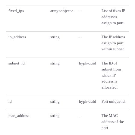
fixed_ips
array<object>
-
List of fixes IP
addresses
assign to port.
ip_address
string
-
The IP address
assign to port
within subnet.
subnet_id
string
hyph-uuid
The ID of
subnet from
which IP
address is
allocated.
id
string
hyph-uuid
Port unique id.
mac_address
string
-
The MAC
address of the
port.