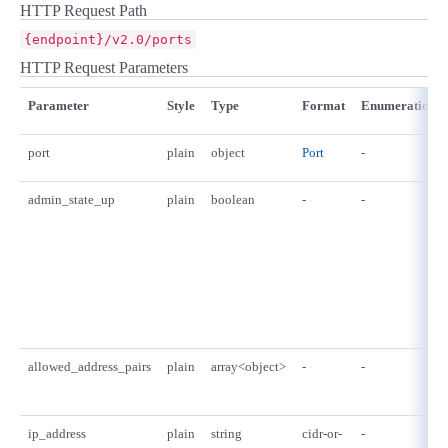
HTTP Request Path
{endpoint}/v2.0/ports
HTTP Request Parameters
Parameter
Style
Type
Format
Enumeration
port
plain
object
Port
-
admin_state_up
plain
boolean
-
-
allowed_address_pairs
plain
array<object>
-
-
ip_address
plain
string
cidr-or-
-