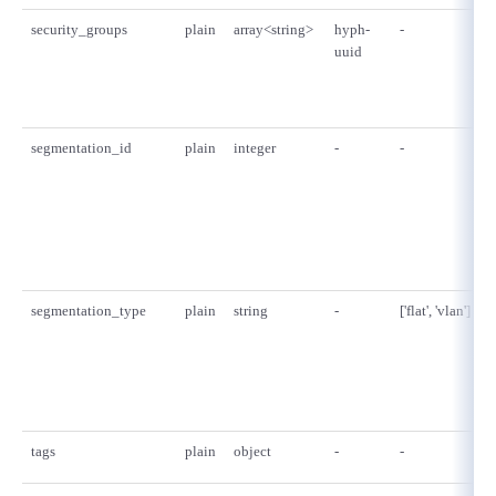
security_groups
plain
array<string>
hyph-
-
uuid
segmentation_id
plain
integer
-
-
segmentation_type
plain
string
-
['flat', 'vlan']
tags
plain
object
-
-