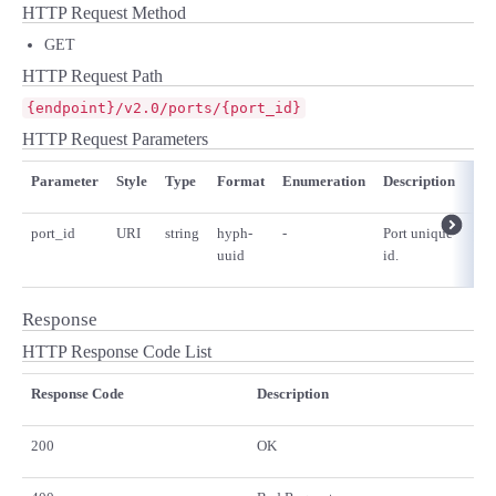
HTTP Request Method
GET
HTTP Request Path
{endpoint}/v2.0/ports/{port_id}
HTTP Request Parameters
Parameter
Style
Type
Format
Enumeration
Description
Req
port_id
URI
string
hyph-
-
Port unique
yes
uuid
id.
Response
HTTP Response Code List
Response Code
Description
200
OK