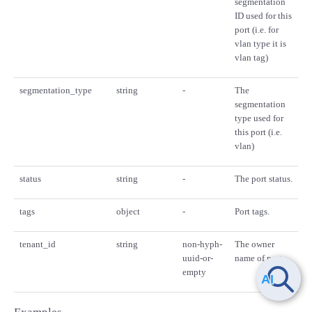
segmentation
ID used for this
port (i.e. for
vlan type it is
vlan tag)
segmentation_type
string
-
The
segmentation
type used for
this port (i.e.
vlan)
status
string
-
The port status.
tags
object
-
Port tags.
tenant_id
string
non-hyph-
The owner
uuid-or-
name of port.
empty