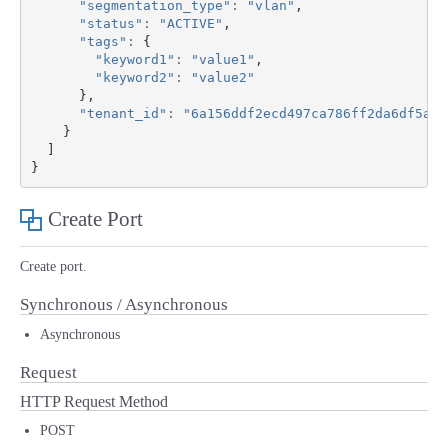
"segmentation_type"
:
"vlan"
,
"status"
:
"ACTIVE"
,
"tags"
:
{
"keyword1"
:
"value1"
,
"keyword2"
:
"value2"
},
"tenant_id"
:
"6a156ddf2ecd497ca786ff2da6df5aa8
}
]
}
Create Port
Create port.
Synchronous / Asynchronous
Asynchronous
Request
HTTP Request Method
POST