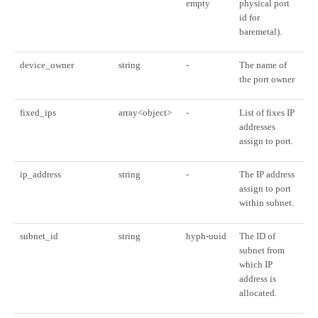
empty
physical port
id for
baremetal).
device_owner
string
-
The name of
the port owner
fixed_ips
array<object>
-
List of fixes IP
addresses
assign to port.
ip_address
string
-
The IP address
assign to port
within subnet.
subnet_id
string
hyph-uuid
The ID of
subnet from
which IP
address is
allocated.