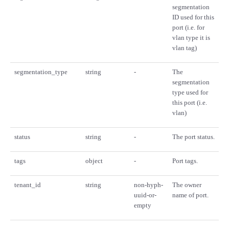
segmentation
ID used for this
port (i.e. for
vlan type it is
vlan tag)
segmentation_type
string
-
The
segmentation
type used for
this port (i.e.
vlan)
status
string
-
The port status.
tags
object
-
Port tags.
tenant_id
string
non-hyph-
The owner
uuid-or-
name of port.
empty