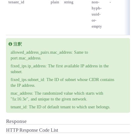
tenant_id
plain
string
non-
-
hyph-
uuid-
or-
empty
注釈
allowed_address_pairs.mac_address: Same to
port.mac_address.
fixed_ips.ip_address: The first available IP address in the
subnet.
fixed_ips.subnet_id: The ID of subnet whose CIDR contains
the IP address.
mac_address: The randomized value which starts with
"fa:16:3e", and unique to the given network.
tenant_id: The ID of default tenant to which user belongs.
Response
HTTP Response Code List