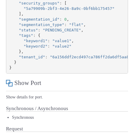
"security_groups"
:
[
"5a79909b-2bf3-4e26-8a9c-0bf6bb175457"
],
"segmentation_id"
:
0
,
"segmentation_type"
:
"flat"
,
"status"
:
"PENDING_CREATE"
,
"tags"
:
{
"keyword1"
:
"value1"
,
"keyword2"
:
"value2"
},
"tenant_id"
:
"6a156ddf2ecd497ca786ff2da6df5aa8"
}
}
Show Port
Show details for port.
Synchronous / Asynchronous
Synchronous
Request