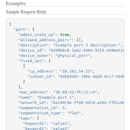
Examples
Sample Request Body
{
"port"
:
{
"admin_state_up"
:
true
,
"allowed_address_pairs"
:
[],
"description"
:
"Example port 1 description."
,
"device_id"
:
"b269b8c0-1a42-4464-9314-4396e51e51
"device_owner"
:
"physical_port"
,
"fixed_ips"
:
[
{
"ip_address"
:
"10.161.54.13"
,
"subnet_id"
:
"93bb920c-19be-4026-8cc7-564bfc
}
],
"mac_address"
:
"26:8d:42:f6:c2:c4"
,
"name"
:
"Example port 1"
,
"network_id"
:
"ba199c9e-ff09-4d7d-a164-ff61c66cf
"segmentation_id"
:
0
,
"segmentation_type"
:
"flat"
,
"tags"
:
{
"keyword1"
:
"value1"
,
"keyword2"
:
"value2"