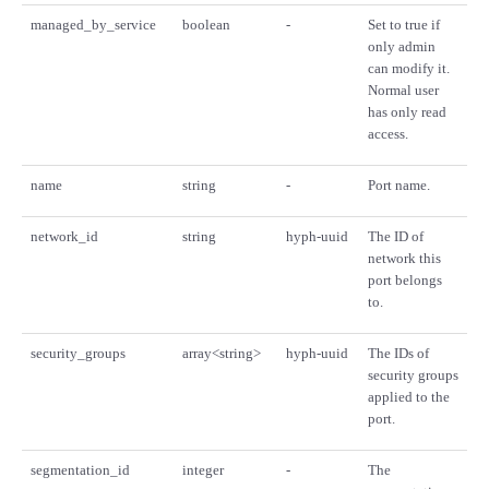
managed_by_service
boolean
-
Set to true if
only admin
can modify it.
Normal user
has only read
access.
name
string
-
Port name.
network_id
string
hyph-uuid
The ID of
network this
port belongs
to.
security_groups
array<string>
hyph-uuid
The IDs of
security groups
applied to the
port.
segmentation_id
integer
-
The