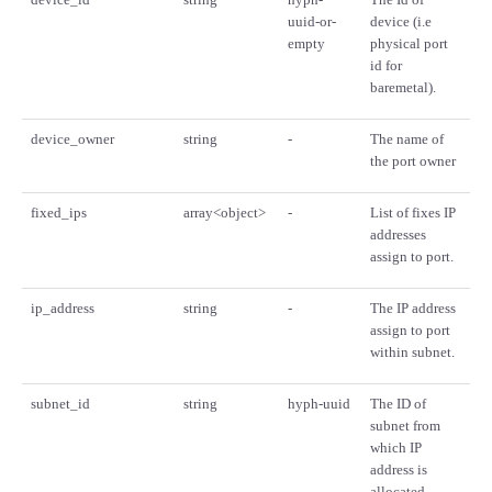
uuid-or-
device (i.e
empty
physical port
id for
baremetal).
device_owner
string
-
The name of
the port owner
fixed_ips
array<object>
-
List of fixes IP
addresses
assign to port.
ip_address
string
-
The IP address
assign to port
within subnet.
subnet_id
string
hyph-uuid
The ID of
subnet from
which IP
address is
allocated.