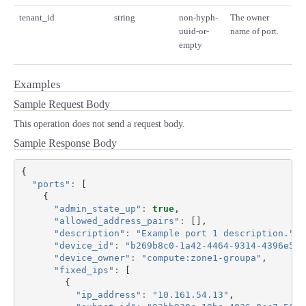
tenant_id
string
non-hyph-
The owner
uuid-or-
name of port.
empty
Examples
Sample Request Body
This operation does not send a request body.
Sample Response Body
{
"ports"
:
[
{
"admin_state_up"
:
true
,
"allowed_address_pairs"
:
[],
"description"
:
"Example port 1 description."
,
"device_id"
:
"b269b8c0-1a42-4464-9314-4396e51e
"device_owner"
:
"compute:zone1-groupa"
,
"fixed_ips"
:
[
{
"ip_address"
:
"10.161.54.13"
,