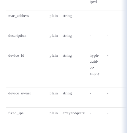
ipv4
mac_address
plain
string
-
-
description
plain
string
-
-
device_id
plain
string
hyph-
-
uuid-
or-
empty
device_owner
plain
string
-
-
fixed_ips
plain
array<object>
-
-