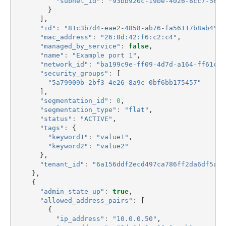
"subnet_id"
:
"93bb920c-19be-4026-8cc7-564b
}
],
"id"
:
"81c3b7d4-eae2-4858-ab76-fa56117b8ab4"
,
"mac_address"
:
"26:8d:42:f6:c2:c4"
,
"managed_by_service"
:
false
,
"name"
:
"Example port 1"
,
"network_id"
:
"ba199c9e-ff09-4d7d-a164-ff61c66
"security_groups"
:
[
"5a79909b-2bf3-4e26-8a9c-0bf6bb175457"
],
"segmentation_id"
:
0
,
"segmentation_type"
:
"flat"
,
"status"
:
"ACTIVE"
,
"tags"
:
{
"keyword1"
:
"value1"
,
"keyword2"
:
"value2"
},
"tenant_id"
:
"6a156ddf2ecd497ca786ff2da6df5aa8
},
{
"admin_state_up"
:
true
,
"allowed_address_pairs"
:
[
{
"ip_address"
:
"10.0.0.50"
,