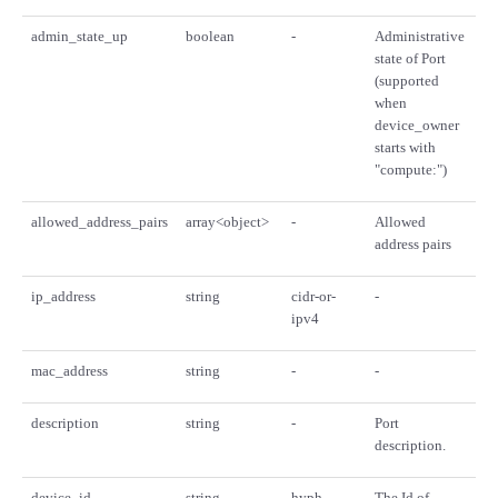
admin_state_up
boolean
-
Administrative
state of Port
(supported
when
device_owner
starts with
"compute:")
allowed_address_pairs
array<object>
-
Allowed
address pairs
ip_address
string
cidr-or-
-
ipv4
mac_address
string
-
-
description
string
-
Port
description.
device_id
string
hyph-
The Id of