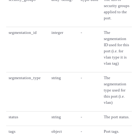
security groups
applied to the
port.
segmentation_id
integer
-
The
segmentation
ID used for this
port (i.e. for
vlan type it is
vlan tag)
segmentation_type
string
-
The
segmentation
type used for
this port (i.e.
vlan)
status
string
-
The port status.
tags
object
-
Port tags.