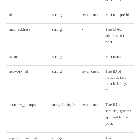
id
string
hyph-uuid
Port unique id.
mac_address
string
-
The MAC
address of the
port.
name
string
-
Port name.
network_id
string
hyph-uuid
The ID of
network this
port belongs
to.
security_groups
array<string>
hyph-uuid
The IDs of
security groups
applied to the
port.
segmentation_id
integer
-
The