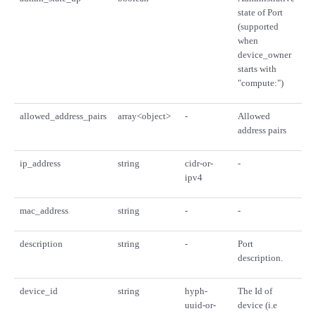
state of Port
(supported
when
device_owner
starts with
"compute:")
allowed_address_pairs
array<object>
-
Allowed
address pairs
ip_address
string
cidr-or-
-
ipv4
mac_address
string
-
-
description
string
-
Port
description.
device_id
string
hyph-
The Id of
uuid-or-
device (i.e