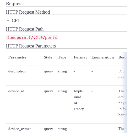
■ セットアップガイド
Request
HTTP Request Method
パートナー
- データと分析
管理機能
サポート
IoT
故障/メンテナンス履歴
- 新規お申し込み方法
GET
販売パートナー向けプログラム
HTTP Request Path
トレーニング/操作動画
- IoT
すべてのメニューを見る
管理機能
モニタリング/監査
メンテナンス予定
- 初期設定・確認
{endpoint}/v2.0/ports
協業パートナー
HTTP Request Parameters
脱炭素化
- マルチクラウド利用
すべてのメニューを見る
サポート
定期メンテナンス
- ユーザー機能の管理
Parameter
Style
Type
Format
Enumeration
Descript
- リモートワーク
すべてのメニューを見る
- 登録情報の管理
description
query
string
-
-
Port
descripti
- ITインフラストラクチャー
- APIリファレンス
device_id
query
string
hyph-
-
The Id of
uuid-
device (i
- その他
or-
physical
■ 基本構築ガイド
empty
id for
baremeta
- クラウド / サーバー
device_owner
query
string
-
-
The name