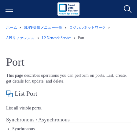
ホーム
SDPF提供メニュー一覧
ロジカルネットワーク
サービス一覧
APIリファレンス
L2 Network Service
Port
データ利活用
よくある質問
Port
クラウド/サーバー
データ利活用
料金情報
This page describes operations you can perform on ports. List, create,
get details for, update, and delete.
ネットワーク
クラウド/サーバー
料金シミュレーター
ご利用開始ガイド
List Port
■ 管理機能
IoT
ネットワーク
データ利活用
ユースケース
List all visible ports.
- 管理機能
- バックアップ
モニタリング/監査
IoT
クラウド/サーバー
Synchronous / Asynchronous
故障/メンテナンス情報
Synchronous
- セキュリティ・監査
サポート
モニタリング/監査
ネットワーク
サービス稼働状況