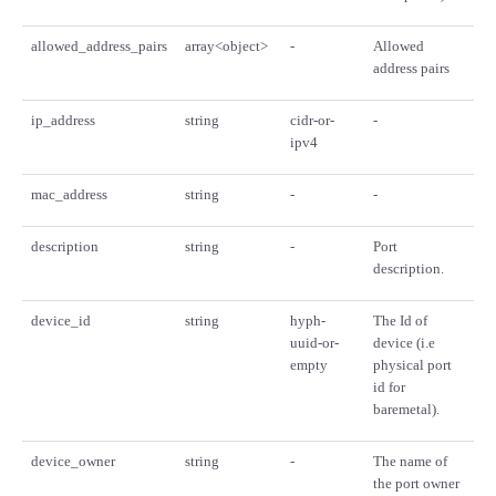
allowed_address_pairs
array<object>
-
Allowed
address pairs
ip_address
string
cidr-or-
-
ipv4
mac_address
string
-
-
description
string
-
Port
description.
device_id
string
hyph-
The Id of
uuid-or-
device (i.e
empty
physical port
id for
baremetal).
device_owner
string
-
The name of
the port owner