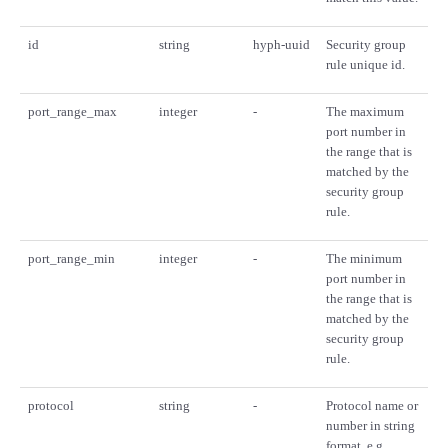
id
string
hyph-uuid
Security group
rule unique id.
port_range_max
integer
-
The maximum
port number in
the range that is
matched by the
security group
rule.
port_range_min
integer
-
The minimum
port number in
the range that is
matched by the
security group
rule.
protocol
string
-
Protocol name or
number in string
format. e.g.