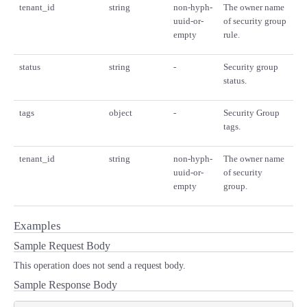
tenant_id
string
non-hyph-
The owner name
uuid-or-
of security group
empty
rule.
status
string
-
Security group
status.
tags
object
-
Security Group
tags.
tenant_id
string
non-hyph-
The owner name
uuid-or-
of security
empty
group.
Examples
Sample Request Body
This operation does not send a request body.
Sample Response Body