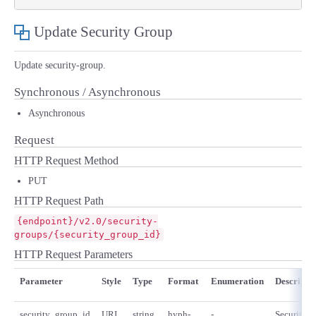
Update Security Group
Update security-group.
Synchronous / Asynchronous
Asynchronous
Request
HTTP Request Method
PUT
HTTP Request Path
{endpoint}/v2.0/security-
groups/{security_group_id}
HTTP Request Parameters
Parameter
Style
Type
Format
Enumeration
Descripti
security_group_id
URI
string
hyph-
-
Security