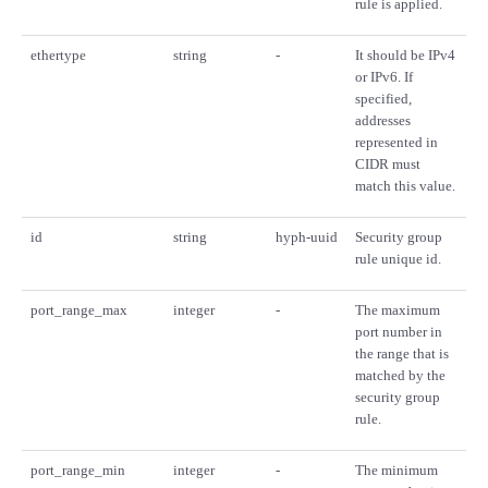
rule is applied.
ethertype
string
-
It should be IPv4
or IPv6. If
specified,
addresses
represented in
CIDR must
match this value.
id
string
hyph-uuid
Security group
rule unique id.
port_range_max
integer
-
The maximum
port number in
the range that is
matched by the
security group
rule.
port_range_min
integer
-
The minimum