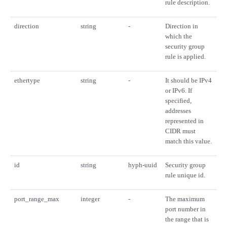
rule description.
direction
string
-
Direction in
which the
security group
rule is applied.
ethertype
string
-
It should be IPv4
or IPv6. If
specified,
addresses
represented in
CIDR must
match this value.
id
string
hyph-uuid
Security group
rule unique id.
port_range_max
integer
-
The maximum
port number in
the range that is