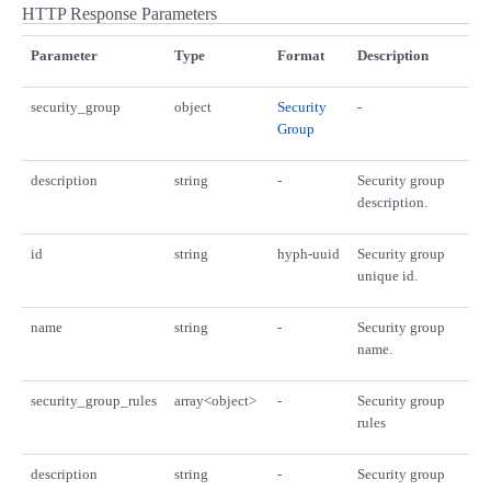
HTTP Response Parameters
Parameter
Type
Format
Description
security_group
object
Security
-
Group
description
string
-
Security group
description.
id
string
hyph-uuid
Security group
unique id.
name
string
-
Security group
name.
security_group_rules
array<object>
-
Security group
rules
description
string
-
Security group