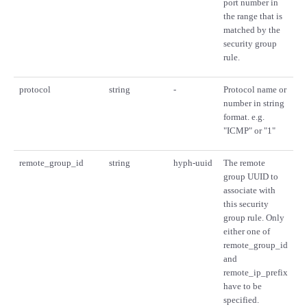
port number in
the range that is
matched by the
security group
rule.
protocol
string
-
Protocol name or
number in string
format. e.g.
"ICMP" or "1"
remote_group_id
string
hyph-uuid
The remote
group UUID to
associate with
this security
group rule. Only
either one of
remote_group_id
and
remote_ip_prefix
have to be
specified.