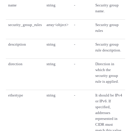
name
string
-
Security group
name.
security_group_rules
array<object>
-
Security group
rules
description
string
-
Security group
rule description.
direction
string
-
Direction in
which the
security group
rule is applied.
ethertype
string
-
It should be IPv4
or IPv6. If
specified,
addresses
represented in
CIDR must
match this value.