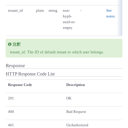
tenant_id
plain
string
non-
-
See
The
hyph-
notes.
nam
uuid-or-
sec
empty
gro
注釈
tenant_id: The ID of default tenant to which user belongs.
Response
HTTP Response Code List
Response Code
Description
201
OK
400
Bad Request
401
UnAuthorized