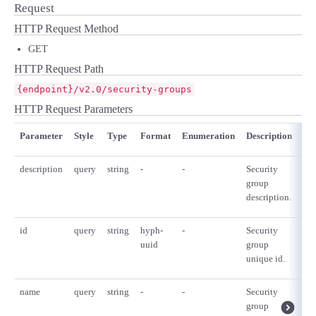
■ セットアップガイド
Request
HTTP Request Method
パートナー
- データと分析
管理機能
サポート
IoT
故障/メンテナンス履歴
- 新規お申し込み方法
GET
販売パートナー向けプログラム
HTTP Request Path
トレーニング/操作動画
- IoT
すべてのメニューを見る
管理機能
モニタリング/監査
メンテナンス予定
- 初期設定・確認
{endpoint}/v2.0/security-groups
協業パートナー
HTTP Request Parameters
脱炭素化
- マルチクラウド利用
すべてのメニューを見る
サポート
定期メンテナンス
- ユーザー機能の管理
Parameter
Style
Type
Format
Enumeration
Description
Re
- リモートワーク
すべてのメニューを見る
- 登録情報の管理
description
query
string
-
-
Security
no
group
- ITインフラストラクチャー
description.
- APIリファレンス
id
query
string
hyph-
-
Security
no
- その他
uuid
group
■ 基本構築ガイド
unique id.
name
query
string
-
-
Security
no
- クラウド / サーバー
group