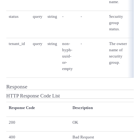
name.
- Flexible InterConnect
status
query
string
-
-
Security
no
group
- Flexible Remote Access
status.
- vUTM2
tenant_id
query
string
non-
-
The owner
no
hyph-
name of
uuid-
security
or-
group.
empty
Response
HTTP Response Code List
Response Code
Description
200
OK
400
Bad Request