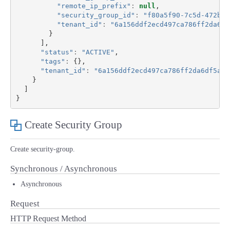
"remote_ip_prefix"
:
null
,
"security_group_id"
:
"f80a5f90-7c5d-472b-9
"tenant_id"
:
"6a156ddf2ecd497ca786ff2da6df
}
],
"status"
:
"ACTIVE"
,
"tags"
:
{},
"tenant_id"
:
"6a156ddf2ecd497ca786ff2da6df5aa8
}
]
}
Create Security Group
Create security-group.
Synchronous / Asynchronous
Asynchronous
Request
HTTP Request Method