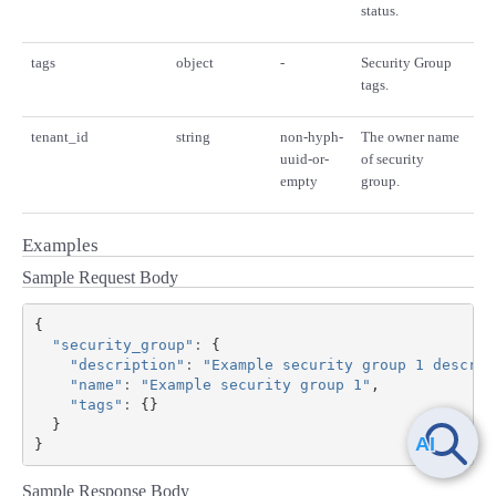
status.
tags
object
-
Security Group
tags.
tenant_id
string
non-hyph-
The owner name
uuid-or-
of security
empty
group.
Examples
Sample Request Body
{
"security_group"
:
{
"description"
:
"Example security group 1 descrip
"name"
:
"Example security group 1"
,
"tags"
:
{}
}
}
Sample Response Body