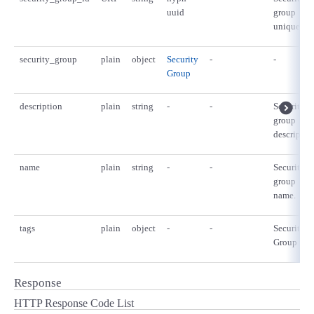
uuid
group
unique id.
security_group
plain
object
Security
-
-
Group
description
plain
string
-
-
Security
group
descriptio
name
plain
string
-
-
Security
group
name.
tags
plain
object
-
-
Security
Group tags
Response
HTTP Response Code List