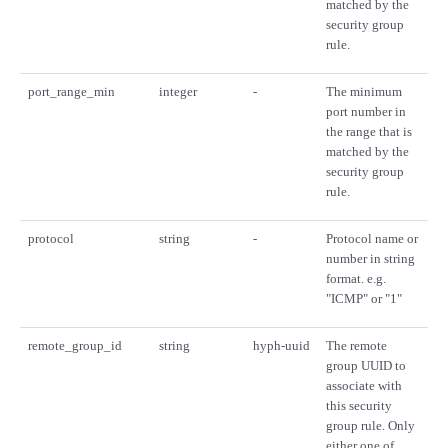
matched by the
security group
rule.
port_range_min
integer
-
The minimum
port number in
the range that is
matched by the
security group
rule.
protocol
string
-
Protocol name or
number in string
format. e.g.
"ICMP" or "1"
remote_group_id
string
hyph-uuid
The remote
group UUID to
associate with
this security
group rule. Only
either one of