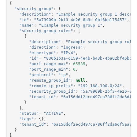
{
"security_group"
:
{
"description"
:
"Example security group 1 descrip
"id"
:
"5a79909b-2bf3-4e26-8a9c-0bf6bb175457"
,
"name"
:
"Example security group 1"
,
"security_group_rules"
:
[
{
"description"
:
"Example security group rule 
"direction"
:
"ingress"
,
"ethertype"
:
"IPv4"
,
"id"
:
"830b1b3a-d159-4e4b-b43b-4ba62bf46bb8"
"port_range_max"
:
65535
,
"port_range_min"
:
0
,
"protocol"
:
"ip"
,
"remote_group_id"
:
null
,
"remote_ip_prefix"
:
"192.168.100.0/24"
,
"security_group_id"
:
"5a79909b-2bf3-4e26-8a9
"tenant_id"
:
"6a156ddf2ecd497ca786ff2da6df5a
}
],
"status"
:
"ACTIVE"
,
"tags"
:
{},
"tenant_id"
:
"6a156ddf2ecd497ca786ff2da6df5aa8"
}
}