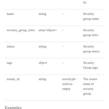
id.
name
string
-
Security
group name.
security_group_rules
array<object>
-
Security
group rules
status
string
-
Security
group status.
tags
object
-
Security
Group tags.
tenant_id
string
non-hyph-
The owner
uuid-or-
name of
empty
security
group.
Examples