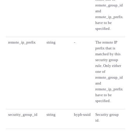
remote_group_id
and
remote_ip_prefix
have to be
specified.
remote_ip_prefix
string
-
The remote IP
prefix that is
matched by this
security group
rule. Only either
one of
remote_group_id
and
remote_ip_prefix
have to be
specified.
security_group_id
string
hyph-uuid
Security group
id.