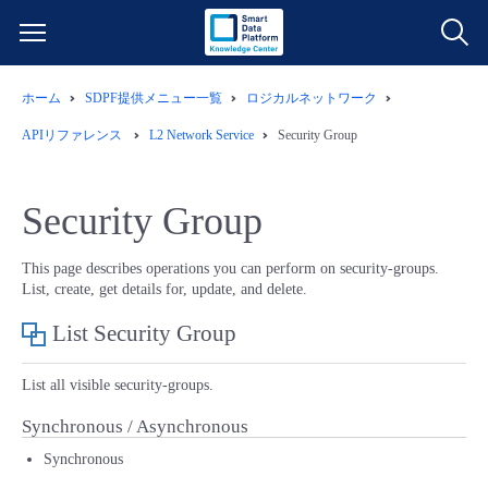
ホーム
SDPF提供メニュー一覧
ロジカルネットワーク
サービス一覧
APIリファレンス
L2 Network Service
Security Group
データ利活用
よくある質問
Security Group
クラウド/サーバー
データ利活用
料金情報
This page describes operations you can perform on security-groups.
List, create, get details for, update, and delete.
ネットワーク
クラウド/サーバー
料金シミュレーター
ご利用開始ガイド
List Security Group
■ 管理機能
IoT
ネットワーク
データ利活用
ユースケース
List all visible security-groups.
- 管理機能
- バックアップ
モニタリング/監査
IoT
クラウド/サーバー
Synchronous / Asynchronous
故障/メンテナンス情報
Synchronous
- セキュリティ・監査
サポート
モニタリング/監査
ネットワーク
サービス稼働状況