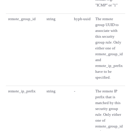
"ICMP" or "1"
remote_group_id
string
hyph-uuid
The remote
group UUID to
associate with
this security
group rule. Only
either one of
remote_group_id
and
remote_ip_prefix
have to be
specified.
remote_ip_prefix
string
-
The remote IP
prefix that is
matched by this
security group
rule. Only either
one of
remote_group_id