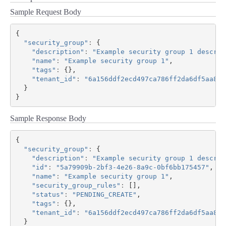
Sample Request Body
{
"security_group"
:
{
"description"
:
"Example security group 1 descrip
"name"
:
"Example security group 1"
,
"tags"
:
{},
"tenant_id"
:
"6a156ddf2ecd497ca786ff2da6df5aa8"
}
}
Sample Response Body
{
"security_group"
:
{
"description"
:
"Example security group 1 descrip
"id"
:
"5a79909b-2bf3-4e26-8a9c-0bf6bb175457"
,
"name"
:
"Example security group 1"
,
"security_group_rules"
:
[],
"status"
:
"PENDING_CREATE"
,
"tags"
:
{},
"tenant_id"
:
"6a156ddf2ecd497ca786ff2da6df5aa8"
}