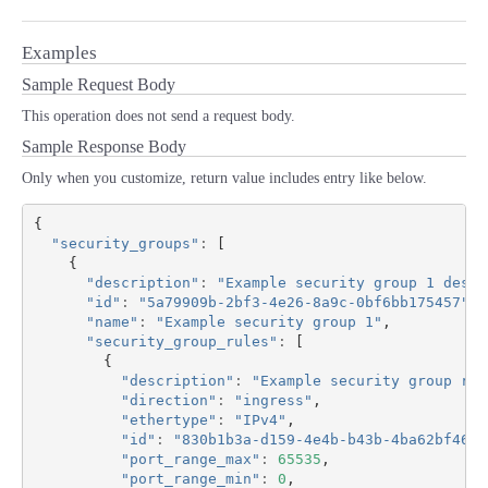
Examples
Sample Request Body
This operation does not send a request body.
Sample Response Body
Only when you customize, return value includes entry like below.
{
"security_groups"
:
[
{
"description"
:
"Example security group 1 descr
"id"
:
"5a79909b-2bf3-4e26-8a9c-0bf6bb175457"
,
"name"
:
"Example security group 1"
,
"security_group_rules"
:
[
{
"description"
:
"Example security group rul
"direction"
:
"ingress"
,
"ethertype"
:
"IPv4"
,
"id"
:
"830b1b3a-d159-4e4b-b43b-4ba62bf46bb
"port_range_max"
:
65535
,
"port_range_min"
:
0
,