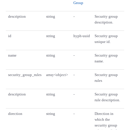
Group
description
string
-
Security group
description.
id
string
hyph-uuid
Security group
unique id.
name
string
-
Security group
name.
security_group_rules
array<object>
-
Security group
rules
description
string
-
Security group
rule description.
direction
string
-
Direction in
which the
security group