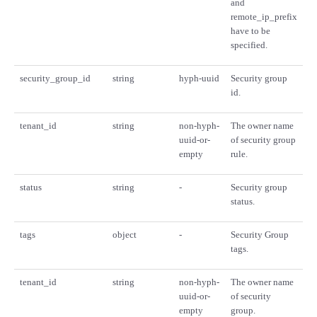
and
remote_ip_prefix
have to be
specified.
security_group_id
string
hyph-uuid
Security group
id.
tenant_id
string
non-hyph-
The owner name
uuid-or-
of security group
empty
rule.
status
string
-
Security group
status.
tags
object
-
Security Group
tags.
tenant_id
string
non-hyph-
The owner name
uuid-or-
of security
empty
group.