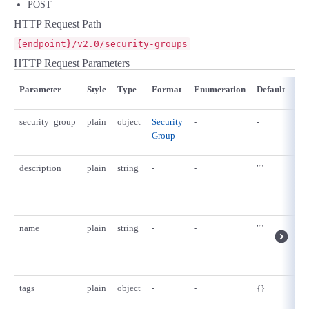
POST
HTTP Request Path
{endpoint}/v2.0/security-groups
HTTP Request Parameters
Parameter
Style
Type
Format
Enumeration
Default
Des
security_group
plain
object
Security
-
-
-
Group
description
plain
string
-
-
""
Sec
gr
des
name
plain
string
-
-
""
Sec
gr
na
tags
plain
object
-
-
{}
Sec
Gro