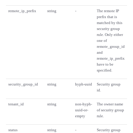
remote_ip_prefix
string
-
The remote IP
prefix that is
matched by this
security group
rule. Only either
one of
remote_group_id
and
remote_ip_prefix
have to be
specified.
security_group_id
string
hyph-uuid
Security group
id.
tenant_id
string
non-hyph-
The owner name
uuid-or-
of security group
empty
rule.
status
string
-
Security group