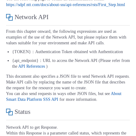
https://sdpf.ntt.com/docs/about-sss/api-references/rsts/First_Step.html
- Flexible InterConnect
Network API
- Flexible Remote Access
From this chapter onward, the following expressions are used as
examples of the use of the Network API, but please replace them with
- vUTM2
values suitable for your environment and make API calls.
{TOKEN}：Authentication Token obtained with Authentication
{api_endpoint}：URL to access the Network API (Please refer from
the
API References
)
This document also specifies a JSON file to send Network API requests.
Make API calls by replacing the name of the JSON file that describes
the request for the resource you want to create.
You can also send requests in ways other JSON files, but see
About
Smart Data Platform SSS API
for more information.
Status
Network API to get Response.
Within this Response is a parameter called status, which represents the