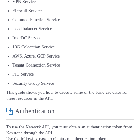
VPN Service
■ セットアップガイド
Firewall Service
パートナー
- データと分析
管理機能
サポート
IoT
故障/メンテナンス履歴
Common Function Service
- 新規お申し込み方法
Load balancer Service
販売パートナー向けプログラム
トレーニング/操作動画
- IoT
すべてのメニューを見る
管理機能
モニタリング/監査
メンテナンス予定
- 初期設定・確認
InterDC Service
10G Colocation Service
協業パートナー
脱炭素化
- マルチクラウド利用
すべてのメニューを見る
サポート
定期メンテナンス
- ユーザー機能の管理
AWS, Azure, GCP Service
Tenant Connection Service
- リモートワーク
すべてのメニューを見る
- 登録情報の管理
FIC Service
Security Group Service
- ITインフラストラクチャー
- APIリファレンス
This guide shows you how to execute some of the basic use cases for
these resources in the API.
- その他
Authentication
■ 基本構築ガイド
To use the Network API, you must obtain an authentication token from
- クラウド / サーバー
Keystone through the API.
Use the following page to obtain an authentication token.