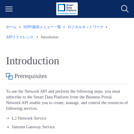
ホーム
SDPF提供メニュー一覧
ロジカルネットワーク
サービス一覧
APIリファレンス
Introduction
データ利活用
よくある質問
Introduction
クラウド/サーバー
データ利活用
料金情報
Prerequisites
ネットワーク
クラウド/サーバー
料金シミュレーター
ご利用開始ガイド
To use the Network API and perform the following steps, you must
subscribe to the Smart Data Platform from the Business Portal.
■ 管理機能
IoT
ネットワーク
データ利活用
ユースケース
Network API enable you to create, manage, and control the resources of
following services.
- 管理機能
- バックアップ
モニタリング/監査
IoT
クラウド/サーバー
故障/メンテナンス情報
L2 Network Service
Internet Gateway Service
- セキュリティ・監査
サポート
モニタリング/監査
ネットワーク
サービス稼働状況