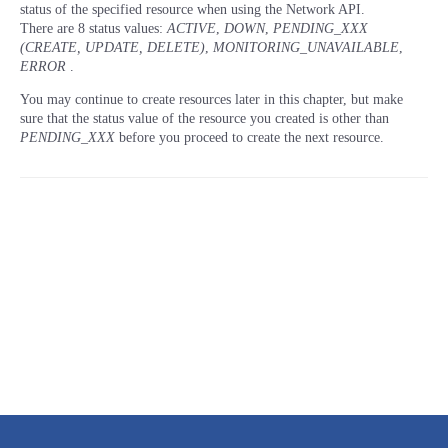
status of the specified resource when using the Network API.
There are 8 status values:
ACTIVE
,
DOWN
,
PENDING_XXX
(CREATE, UPDATE, DELETE)
,
MONITORING_UNAVAILABLE
,
ERROR
.
You may continue to create resources later in this chapter, but make
sure that the status value of the resource you created is other than
PENDING_XXX
before you proceed to create the next resource.