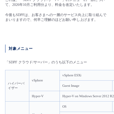
■ セットアップガイド
て、2026年10月ご利用分より、料金を改定いたします。
パートナー
- データと分析
管理機能
サポート
IoT
故障/メンテナンス履歴
今後もSDPFは、お客さまへの一層のサービス向上に取り組んで
- 新規お申し込み方法
まいりますので、何卒ご理解のほどお願い申し上げます。
販売パートナー向けプログラム
トレーニング/操作動画
- IoT
すべてのメニューを見る
管理機能
モニタリング/監査
メンテナンス予定
- 初期設定・確認
協業パートナー
脱炭素化
- マルチクラウド利用
すべてのメニューを見る
サポート
定期メンテナンス
- ユーザー機能の管理
対象メニュー
- リモートワーク
すべてのメニューを見る
- 登録情報の管理
「SDPF クラウド/サーバー」のうち以下のメニュー
- ITインフラストラクチャー
- APIリファレンス
vSphere ESXi
vSphere
ハイパーバ
- その他
Guest Image
イザー
■ 基本構築ガイド
Hyper-V
Hyper-V on Windows Server 2012 R2
- クラウド / サーバー
OS