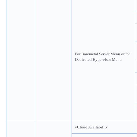
For Baremetal Server Menu or for
Dedicated Hypervisor Menu
vCloud Availability