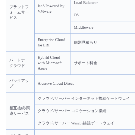
Load Balancer
IaaS Powered by
プラットフ
VMware
ォームサー
OS
ビス
Middleware
Enterprise Cloud
個別見積もり
for ERP
Hybrid Cloud
パートナー
with Microsoft
サポート料金
クラウド
Azure
バックアッ
Arcserve Cloud Direct
プ
クラウド/サーバー インターネット接続ゲートウェイ
相互接続/関
クラウド/サーバー コロケーション接続
連サービス
クラウド/サーバー Wasabi接続ゲートウェイ