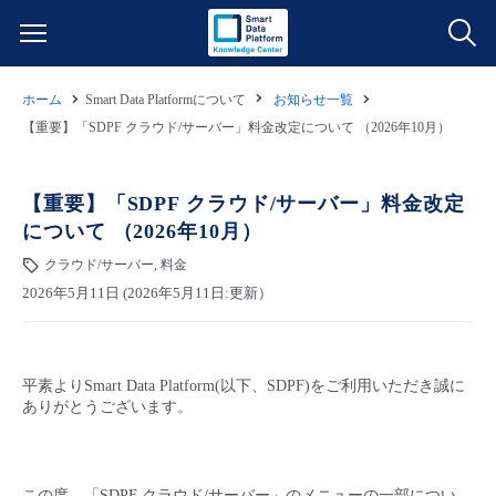
ホーム
Smart Data Platformについて
お知らせ一覧
サービス一覧
【重要】「SDPF クラウド/サーバー」料金改定について （2026年10月）
データ利活用
よくある質問
【重要】「SDPF クラウド/サーバー」料金改定
について （2026年10月）
クラウド/サーバー
データ利活用
料金情報
クラウド/サーバー, 料金
2026年5月11日 (2026年5月11日:更新）
ネットワーク
クラウド/サーバー
料金シミュレーター
ご利用開始ガイド
■ 管理機能
IoT
ネットワーク
データ利活用
ユースケース
平素よりSmart Data Platform(以下、SDPF)をご利用いただき誠に
ありがとうございます。
- 管理機能
- バックアップ
モニタリング/監査
IoT
クラウド/サーバー
故障/メンテナンス情報
- セキュリティ・監査
サポート
モニタリング/監査
ネットワーク
サービス稼働状況
この度、「SDPF クラウド/サーバー」のメニューの一部につい