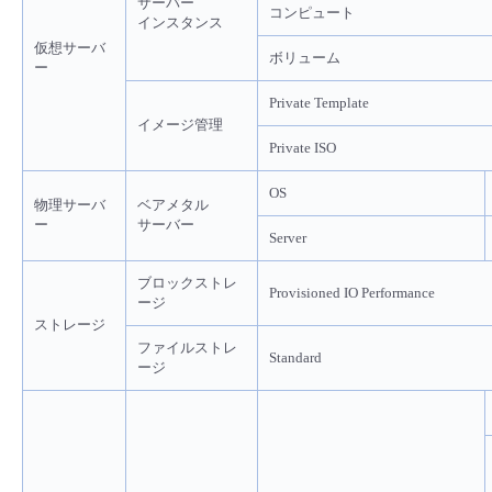
サーバー
コンピュート
インスタンス
- Flexible InterConnect
仮想サーバ
ボリューム
ー
- Flexible Remote Access
Private Template
イメージ管理
Private ISO
- vUTM2
OS
物理サーバ
ベアメタル
ー
サーバー
Server
ブロックストレ
Provisioned IO Performance
ージ
ストレージ
ファイルストレ
Standard
ージ