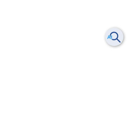
Smart Data Platform につい
ヘルプ
て
よくある質問
特長
お問い合わせ
サービス一覧
トレーニング/操作動画
ユースケース
導入事例
法的情報・信頼性