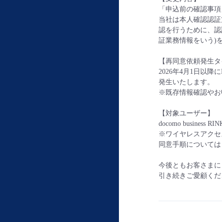
「申込前の確認事項
当社は本人確認認証
認を行うために、認
証業務情報をいう)
【再同意依頼発生タ
2026年4月1日
発生いたします。
※既存情報確認やお
【対象ユーザー】
docomo busine
※ワイヤレスアクセ
同意手順については
今後ともお客さまに
引き続きご愛顧くだ