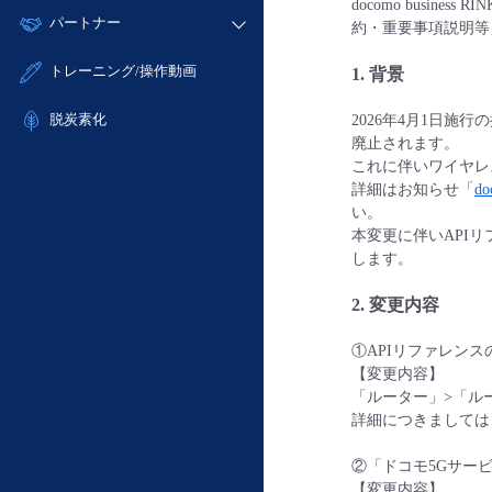
モニタリング/監査
docomo busi
故障/メンテナンス履歴
すべてのメニューを見る
パートナー
- IoT
- 初期設定・確認
約・重要事項説明等
サポート
メンテナンス予定
- マルチクラウド利用
- ユーザー機能の管理
販売パートナー向けプログラム
すべてのメニューを見る
トレーニング/操作動画
1. 背景
定期メンテナンス
- リモートワーク
- 登録情報の管理
協業パートナー
- ITインフラストラクチャー
脱炭素化
- APIリファレンス
2026年4月1日
廃止されます。
- その他
これに伴いワイヤレ
■ 基本構築ガイド
詳細はお知らせ「
d
- クラウド / サーバー
い。
- Flexible InterConnect
本変更に伴いAPI
します。
- Flexible Remote Access
- vUTM2
2. 変更内容
①APIリファレンス
【変更内容】
「ルーター」>「ルー
詳細につきましては
②「ドコモ5Gサー
【変更内容】