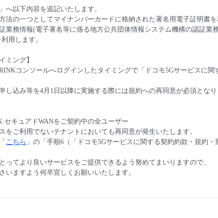
」へ以下内容を追記いたします。
方法の一つとしてマイナンバーカードに格納された署名用電子証明書を
証業務情報(電子署名等に係る地方公共団体情報システム機構の認証業務に関
を利用します。
イミング】
以降にRINKコンソールへログインしたタイミングで「ドコモ5Gサービス
申し込み等を4月1日以降に実施する際には規約への再同意が必須となり
ss RINK セキュアドWANをご契約中の全ユーザー
スをご利用でないテナントにおいても再同意が発生いたします。
「
こちら
」の「手順6（「ドコモ5Gサービスに関する契約約款・規約
とってより良いサービスをご提供できるよう努めてまいりますので、
さいますよう何卒宜しくお願いいたします。