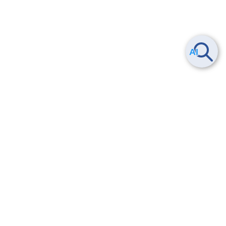
ヘルプ
よくある質問
お問い合わせ
トレーニング/操作動画
法的情報・信頼性
サービス利用規約・SLA