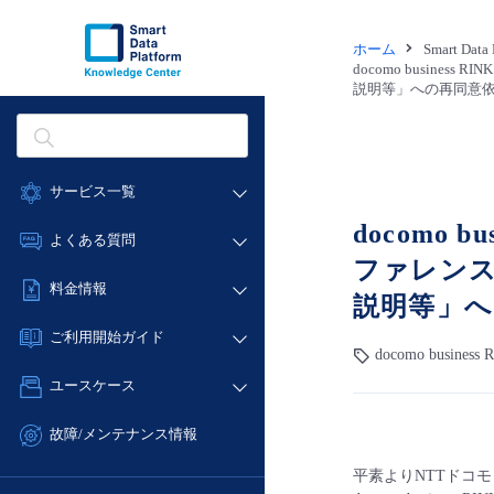
ホーム
Smart Dat
docomo busi
説明等」への再同意
サービス一覧
docomo
データ利活用
よくある質問
ファレンス
クラウド/サーバー
データ利活用
料金情報
ネットワーク
説明等」へ
クラウド/サーバー
料金シミュレーター
IoT
ご利用開始ガイド
ネットワーク
docomo busin
データ利活用
モニタリング/監査
■ 管理機能
IoT
ユースケース
クラウド/サーバー
サポート
- 管理機能
モニタリング/監査
- バックアップ
ネットワーク
管理機能
故障/メンテナンス情報
サポート
- セキュリティ・監査
■ セットアップガイド
IoT
すべてのメニューを見る
サービス稼働状況
平素よりNTTドコモビ
管理機能
- データと分析
- 新規お申し込み方法