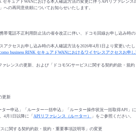
ness RINK セキュアドWANにおける本人確認方法の変更に伴うAPIリ
」への再同意依頼についてお知らせいたします。
施行の携帯電話不正利用防止法の省令改正に伴い、ドコモ回線お申し込み
スアクセスお申し込み時の本人確認方法を2026年4月1日より変更いた
ocomo business RINK セキュアドWANにおけるワイヤレスアクセ
リファレンスの更新、および「ドコモ5Gサービスに関する契約約款・規
の更新
ター申込」「ルーター一括申込」「ルーター操作状況一括取得API」に「jpk
、4月1日以降に「
APIリファレンス（ルーター）
」をご参照ください。
ビスに関する契約約款・規約・重要事項説明等」の変更