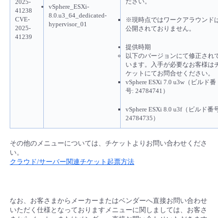
ださい。
2025-
vSphere_ESXi-
41238
8.0.u3_64_dedicated-
CVE-
※現時点ではワークアラウンド
hypervisor_01
2025-
公開されておりません。
41239
提供時期
以下のバージョンにて修正され
います。入手が必要なお客様は
ケットにてお問合せください。
vSphere ESXi 7.0 u3w（ビルド番
号: 24784741）
vSphere ESXi 8.0 u3f（ビルド番
24784735）
その他のメニューについては、チケットよりお問い合わせくださ
い。
クラウド/サーバー関連チケット起票方法
なお、お客さまからメーカーまたはベンダーへ直接お問い合わせ
いただく仕様となっておりますメニューに関しましては、お客さ