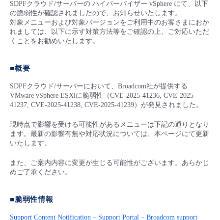
SDPFクラウド/サーバーの ハイパーバイザー vSphere にて、以下
■ セットアップガイド
の脆弱性が確認されましたので、お知らせいたします。
パートナー
対象メニューおよび対象バージョンをご利用中のお客さまにおか
- データと分析
管理機能
サポート
IoT
故障/メンテナンス履歴
れましては、以下に示す対策方法等をご確認の上、ご対応いただ
- 新規お申し込み方法
くことをお勧めいたします。
販売パートナー向けプログラム
トレーニング/操作動画
- IoT
すべてのメニューを見る
管理機能
モニタリング/監査
メンテナンス予定
- 初期設定・確認
■概要
協業パートナー
脱炭素化
- マルチクラウド利用
すべてのメニューを見る
サポート
定期メンテナンス
SDPFクラウド/サーバーにおいて、Broadcom社が提供する
- ユーザー機能の管理
VMware vSphere ESXiに脆弱性（CVE-2025-41236, CVE-2025-
41237, CVE-2025-41238, CVE-2025-41239）が発見されました。
- リモートワーク
すべてのメニューを見る
- 登録情報の管理
現時点で影響を受ける可能性があるメニューは下記の通りとなり
ます。最新の影響有無や対応状況については、本ページにて更新
- ITインフラストラクチャー
- APIリファレンス
いたします。​
- その他
また、ご案内内容に変更が生じる可能性がございます。あらかじ
めご了承ください。​
■ 基本構築ガイド
■脆弱性情報
- クラウド / サーバー
Support Content Notification – Support Portal – Broadcom support