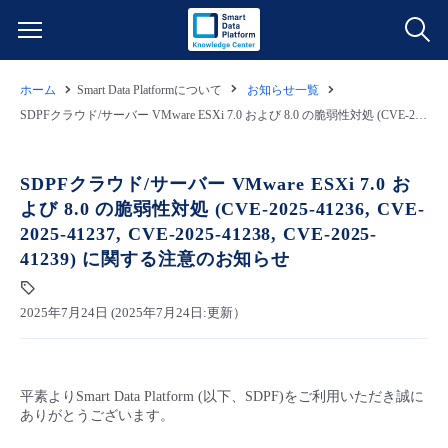
ホーム
Smart Data Platformについて
お知らせ一覧
サービス一覧
SDPFクラウド/サーバー VMware ESXi 7.0 および 8.0 の脆弱性対処 (CVE-2025-41236, CVE-2025-41237, CVE-2025-41238, CVE-2025-41239) に関する注意のお知らせ
データ利活用
よくある質問
SDPFクラウド/サーバー VMware ESXi 7.0 お
よび 8.0 の脆弱性対処 (CVE-2025-41236, CVE-
クラウド/サーバー
データ利活用
料金情報
2025-41237, CVE-2025-41238, CVE-2025-
41239) に関する注意のお知らせ
ネットワーク
クラウド/サーバー
料金シミュレーター
ご利用開始ガイド
2025年7月24日 (2025年7月24日:更新）
■ 管理機能
IoT
ネットワーク
データ利活用
ユースケース
- 管理機能
- バックアップ
モニタリング/監査
IoT
クラウド/サーバー
故障/メンテナンス情報
平素よりSmart Data Platform (以下、SDPF)をご利用いただき誠に
ありがとうございます。
- セキュリティ・監査
サポート
モニタリング/監査
ネットワーク
サービス稼働状況