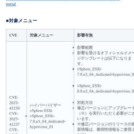
portal
- Flexible InterConnect
■対象メニュー
- Flexible Remote Access
CVE
対象メニュー
影響有無
- vUTM2
影響範囲​
影響を受けるオフィシャルイメ
ジテンプレートは以下になりま
す。
​vSphere_ESXi-
7.0.u3_64_dedicated-hypervisor_
vSphere_ESXi-
8.0.u3_64_dedicated-hypervisor_
CVE-
対処方法​
2025-
ハイパーバイザー
​修正バージョンにアップグレー
41236
vSphere ESXi
（※）を実行いただく必要がご
CVE-
vSphere_ESXi-
います。
2025-
7.0.u3_64_dedicated-
※修正バージョンのリリースの
41237
hypervisor_01
新情報は、脆弱性情報をご参照
CVE-