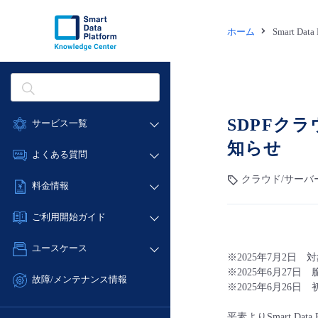
ホーム
Smart Dat
SDPFクラウ
サービス一覧
知らせ
データ利活用
よくある質問
クラウド/サーバー
クラウド/サーバ
データ利活用
料金情報
ネットワーク
クラウド/サーバー
料金シミュレーター
IoT
ご利用開始ガイド
ネットワーク
データ利活用
モニタリング/監査
■ 管理機能
IoT
ユースケース
クラウド/サーバー
サポート
※
2025年7
月2日
対
- 管理機能
モニタリング/監査
※
2025年6月27日
脆
- バックアップ
ネットワーク
管理機能
故障/メンテナンス情報
※
2025年6月26日
初
サポート
- セキュリティ・監査
■ セットアップガイド
IoT
すべてのメニューを見る
サービス稼働状況
管理機能
- データと分析
- 新規お申し込み方法
平素よりSmart Da