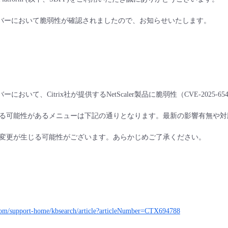
サーバーにおいて脆弱性が確認されましたので、お知らせいたします。
ーにおいて、Citrix社が提供するNetScaler製品に脆弱性（CVE-2025
る可能性があるメニューは下記の通りとなります。最新の影響有無や対
変更が生じる可能性がございます。あらかじめご了承ください。​
x.com/support-home/kbsearch/article?articleNumber=CTX694788