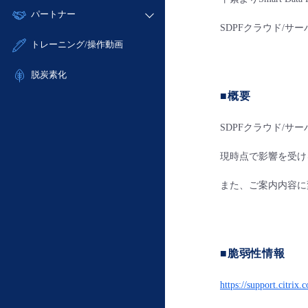
モニタリング/監査
故障/メンテナンス履歴
すべてのメニューを見る
パートナー
- IoT
- 初期設定・確認
サポート
SDPFクラウド/
メンテナンス予定
- マルチクラウド利用
- ユーザー機能の管理
販売パートナー向けプログラム
すべてのメニューを見る
トレーニング/操作動画
定期メンテナンス
- リモートワーク
- 登録情報の管理
協業パートナー
- ITインフラストラクチャー
脱炭素化
- APIリファレンス
- その他
■概要
■ 基本構築ガイド
- クラウド / サーバー
SDPFクラウド/サーバ
- Flexible InterConnect
現時点で影響を受け
- Flexible Remote Access
- vUTM2
また、ご案内内容に
■脆弱性情報
https://support.citri