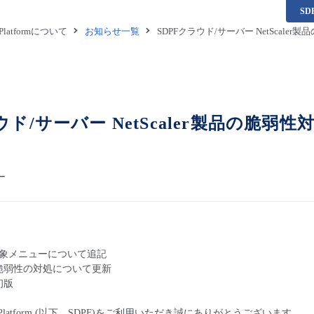
S
a Platformについて
お知らせ一覧
SDPFクラウド/サーバー NetScaler製
ド/サーバー NetScaler製品の脆弱性対処 
ー
象メニューについて追記
弱性の対処について更新
版
ta Platform (以下、SDPF)をご利用いただき誠にありがとうございます。