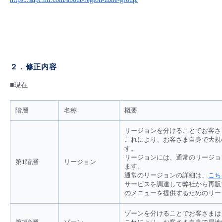
- Flexible InterConnect
- Flexible Remote Access
２．
修正内容
- vUTM2
■現在
階層
名称
概要
リージョンを分けることでお客さ
これにより、お客さま自身で大規
す。
リージョンには、通常のリージョン
第1階層
リージョン
ます。
通常のリージョンの詳細は、
こち
サービスを調達して弊社から再販
のメニューを提供するためのリー
ゾーンを分けることでお客さまは