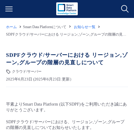
ホーム
Smart Data Platformについて
お知らせ一覧
サービス一覧
SDPFクラウド/サーバーにおける リージョン,ゾーン,グループの階層の見直しについて
データ利活用
よくある質問
SDPFクラウド/サーバーにおける リージョン,ゾ
ーン,グループの階層の見直しについて
クラウド/サーバー
データ利活用
料金情報
クラウド/サーバー
2025年6月23日 (2025年6月23日:更新）
ネットワーク
クラウド/サーバー
料金シミュレーター
ご利用開始ガイド
■ 管理機能
IoT
ネットワーク
データ利活用
ユースケース
平素よりSmart Data Platform (以下SDPF)をご利用いただき誠にあ
りがとうございます。
- 管理機能
- バックアップ
モニタリング/監査
IoT
クラウド/サーバー
故障/メンテナンス情報
SDPFクラウド/サーバーにおける、リージョン,ゾーン,グループ
の階層の見直しについてお知らせいたします。
- セキュリティ・監査
サポート
モニタリング/監査
ネットワーク
サービス稼働状況