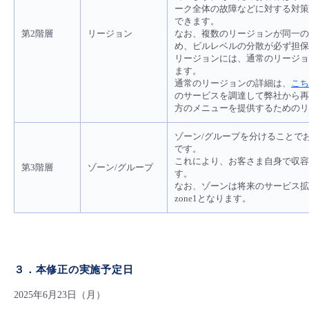
ーク全体の故障などに対する対策
できます。
第2階層
リージョン
なお、複数のリージョンが同一の
め、ビルレベルの分散が必ず担保
リージョンには、通常のリージョン
ます。
通常のリージョンの詳細は、
こち
のサービスを調達して弊社から再
方のメニューを提供するためのリ
ゾーン/グループを分けることで
です。
これにより、お客さま自身で収容
第3階層
ゾーン/グループ
す。
なお、ゾーンは将来のサービス拡
zone1となります。
３．本修正の実施予定日
2025年6月23日（月）