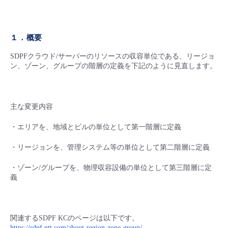
■ セットアップガイド
パートナー
- データと分析
管理機能
サポート
IoT
故障/メンテナンス履歴
- 新規お申し込み方法
１．概要
販売パートナー向けプログラム
トレーニング/操作動画
- IoT
すべてのメニューを見る
管理機能
モニタリング/監査
メンテナンス予定
SDPFクラウド/サーバーのリソースの収容単位である、リージョ
- 初期設定・確認
ン、ゾーン、グループの階層の定義を下記のように見直します。
協業パートナー
脱炭素化
- マルチクラウド利用
すべてのメニューを見る
サポート
定期メンテナンス
- ユーザー機能の管理
主な変更内容
- リモートワーク
すべてのメニューを見る
- 登録情報の管理
・エリアを、地域とビルの単位として第一階層に定義
- ITインフラストラクチャー
- APIリファレンス
・リージョンを、管理システム等の単位として第二階層に定義
- その他
・ゾーン/グループを、物理収容設備の単位として第三階層に定
義
■ 基本構築ガイド
- クラウド / サーバー
関連するSDPF KCのページは以下です。
https://sdpf.ntt.com/about-region-zone-group/