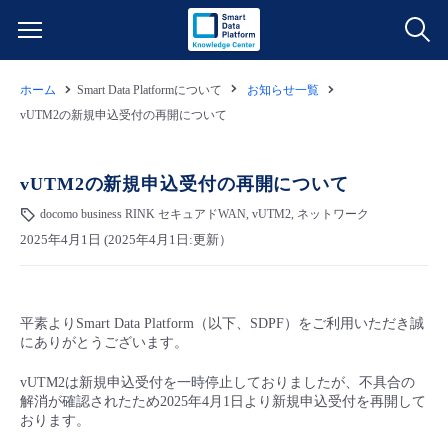
ホーム
Smart Data Platformについて
お知らせ一覧
サービス一覧
vUTM2の新規申込受付の再開について
データ利活用
よくある質問
vUTM2の新規申込受付の再開について
クラウド/サーバー
データ利活用
docomo business RINK セキュアドWAN, vUTM2, ネットワーク
料金情報
2025年4月1日 (2025年4月1日:更新）
ネットワーク
クラウド/サーバー
料金シミュレーター
ご利用開始ガイド
平素よりSmart Data Platform（以下、SDPF）をご利用いただき誠
■ 管理機能
IoT
ネットワーク
データ利活用
ユースケース
にありがとうございます。
- 管理機能
vUTM2は新規申込受付を一時停止しておりましたが、不具合の
- バックアップ
モニタリング/監査
IoT
クラウド/サーバー
故障/メンテナンス情報
解消が確認されたため2025年4月1日より新規申込受付を再開して
おります。
- セキュリティ・監査
サポート
モニタリング/監査
ネットワーク
サービス稼働状況