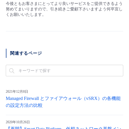
■ セットアップガイド
今後ともお客さまにとってより良いサービスをご提供できるよう
努めてまいりますので、引き続きご愛顧下さいますよう何卒宜し
パートナー
- データと分析
くお願いいたします。
管理機能
サポート
IoT
故障/メンテナンス履歴
- 新規お申し込み方法
販売パートナー向けプログラム
トレーニング/操作動画
- IoT
すべてのメニューを見る
管理機能
モニタリング/監査
メンテナンス予定
- 初期設定・確認
協業パートナー
脱炭素化
- マルチクラウド利用
すべてのメニューを見る
サポート
定期メンテナンス
- ユーザー機能の管理
関連するページ
- リモートワーク
すべてのメニューを見る
- 登録情報の管理
- ITインフラストラクチャー
- APIリファレンス
2021年12月8日
- その他
Managed Firewall とファイアウォール（vSRX）の各機能
■ 基本構築ガイド
の設定方法の比較
- クラウド / サーバー
2020年10月26日