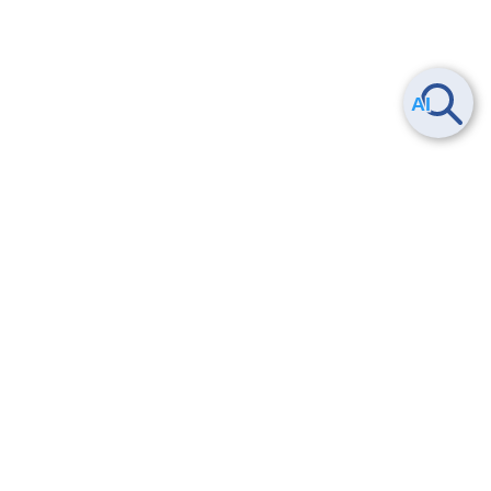
Smart Data Platform につい
ヘルプ
て
よくある質問
特長
お問い合わせ
サービス一覧
トレーニング/操作動画
ユースケース
導入事例
法的情報・信頼性
料金情報
サービス利用規約・SLA