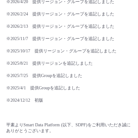
※2026/4/20 提供リージョン・グループを追記しました
■ セットアップガイド
パートナー
※2026/2/24 提供リージョン・グループを追記しました
- データと分析
管理機能
サポート
IoT
故障/メンテナンス履歴
- 新規お申し込み方法
※2026/2/13 提供リージョン・グループを追記しました
販売パートナー向けプログラム
トレーニング/操作動画
- IoT
すべてのメニューを見る
管理機能
モニタリング/監査
メンテナンス予定
- 初期設定・確認
※2025/11/7 提供リージョン・グループを追記しました
協業パートナー
脱炭素化
- マルチクラウド利用
※2025/10/17 提供リージョン・グループを追記しました
すべてのメニューを見る
サポート
定期メンテナンス
- ユーザー機能の管理
※2025/8/21 提供リージョンを追記しました
- リモートワーク
すべてのメニューを見る
- 登録情報の管理
※2025/7/25 提供
Group
を追記しました
- ITインフラストラクチャー
※2025/4/1 提供
Group
を追記しました
- APIリファレンス
※2024/12/12 初版
- その他
■ 基本構築ガイド
平素よりSmart Data Platform (以下、SDPF)をご利用いただき誠に
- クラウド / サーバー
ありがとうございます。