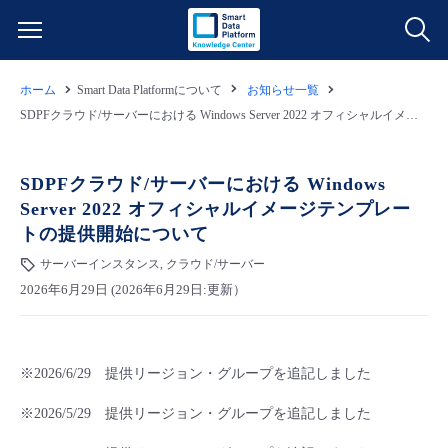
ホーム
Smart Data Platformについて
お知らせ一覧
サービス一覧
SDPFクラウド/サーバーにおける Windows Server 2022 オフィシャルイメージテンプレートの提供開始について
データ利活用
よくある質問
SDPFクラウド/サーバーにおける Windows
Server 2022 オフィシャルイメージテンプレー
クラウド/サーバー
データ利活用
料金情報
トの提供開始について
サーバーインスタンス, クラウド/サーバー
ネットワーク
クラウド/サーバー
料金シミュレーター
ご利用開始ガイド
2026年6月29日 (2026年6月29日:更新）
■ 管理機能
IoT
ネットワーク
データ利活用
ユースケース
※2026/6/29 提供リージョン・グループを追記しました
- 管理機能
- バックアップ
モニタリング/監査
IoT
クラウド/サーバー
故障/メンテナンス情報
※2026/5/29 提供リージョン・グループを追記しました
- セキュリティ・監査
サポート
モニタリング/監査
ネットワーク
サービス稼働状況