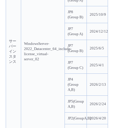
(Group A)
JP8
2025/10/9
(Group B)
JP7
2024/12/12
(Group A)
サー
WindowsServer-
JP7
バー
2025/6/5
2022_Datacenter_64_include-
(Group B)
イン
license_virtual-
スタ
server_02
ンス
JP7
2025/4/1
(Group C)
JP4
(Group
2026/2/13
A,B)
JP5(Group
2026/2/24
A,B)
JP2(GroupA,B)
2026/4/20