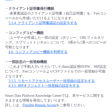
- Flexible InterConnect
・クライアント証明書発行機能
-多要素認証のクライアント証明書（自己証明書）を、Fsecコン
ソールから作成いただけるようになります。
- Flexible Remote Access
5.1.4. クライアント証明書認証の設定をする
・コンフィグコピー機能
- vUTM2
-ユーザーが作成した一部の設定（ポリシー、URLフィルタリ
ング、スプリットトンネル）について、0系から1系へのコピーが
可能となります。
4.6. コンフィグコピー機能を利用する
・一部設定の一括登録機能
-これまで手動入力いただいていたBasic認証用ID/PW、HIP設定
について、FsecコンソールよりCSVファイルでの一括登録が可能
となります。
3.1.5. リモートアクセスユーザー一括登録の設定をする
4.3.5. HIPオブジェクト一括登録の設定をする
Smart Data Platform Knowledge Centerでは、本サービスに関する
さまざまな情報を発信してまいります。
詳しくは、
Flexible Remote Access
をご参照ください。