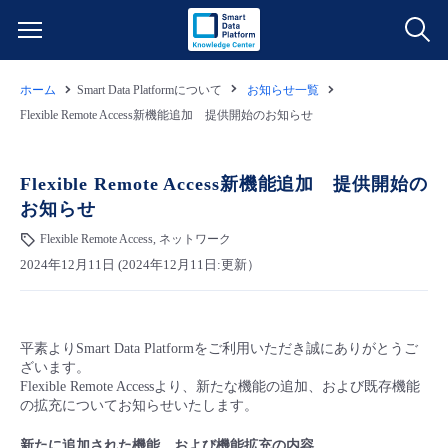
ホーム
Smart Data Platformについて
お知らせ一覧
サービス一覧
Flexible Remote Access新機能追加 提供開始のお知らせ
データ利活用
よくある質問
Flexible Remote Access新機能追加 提供開始の
お知らせ
クラウド/サーバー
データ利活用
料金情報
Flexible Remote Access, ネットワーク
2024年12月11日 (2024年12月11日:更新）
ネットワーク
クラウド/サーバー
料金シミュレーター
ご利用開始ガイド
■ 管理機能
IoT
ネットワーク
データ利活用
ユースケース
平素よりSmart Data Platformをご利用いただき誠にありがとうご
ざいます。
- 管理機能
- バックアップ
モニタリング/監査
IoT
クラウド/サーバー
Flexible Remote Accessより、新たな機能の追加、および既存機能
故障/メンテナンス情報
の拡充についてお知らせいたします。
- セキュリティ・監査
サポート
モニタリング/監査
ネットワーク
サービス稼働状況
新たに追加された機能、および機能拡充の内容