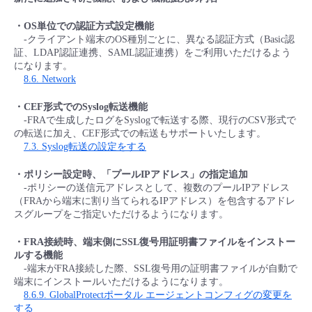
■ セットアップガイド
・OS単位での認証方式設定機能
パートナー
- データと分析
管理機能
サポート
IoT
故障/メンテナンス履歴
-クライアント端末のOS種別ごとに、異なる認証方式（Basic認
- 新規お申し込み方法
証、LDAP認証連携、SAML認証連携）をご利用いただけるよう
販売パートナー向けプログラム
になります。
トレーニング/操作動画
- IoT
すべてのメニューを見る
管理機能
モニタリング/監査
メンテナンス予定
8.6. Network
- 初期設定・確認
協業パートナー
・CEF形式でのSyslog転送機能
脱炭素化
- マルチクラウド利用
すべてのメニューを見る
サポート
定期メンテナンス
-FRAで生成したログをSyslogで転送する際、現行のCSV形式で
- ユーザー機能の管理
の転送に加え、CEF形式での転送もサポートいたします。
7.3. Syslog転送の設定をする
- リモートワーク
すべてのメニューを見る
- 登録情報の管理
・ポリシー設定時、「プールIPアドレス」の指定追加
-ポリシーの送信元アドレスとして、複数のプールIPアドレス
- ITインフラストラクチャー
- APIリファレンス
（FRAから端末に割り当てられるIPアドレス）を包含するアドレ
スグループをご指定いただけるようになります。
- その他
・FRA接続時、端末側にSSL復号用証明書ファイルをインストー
■ 基本構築ガイド
ルする機能
-端末がFRA接続した際、SSL復号用の証明書ファイルが自動で
端末にインストールいただけるようになります。
- クラウド / サーバー
8.6.9. GlobalProtectポータル エージェントコンフィグの変更を
する