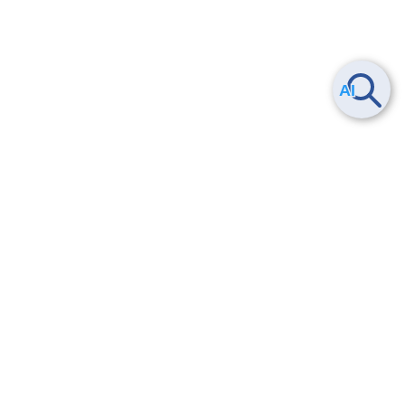
Smart Data Platform につい
ヘルプ
て
よくある質問
特長
お問い合わせ
サービス一覧
トレーニング/操作動画
ユースケース
導入事例
法的情報・信頼性
料金情報
サービス利用規約・SLA