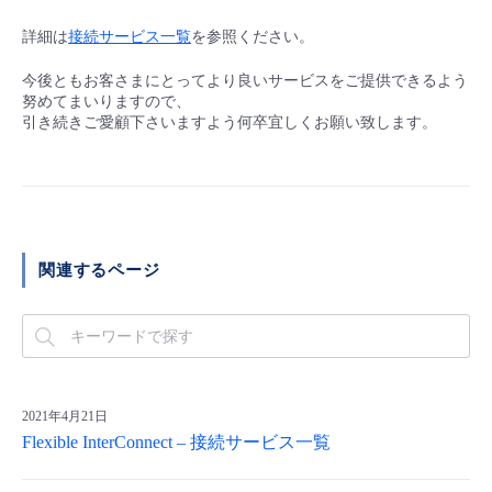
■ セットアップガイド
詳細は
接続サービス一覧
を参照ください。
パートナー
- データと分析
管理機能
サポート
IoT
故障/メンテナンス履歴
- 新規お申し込み方法
今後ともお客さまにとってより良いサービスをご提供できるよう
努めてまいりますので、
販売パートナー向けプログラム
トレーニング/操作動画
- IoT
すべてのメニューを見る
管理機能
モニタリング/監査
メンテナンス予定
引き続きご愛顧下さいますよう何卒宜しくお願い致します。
- 初期設定・確認
協業パートナー
脱炭素化
- マルチクラウド利用
すべてのメニューを見る
サポート
定期メンテナンス
- ユーザー機能の管理
- リモートワーク
すべてのメニューを見る
- 登録情報の管理
関連するページ
- ITインフラストラクチャー
- APIリファレンス
- その他
■ 基本構築ガイド
2021年4月21日
Flexible InterConnect – 接続サービス一覧
- クラウド / サーバー