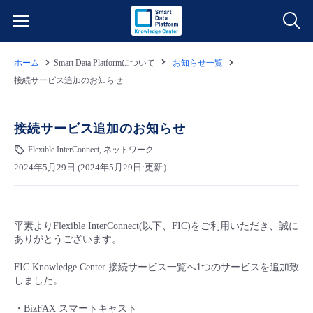
ホーム
Smart Data Platformについて
お知らせ一覧
サービス一覧
接続サービス追加のお知らせ
データ利活用
よくある質問
接続サービス追加のお知らせ
クラウド/サーバー
データ利活用
Flexible InterConnect, ネットワーク
料金情報
2024年5月29日 (2024年5月29日:更新）
ネットワーク
クラウド/サーバー
料金シミュレーター
ご利用開始ガイド
平素よりFlexible InterConnect(以下、FIC)をご利用いただき、誠に
■ 管理機能
IoT
ネットワーク
データ利活用
ユースケース
ありがとうございます。
- 管理機能
FIC Knowledge Center 接続サービス一覧へ1つのサービスを追加致
- バックアップ
モニタリング/監査
IoT
クラウド/サーバー
故障/メンテナンス情報
しました。
- セキュリティ・監査
・BizFAX スマートキャスト
サポート
モニタリング/監査
ネットワーク
サービス稼働状況