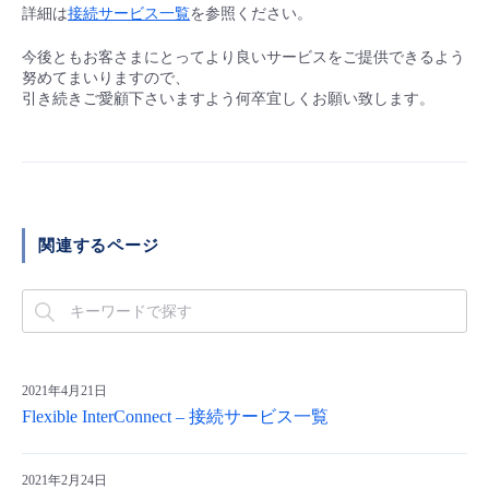
■ セットアップガイド
詳細は
接続サービス一覧
を参照ください。
パートナー
- データと分析
管理機能
サポート
IoT
故障/メンテナンス履歴
今後ともお客さまにとってより良いサービスをご提供できるよう
- 新規お申し込み方法
努めてまいりますので、
引き続きご愛顧下さいますよう何卒宜しくお願い致します。
販売パートナー向けプログラム
トレーニング/操作動画
- IoT
すべてのメニューを見る
管理機能
モニタリング/監査
メンテナンス予定
- 初期設定・確認
協業パートナー
脱炭素化
- マルチクラウド利用
すべてのメニューを見る
サポート
定期メンテナンス
- ユーザー機能の管理
- リモートワーク
関連するページ
すべてのメニューを見る
- 登録情報の管理
- ITインフラストラクチャー
- APIリファレンス
- その他
2021年4月21日
■ 基本構築ガイド
Flexible InterConnect – 接続サービス一覧
- クラウド / サーバー
2021年2月24日