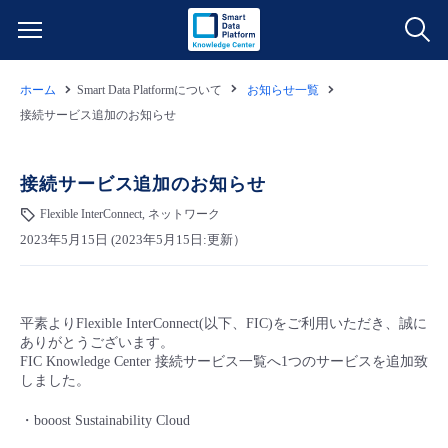
ホーム
Smart Data Platformについて
お知らせ一覧
サービス一覧
接続サービス追加のお知らせ
データ利活用
よくある質問
接続サービス追加のお知らせ
クラウド/サーバー
データ利活用
Flexible InterConnect, ネットワーク
料金情報
2023年5月15日 (2023年5月15日:更新）
ネットワーク
クラウド/サーバー
料金シミュレーター
ご利用開始ガイド
平素よりFlexible InterConnect(以下、FIC)をご利用いただき、誠に
■ 管理機能
IoT
ネットワーク
データ利活用
ユースケース
ありがとうございます。
FIC Knowledge Center 接続サービス一覧へ1つのサービスを追加致
しました。
- 管理機能
- バックアップ
モニタリング/監査
IoT
クラウド/サーバー
故障/メンテナンス情報
・booost Sustainability Cloud
- セキュリティ・監査
サポート
モニタリング/監査
ネットワーク
サービス稼働状況