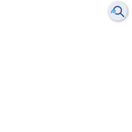
Smart Data Platform につい
ヘルプ
て
よくある質問
特長
お問い合わせ
サービス一覧
トレーニング/操作動画
ユースケース
導入事例
法的情報・信頼性
料金情報
サービス利用規約・SLA
お知らせ
セキュリティ&コンプライア
ンス
パートナー