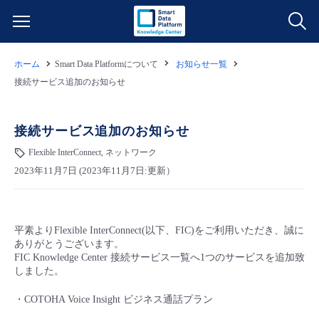
ホーム
Smart Data Platformについて
お知らせ一覧
サービス一覧
接続サービス追加のお知らせ
データ利活用
よくある質問
接続サービス追加のお知らせ
クラウド/サーバー
データ利活用
Flexible InterConnect, ネットワーク
料金情報
2023年11月7日 (2023年11月7日:更新）
ネットワーク
クラウド/サーバー
料金シミュレーター
ご利用開始ガイド
平素よりFlexible InterConnect(以下、FIC)をご利用いただき、誠に
■ 管理機能
IoT
ネットワーク
データ利活用
ユースケース
ありがとうございます。
FIC Knowledge Center 接続サービス一覧へ1つのサービスを追加致
しました。
- 管理機能
- バックアップ
モニタリング/監査
IoT
クラウド/サーバー
故障/メンテナンス情報
・COTOHA Voice Insight ビジネス通話プラン
- セキュリティ・監査
サポート
モニタリング/監査
ネットワーク
サービス稼働状況