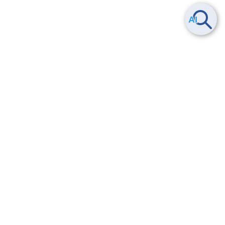
Smart Data Platform につい
ヘルプ
て
よくある質問
特長
お問い合わせ
サービス一覧
トレーニング/操作動画
ユースケース
導入事例
法的情報・信頼性
料金情報
サービス利用規約・SLA
お知らせ
セキュリティ&コンプライア
ンス
パートナー