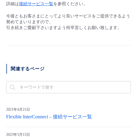
■ セットアップガイド
詳細は
接続サービス一覧
を参照ください。
パートナー
- データと分析
管理機能
サポート
IoT
故障/メンテナンス履歴
今後ともお客さまにとってより良いサービスをご提供できるよう
- 新規お申し込み方法
努めてまいりますので、
引き続きご愛顧下さいますよう何卒宜しくお願い致します。
販売パートナー向けプログラム
トレーニング/操作動画
- IoT
すべてのメニューを見る
管理機能
モニタリング/監査
メンテナンス予定
- 初期設定・確認
協業パートナー
脱炭素化
- マルチクラウド利用
すべてのメニューを見る
サポート
定期メンテナンス
- ユーザー機能の管理
- リモートワーク
関連するページ
すべてのメニューを見る
- 登録情報の管理
- ITインフラストラクチャー
- APIリファレンス
- その他
2021年4月21日
■ 基本構築ガイド
Flexible InterConnect – 接続サービス一覧
- クラウド / サーバー
2023年5月15日