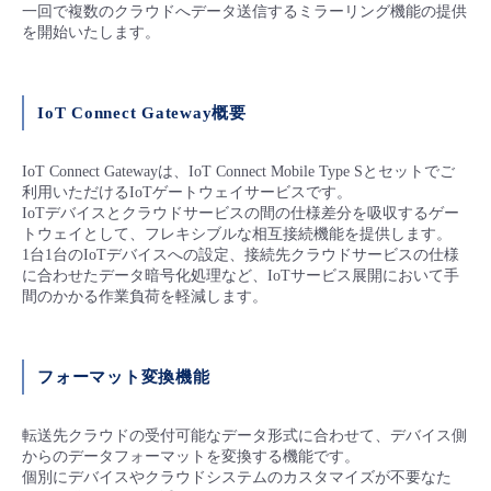
■ セットアップガイド
一回で複数のクラウドへデータ送信するミラーリング機能の提供
を開始いたします。
パートナー
- データと分析
管理機能
サポート
IoT
故障/メンテナンス履歴
- 新規お申し込み方法
販売パートナー向けプログラム
トレーニング/操作動画
IoT Connect Gateway概要
- IoT
すべてのメニューを見る
管理機能
モニタリング/監査
メンテナンス予定
- 初期設定・確認
協業パートナー
IoT Connect Gatewayは、IoT Connect Mobile Type Sとセットでご
脱炭素化
- マルチクラウド利用
すべてのメニューを見る
サポート
定期メンテナンス
利用いただけるIoTゲートウェイサービスです。
- ユーザー機能の管理
IoTデバイスとクラウドサービスの間の仕様差分を吸収するゲー
トウェイとして、フレキシブルな相互接続機能を提供します。
- リモートワーク
すべてのメニューを見る
- 登録情報の管理
1台1台のIoTデバイスへの設定、接続先クラウドサービスの仕様
に合わせたデータ暗号化処理など、IoTサービス展開において手
間のかかる作業負荷を軽減します。
- ITインフラストラクチャー
- APIリファレンス
- その他
フォーマット変換機能
■ 基本構築ガイド
転送先クラウドの受付可能なデータ形式に合わせて、デバイス側
からのデータフォーマットを変換する機能です。
- クラウド / サーバー
個別にデバイスやクラウドシステムのカスタマイズが不要なた