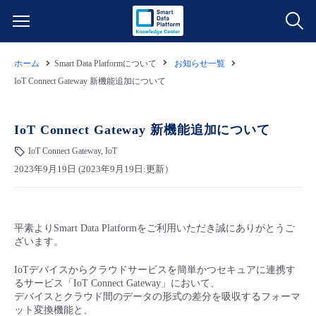
ホーム
Smart Data Platformについて
お知らせ一覧
サービス一覧
IoT Connect Gateway 新機能追加について
データ利活用
よくある質問
IoT Connect Gateway 新機能追加について
クラウド/サーバー
データ利活用
IoT Connect Gateway, IoT
料金情報
2023年9月19日 (2023年9月19日:更新）
ネットワーク
クラウド/サーバー
料金シミュレーター
ご利用開始ガイド
平素より
Smart Data Platform
をご利用いただき誠にありがとうご
■ 管理機能
IoT
ネットワーク
データ利活用
ユースケース
ざいます。
- 管理機能
IoTデバイスからクラウドサービスを簡単かつセキュアに連携す
- バックアップ
モニタリング/監査
IoT
クラウド/サーバー
故障/メンテナンス情報
るサービス「IoT Connect Gateway」において、
デバイスとクラウド間のデータの形式の差分を吸収するフォーマ
ット変換機能と、
- セキュリティ・監査
サポート
モニタリング/監査
ネットワーク
サービス稼働状況