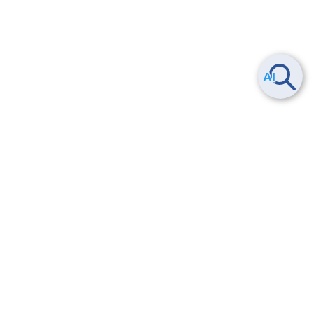
Smart Data Platform につい
ヘルプ
て
よくある質問
特長
お問い合わせ
サービス一覧
トレーニング/操作動画
ユースケース
導入事例
法的情報・信頼性
料金情報
サービス利用規約・SLA