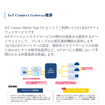
■ セットアップガイド
パートナー
- データと分析
管理機能
サポート
IoT
故障/メンテナンス履歴
- 新規お申し込み方法
IoT Connect Gateway概要
販売パートナー向けプログラム
トレーニング/操作動画
- IoT
すべてのメニューを見る
管理機能
モニタリング/監査
メンテナンス予定
IoT Connect Mobile Type Sとセットでご利用いただけるIoTゲート
- 初期設定・確認
ウェイサービスです。
協業パートナー
IoTデバイスとクラウドサービスの間の仕様差分を吸収するゲー
脱炭素化
- マルチクラウド利用
すべてのメニューを見る
サポート
定期メンテナンス
トウェイとして、フレキシブルな相互接続機能を提供します。
- ユーザー機能の管理
1台1台のIoTデバイスへの設定、接続先クラウドサービスの仕様
に合わせたデータ暗号化処理など、IoTサービス展開において手
- リモートワーク
すべてのメニューを見る
- 登録情報の管理
間のかかる作業負荷を軽減します。
- ITインフラストラクチャー
- APIリファレンス
- その他
■ 基本構築ガイド
- クラウド / サーバー