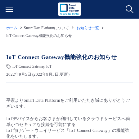
ホーム
Smart Data Platformについて
お知らせ一覧
サービス一覧
IoT Connect Gateway機能強化のお知らせ
データ利活用
よくある質問
IoT Connect Gateway機能強化のお知らせ
クラウド/サーバー
データ利活用
IoT Connect Gateway, IoT
料金情報
2022年9月5日 (2022年9月5日:更新）
ネットワーク
クラウド/サーバー
料金シミュレーター
ご利用開始ガイド
平素より
Smart Data Platform
をご利用いただき誠にありがとうご
■ 管理機能
IoT
ネットワーク
データ利活用
ユースケース
ざいます。
- 管理機能
IoTデバイスからお客さまが利用しているクラウドサービスへ簡
- バックアップ
モニタリング/監査
IoT
クラウド/サーバー
故障/メンテナンス情報
単かつセキュアな接続を可能にする
IoT向けゲートウェイサービス「IoT Connect Gateway」の機能強
化をいたします。
- セキュリティ・監査
サポート
モニタリング/監査
ネットワーク
サービス稼働状況