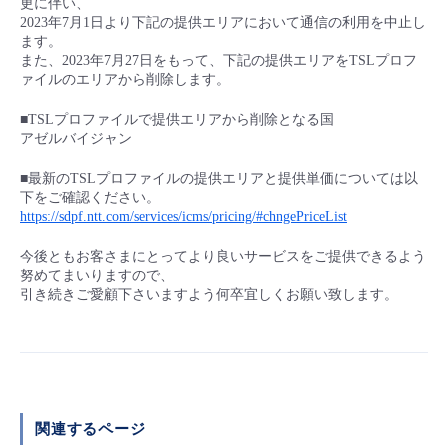
更に伴い、​
■ セットアップガイド
2023年7月1日より下記の提供エリアにおいて通信の利用を中止し
ます。​
パートナー
- データと分析
管理機能
サポート
IoT
故障/メンテナンス履歴
また、2023年7月27日をもって、下記の提供エリアをTSLプロフ
- 新規お申し込み方法
ァイルのエリアから削除します。
販売パートナー向けプログラム
トレーニング/操作動画
- IoT
すべてのメニューを見る
管理機能
モニタリング/監査
メンテナンス予定
■TSLプロファイルで提供エリアから削除となる国
- 初期設定・確認
アゼルバイジャン
協業パートナー
脱炭素化
- マルチクラウド利用
すべてのメニューを見る
サポート
定期メンテナンス
- ユーザー機能の管理
■最新のTSLプロファイルの提供エリアと提供単価については以
下をご確認ください。
- リモートワーク
https://sdpf.ntt.com/services/icms/pricing/#chngePriceList
すべてのメニューを見る
- 登録情報の管理
今後ともお客さまにとってより良いサービスをご提供できるよう
- ITインフラストラクチャー
努めてまいりますので、
- APIリファレンス
引き続きご愛顧下さいますよう何卒宜しくお願い致します。
- その他
■ 基本構築ガイド
- クラウド / サーバー
関連するページ