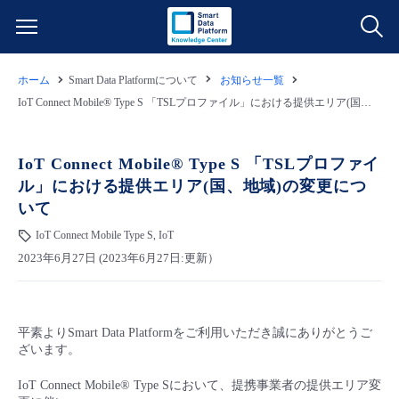
ホーム
Smart Data Platformについて
お知らせ一覧
サービス一覧
IoT Connect Mobile® Type S 「TSLプロファイル」における提供エリア(国、地域)の変更について
データ利活用
よくある質問
IoT Connect Mobile® Type S 「TSLプロファイ
ル」における提供エリア(国、地域)の変更につ
クラウド/サーバー
データ利活用
料金情報
いて
IoT Connect Mobile Type S, IoT
ネットワーク
クラウド/サーバー
料金シミュレーター
ご利用開始ガイド
2023年6月27日 (2023年6月27日:更新）
■ 管理機能
IoT
ネットワーク
データ利活用
ユースケース
平素より
Smart Data Platform
をご利用いただき誠にありがとうご
- 管理機能
- バックアップ
モニタリング/監査
IoT
クラウド/サーバー
故障/メンテナンス情報
ざいます。
IoT Connect Mobile® Type Sにおいて、提携事業者の提供エリア変
- セキュリティ・監査
サポート
モニタリング/監査
ネットワーク
サービス稼働状況