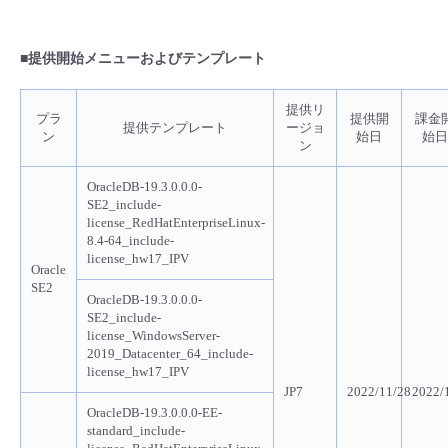
■ セットアップガイド
パートナー
- データと分析
管理機能
サポート
IoT
故障/メンテナンス履歴
■提供開始メニューおよびテンプレート
- 新規お申し込み方法
販売パートナー向けプログラム
トレーニング/操作動画
- IoT
提供リ
すべてのメニューを見る
管理機能
モニタリング/監査
メンテナンス予定
プラ
提供開
課金
- 初期設定・確認
提供テンプレート
ージョ
ン
始日
始日
ン
協業パートナー
脱炭素化
- マルチクラウド利用
すべてのメニューを見る
サポート
定期メンテナンス
- ユーザー機能の管理
OracleDB-19.3.0.0.0-
SE2_include-
- リモートワーク
license_RedHatEnterpriseLinux-
すべてのメニューを見る
- 登録情報の管理
8.4-64_include-
license_hw17_IPV
Oracle
- ITインフラストラクチャー
SE2
- APIリファレンス
OracleDB-19.3.0.0.0-
SE2_include-
- その他
license_WindowsServer-
2019_Datacenter_64_include-
■ 基本構築ガイド
license_hw17_IPV
JP7
2022/11/28
2022/
OracleDB-19.3.0.0.0-EE-
- クラウド / サーバー
standard_include-