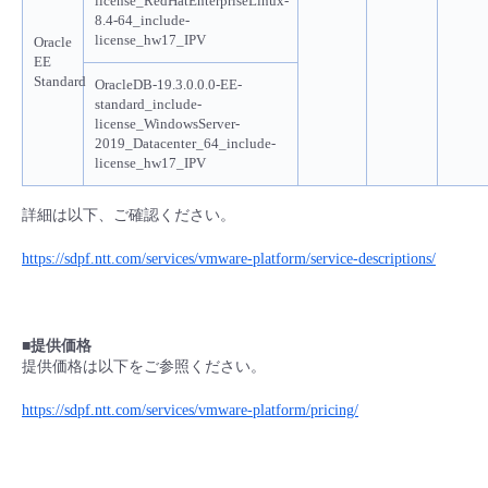
license_RedHatEnterpriseLinux-
8.4-64_include-
- Flexible InterConnect
license_hw17_IPV
Oracle
EE
Standard
OracleDB-19.3.0.0.0-EE-
- Flexible Remote Access
standard_include-
license_WindowsServer-
2019_Datacenter_64_include-
- vUTM2
license_hw17_IPV
詳細は以下、ご確認ください。
https://sdpf.ntt.com/services/vmware-platform/service-descriptions/
■提供価格
提供価格は以下をご参照ください。
https://sdpf.ntt.com/services/vmware-platform/pricing/