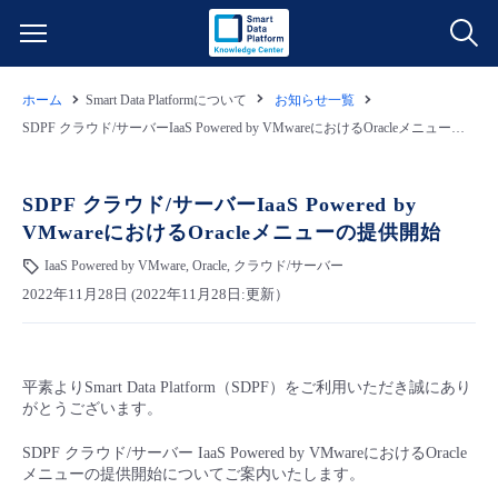
ホーム
Smart Data Platformについて
お知らせ一覧
サービス一覧
SDPF クラウド/サーバーIaaS Powered by VMwareにおけるOracleメニューの提供開始
データ利活用
よくある質問
SDPF クラウド/サーバーIaaS Powered by
VMwareにおけるOracleメニューの提供開始
クラウド/サーバー
データ利活用
料金情報
IaaS Powered by VMware, Oracle, クラウド/サーバー
2022年11月28日 (2022年11月28日:更新）
ネットワーク
クラウド/サーバー
料金シミュレーター
ご利用開始ガイド
■ 管理機能
IoT
ネットワーク
データ利活用
ユースケース
平素よりSmart Data Platform（SDPF）をご利用いただき誠にあり
がとうございます。
- 管理機能
- バックアップ
モニタリング/監査
IoT
クラウド/サーバー
故障/メンテナンス情報
SDPF クラウド/サーバー IaaS Powered by VMwareにおけるOracle
メニューの提供開始についてご案内いたします。
- セキュリティ・監査
サポート
モニタリング/監査
ネットワーク
サービス稼働状況