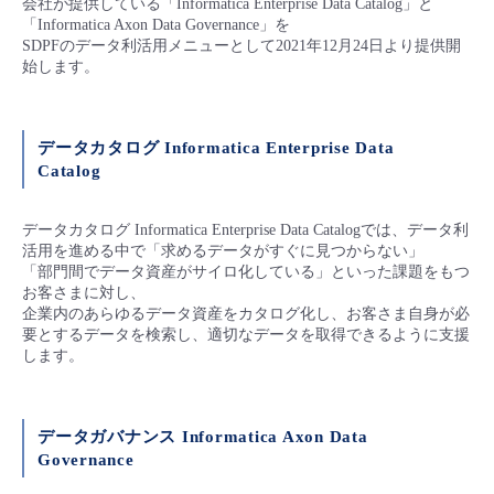
会社が提供している「Informatica Enterprise Data Catalog」と
■ セットアップガイド
「Informatica Axon Data Governance」を
SDPFのデータ利活用メニューとして2021年12月24日より提供開
パートナー
- データと分析
管理機能
サポート
IoT
故障/メンテナンス履歴
始します。
- 新規お申し込み方法
販売パートナー向けプログラム
トレーニング/操作動画
- IoT
すべてのメニューを見る
管理機能
モニタリング/監査
メンテナンス予定
- 初期設定・確認
データカタログ Informatica Enterprise Data
協業パートナー
Catalog
脱炭素化
- マルチクラウド利用
すべてのメニューを見る
サポート
定期メンテナンス
- ユーザー機能の管理
データカタログ Informatica Enterprise Data Catalogでは、データ利
- リモートワーク
すべてのメニューを見る
活用を進める中で「求めるデータがすぐに見つからない」
- 登録情報の管理
「部門間でデータ資産がサイロ化している」といった課題をもつ
お客さまに対し、
- ITインフラストラクチャー
企業内のあらゆるデータ資産をカタログ化し、お客さま自身が必
- APIリファレンス
要とするデータを検索し、適切なデータを取得できるように支援
します。
- その他
■ 基本構築ガイド
データガバナンス Informatica Axon Data
Governance
- クラウド / サーバー