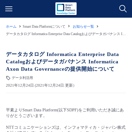
ホーム
Smart Data Platformについて
お知らせ一覧
サービス一覧
データカタログ Informatica Enterprise Data Catalogおよびデータガバナンス Informatica Axon Data Governanceの提供開始について
データ利活用
よくある質問
データカタログ Informatica Enterprise Data
Catalogおよびデータガバナンス Informatica
クラウド/サーバー
データ利活用
料金情報
Axon Data Governanceの提供開始について
データ利活用
ネットワーク
クラウド/サーバー
料金シミュレーター
ご利用開始ガイド
2021年12月24日 (2021年12月24日:更新）
■ 管理機能
IoT
ネットワーク
データ利活用
ユースケース
平素よりSmart Data Platform(以下SDPF)をご利用いただき誠にあ
- 管理機能
- バックアップ
モニタリング/監査
IoT
クラウド/サーバー
故障/メンテナンス情報
りがとうございます。
NTTコミュニケーションズは、インフォマティカ・ジャパン株式
- セキュリティ・監査
サポート
モニタリング/監査
ネットワーク
サービス稼働状況